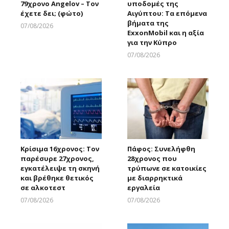
79χρονο Angelov – Τον
υποδομές της
έχετε δει; (φώτο)
Αιγύπτου: Τα επόμενα
βήματα της
07/08/2026
ExxonMobil και η αξία
Larnakaonline
για την Κύπρο
07/08/2026
Larnakaonline
Κρίσιμα 16χρονος: Τον
Πάφος: Συνελήφθη
παρέσυρε 27χρονος,
28χρονος που
εγκατέλειψε τη σκηνή
τρύπωνε σε κατοικίες
και βρέθηκε θετικός
με διαρρηκτικά
σε αλκοτεστ
εργαλεία
07/08/2026
07/08/2026
Larnakaonline
Larnakaonline