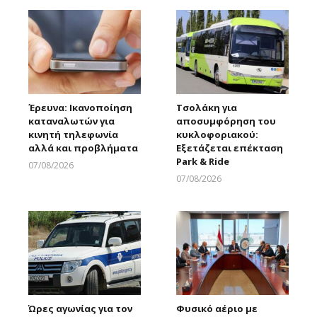
Έρευνα: Ικανοποίηση
Τσολάκη για
καταναλωτών για
αποσυμφόρηση του
κινητή τηλεφωνία
κυκλοφοριακού:
αλλά και προβλήματα
Εξετάζεται επέκταση
Park & Ride
07/08/2026
Larnakaonline
07/08/2026
Larnakaonline
Ώρες αγωνίας για τον
Φυσικό αέριο με