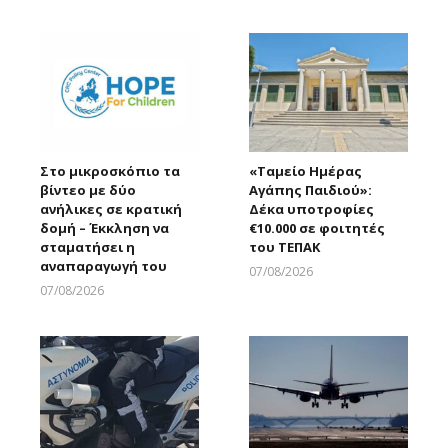
Larnakaonline
Larnakaonline
Στο μικροσκόπιο τα
«Ταμείο Ημέρας
βίντεο με δύο
Αγάπης Παιδιού»:
ανήλικες σε κρατική
Δέκα υποτροφίες
δομή – Έκκληση να
€10.000 σε φοιτητές
σταματήσει η
του ΤΕΠΑΚ
αναπαραγωγή του
07/08/2026
Larnakaonline
07/08/2026
Larnakaonline