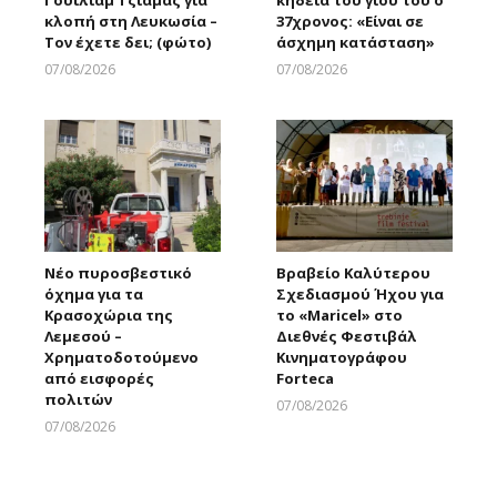
Γουίλιαμ Τζιάμας για
κηδεία του γιου του ο
κλοπή στη Λευκωσία –
37χρονος: «Είναι σε
Τον έχετε δει; (φώτο)
άσχημη κατάσταση»
07/08/2026
07/08/2026
Larnakaonline
Larnakaonline
Νέο πυροσβεστικό
Βραβείο Καλύτερου
όχημα για τα
Σχεδιασμού Ήχου για
Κρασοχώρια της
το «Maricel» στο
Λεμεσού –
Διεθνές Φεστιβάλ
Χρηματοδοτούμενο
Κινηματογράφου
από εισφορές
Forteca
πολιτών
07/08/2026
Larnakaonline
07/08/2026
Larnakaonline