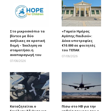
Στο μικροσκόπιο τα
«Ταμείο Ημέρας
βίντεο με δύο
Αγάπης Παιδιού»:
ανήλικες σε κρατική
Δέκα υποτροφίες
δομή – Έκκληση να
€10.000 σε φοιτητές
σταματήσει η
του ΤΕΠΑΚ
αναπαραγωγή του
07/08/2026
Larnakaonline
07/08/2026
Larnakaonline
Καταζητείται ο
Πίσω στο ΗΒ για την