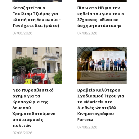
Καταζητείται ο
Πίσω στο ΗΒ για την
Γουίλιαμ Τζιάμας για
κηδεία του γιου του ο
κλοπή στη Λευκωσία –
37χρονος: «Είναι σε
Τον έχετε δει; (φώτο)
άσχημη κατάσταση»
07/08/2026
07/08/2026
Larnakaonline
Larnakaonline
Νέο πυροσβεστικό
Βραβείο Καλύτερου
όχημα για τα
Σχεδιασμού Ήχου για
Κρασοχώρια της
το «Maricel» στο
Λεμεσού –
Διεθνές Φεστιβάλ
Χρηματοδοτούμενο
Κινηματογράφου
από εισφορές
Forteca
πολιτών
07/08/2026
Larnakaonline
07/08/2026
Larnakaonline