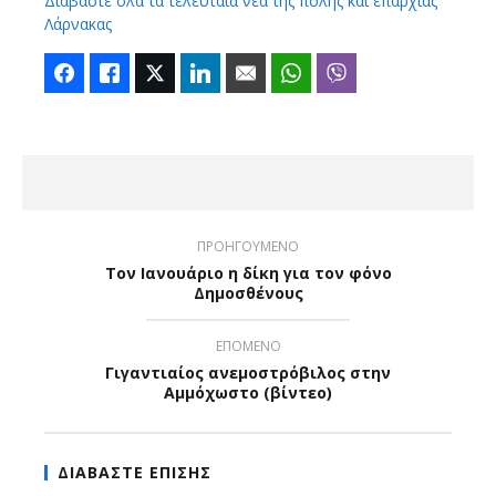
Διαβάστε όλα τα τελευταία νέα της πόλης και επαρχίας
Λάρνακας
Facebook
Like
Twitter
LinkedIn
Email
WhatsApp
Viber
ΠΡΟΗΓΟΥΜΕΝΟ
Τον Ιανουάριο η δίκη για τον φόνο
Δημοσθένους
ΕΠΟΜΕΝΟ
Γιγαντιαίος ανεμοστρόβιλος στην
Αμμόχωστο (βίντεο)
ΔΙΑΒΑΣΤΕ ΕΠΙΣΗΣ