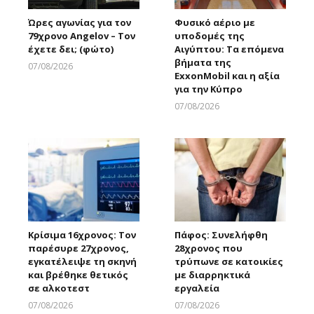
Ώρες αγωνίας για τον
Φυσικό αέριο με
79χρονο Angelov – Τον
υποδομές της
έχετε δει; (φώτο)
Αιγύπτου: Τα επόμενα
βήματα της
07/08/2026
ExxonMobil και η αξία
Larnakaonline
για την Κύπρο
07/08/2026
Larnakaonline
Κρίσιμα 16χρονος: Τον
Πάφος: Συνελήφθη
παρέσυρε 27χρονος,
28χρονος που
εγκατέλειψε τη σκηνή
τρύπωνε σε κατοικίες
και βρέθηκε θετικός
με διαρρηκτικά
σε αλκοτεστ
εργαλεία
07/08/2026
07/08/2026