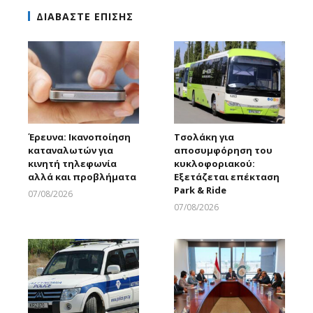
ΔΙΑΒΑΣΤΕ ΕΠΙΣΗΣ
Έρευνα: Ικανοποίηση
Τσολάκη για
καταναλωτών για
αποσυμφόρηση του
κινητή τηλεφωνία
κυκλοφοριακού:
αλλά και προβλήματα
Εξετάζεται επέκταση
Park & Ride
07/08/2026
Larnakaonline
07/08/2026
Larnakaonline