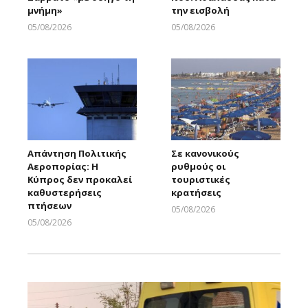
μνήμη»
την εισβολή
05/08/2026
05/08/2026
Larnakaonline
Larnakaonline
Απάντηση Πολιτικής
Σε κανονικούς
Αεροπορίας: Η
ρυθμούς οι
Κύπρος δεν προκαλεί
τουριστικές
καθυστερήσεις
κρατήσεις
πτήσεων
05/08/2026
Larnakaonline
05/08/2026
Larnakaonline