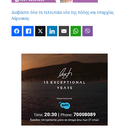
Διαβάστε όλα τα τελευταία νέα της πόλης και επαρχίας
Λάρνακας
Facebook
Like
Twitter
LinkedIn
Email
WhatsApp
Viber