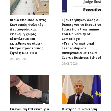
Βίαιο επεισόδιο στις
Εξαντλήθηκαν όλες οι
Κεντρικές Φυλακές:
θέσεις για το Executive
Δεσμοφύλακας
Education Programme
επενέβη χωρίς
του University of
εξοπλισμό και
Cambridge
εκτέθηκε σε αίμα –
«Transformational
Μέτρα προστασίας
Leadership»σε
ζητά η ΙΣΟΤΗΤΑ
συνεργασία με τοCIM-
Cyprus Business School
05/08/2026
Larnakaonline
05/08/2026
Larnakaonline
Επένδυση €31 εκατ. για
Φυτιρής: Συνάντηση