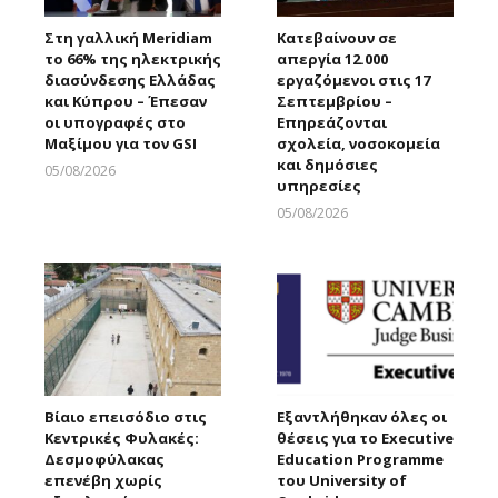
Στη γαλλική Meridiam
Κατεβαίνουν σε
το 66% της ηλεκτρικής
απεργία 12.000
διασύνδεσης Ελλάδας
εργαζόμενοι στις 17
και Κύπρου – Έπεσαν
Σεπτεμβρίου –
οι υπογραφές στο
Επηρεάζονται
Μαξίμου για τον GSI
σχολεία, νοσοκομεία
και δημόσιες
05/08/2026
υπηρεσίες
Larnakaonline
05/08/2026
Larnakaonline
Βίαιο επεισόδιο στις
Εξαντλήθηκαν όλες οι
Κεντρικές Φυλακές:
θέσεις για το Executive
Δεσμοφύλακας
Education Programme
επενέβη χωρίς
του University of