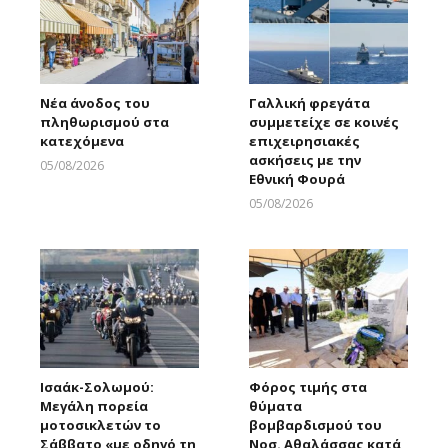
Νέα άνοδος του
Γαλλική φρεγάτα
πληθωρισμού στα
συμμετείχε σε κοινές
κατεχόμενα
επιχειρησιακές
ασκήσεις με την
05/08/2026
Εθνική Φουρά
Larnakaonline
05/08/2026
Larnakaonline
Ισαάκ-Σολωμού:
Φόρος τιμής στα
Μεγάλη πορεία
θύματα
μοτοσικλετών το
βομβαρδισμού του
Σάββατο «με οδηγό τη
Νοσ. Αθαλάσσας κατά