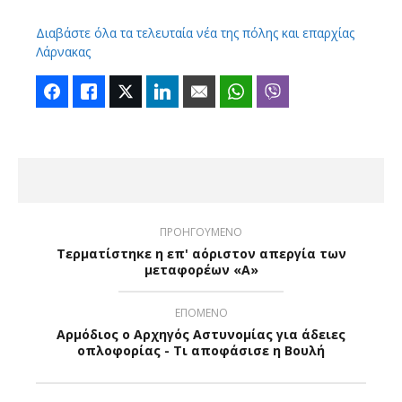
Διαβάστε όλα τα τελευταία νέα της πόλης και επαρχίας
Λάρνακας
Facebook
Like
Twitter
LinkedIn
Email
WhatsApp
Viber
ΠΡΟΗΓΟΥΜΕΝΟ
Τερματίστηκε η επ' αόριστον απεργία των
μεταφορέων «Α»
ΕΠΟΜΕΝΟ
Αρμόδιος ο Αρχηγός Αστυνομίας για άδειες
οπλοφορίας - Τι αποφάσισε η Βουλή