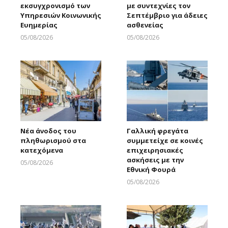
εκσυγχρονισμό των
με συντεχνίες τον
Υπηρεσιών Κοινωνικής
Σεπτέμβριο για άδειες
Ευημερίας
ασθενείας
05/08/2026
05/08/2026
Larnakaonline
Larnakaonline
Νέα άνοδος του
Γαλλική φρεγάτα
πληθωρισμού στα
συμμετείχε σε κοινές
κατεχόμενα
επιχειρησιακές
ασκήσεις με την
05/08/2026
Εθνική Φουρά
Larnakaonline
05/08/2026
Larnakaonline