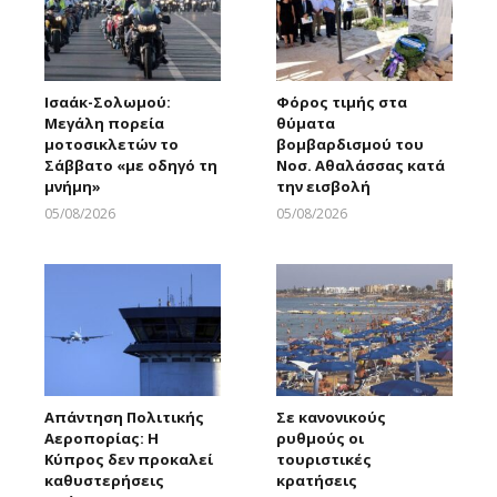
Ισαάκ-Σολωμού:
Φόρος τιμής στα
Μεγάλη πορεία
θύματα
μοτοσικλετών το
βομβαρδισμού του
Σάββατο «με οδηγό τη
Νοσ. Αθαλάσσας κατά
μνήμη»
την εισβολή
05/08/2026
05/08/2026
Larnakaonline
Larnakaonline
Απάντηση Πολιτικής
Σε κανονικούς
Αεροπορίας: Η
ρυθμούς οι
Κύπρος δεν προκαλεί
τουριστικές
καθυστερήσεις
κρατήσεις