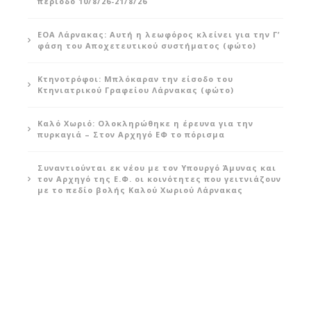
περίοδο 10/8/26-21/8/26
ΕΟΑ Λάρνακας: Αυτή η λεωφόρος κλείνει για την Γ’
φάση του Αποχετευτικού συστήματος (φώτο)
Κτηνοτρόφοι: Μπλόκαραν την είσοδο του
Κτηνιατρικού Γραφείου Λάρνακας (φώτο)
Καλό Χωριό: Ολοκληρώθηκε η έρευνα για την
πυρκαγιά – Στον Αρχηγό ΕΦ το πόρισμα
Συναντιούνται εκ νέου με τον Υπουργό Άμυνας και
τον Αρχηγό της Ε.Φ. οι κοινότητες που γειτνιάζουν
με το πεδίο βολής Καλού Χωριού Λάρνακας
Ο κομβικός Σεπτέμβριος για τη Λάρνακα – Σε
τροχιά υλοποίησης τρία εξαιρετικής σημασίας
έργα υποδομής για την πόλη το ερχόμενο
φθινόπωρο
Μία εκρηκτική βραδιά με Εύρο Αντωνίου και Νίκο
Βεζυράκη!