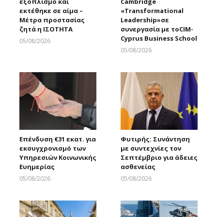
εξοπλισμό και
Cambridge
εκτέθηκε σε αίμα –
«Transformational
Μέτρα προστασίας
Leadership»σε
ζητά η ΙΣΟΤΗΤΑ
συνεργασία με τοCIM-
Cyprus Business School
05/08/2026
Larnakaonline
05/08/2026
Larnakaonline
Επένδυση €31 εκατ. για
Φυτιρής: Συνάντηση
εκσυγχρονισμό των
με συντεχνίες τον
Υπηρεσιών Κοινωνικής
Σεπτέμβριο για άδειες
Ευημερίας
ασθενείας
05/08/2026
05/08/2026
Larnakaonline
Larnakaonline