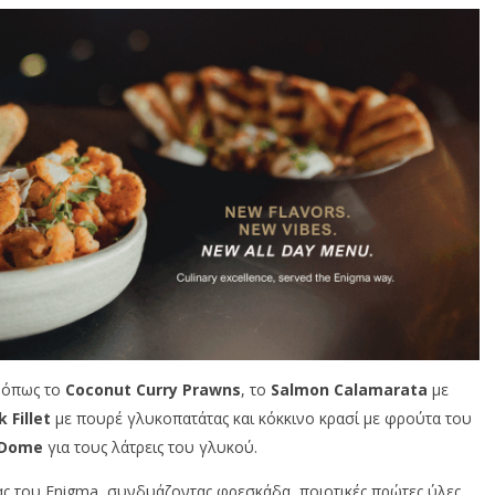
α όπως το
Coconut Curry Prawns
, το
Salmon Calamarata
με
 Fillet
με πουρέ γλυκοπατάτας και κόκκινο κρασί με φρούτα του
 Dome
για τους λάτρεις του γλυκού.
ας του Enigma, συνδυάζοντας φρεσκάδα, ποιοτικές πρώτες ύλες