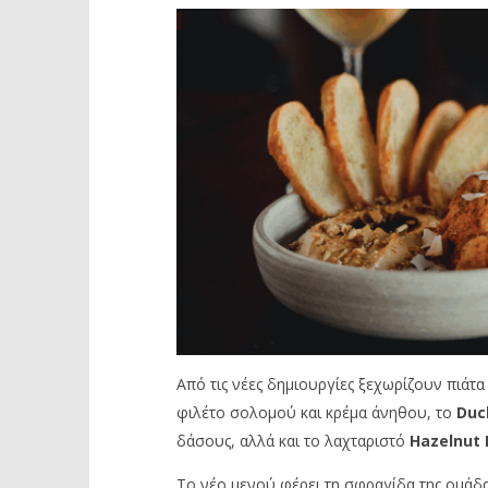
Από τις νέες δημιουργίες ξεχωρίζουν πιάτ
φιλέτο σολομού και κρέμα άνηθου, το
Duck
δάσους, αλλά και το λαχταριστό
Hazelnut
Το νέο μενού φέρει τη σφραγίδα της ομάδ