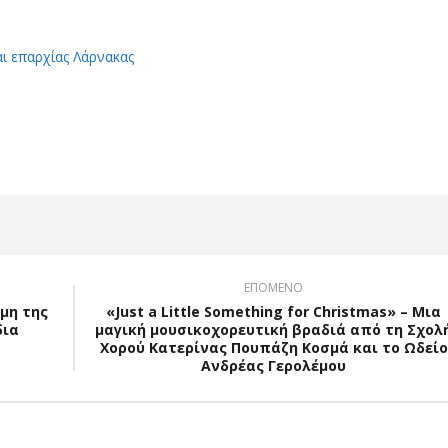
αι επαρχίας Λάρνακας
App
Viber
ΕΠΟΜΕΝΟ
ήμη της
«Just a Little Something for Christmas» – Μια
δια
μαγική μουσικοχορευτική βραδιά από τη Σχολ
Χορού Κατερίνας Πουπάζη Κοσμά και το Ωδείο
Ανδρέας Γερολέμου