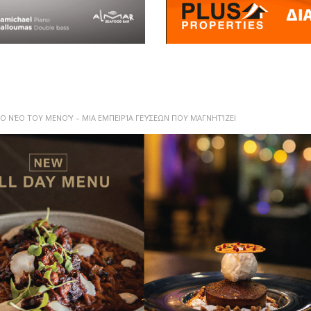
ΤΟ ΝΈΟ ΤΟΥ ΜΕΝΟΎ – ΜΙΑ ΕΜΠΕΙΡΊΑ ΓΕΎΣΕΩΝ ΠΟΥ ΜΑΓΝΗΤΊΖΕΙ