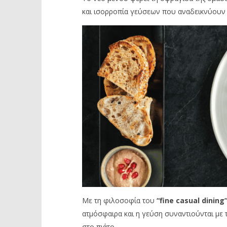
και ισορροπία γεύσεων που αναδεικνύουν τ
Με τη φιλοσοφία του
“fine casual dining
ατμόσφαιρα και η γεύση συναντιούνται με
στο πιάτο.