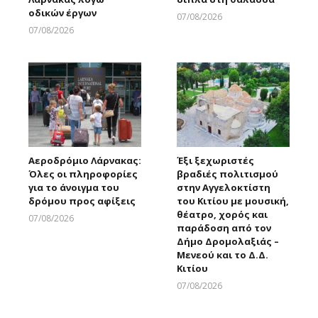
οδικών έργων
07/08/2026
Larnakaonline
07/08/2026
Larnakaonline
Αεροδρόμιο Λάρνακας:
Έξι ξεχωριστές
Όλες οι πληροφορίες
βραδιές πολιτισμού
για το άνοιγμα του
στην Αγγελοκτίστη
δρόμου προς αφίξεις
του Κιτίου με μουσική,
θέατρο, χορός και
07/08/2026
παράδοση από τον
Larnakaonline
Δήμο Δρομολαξιάς –
Μενεού και το Δ.Δ.
Κιτίου
07/08/2026
Larnakaonline