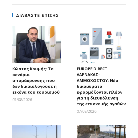
ΔΙΑΒΑΣΤΕ ΕΠΙΣΗΣ
Κώστας Κουμής: Τα
EUROPE DIRECT
σενάρια
ΛΑΡΝΑΚΑΣ-
απομάκρυνσης που
ΑΜΜΟΧΩΣΤΟΥ: Νέα
δεν δικαιολογούσε η
δικαιώματα
εικόνα του τουρισμού
εφαρμόζονται πλέον
για τη διευκόλυνση
07/08/2026
της επισκευής αγαθών
Larnakaonline
07/08/2026
Larnakaonline