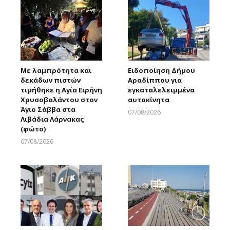
Με λαμπρότητα και
Ειδοποίηση Δήμου
δεκάδων πιστών
Αραδίππου για
τιμήθηκε η Αγία Ειρήνη
εγκαταλελειμμένα
Χρυσοβαλάντου στον
αυτοκίνητα
Άγιο Σάββα στα
07/08/2026
Λιβάδια Λάρνακας
Larnakaonline
(φώτο)
07/08/2026
Larnakaonline