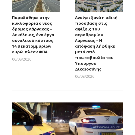
Παραδόθηκε στην
Ανοίγει ξανά η οδική
κυκλοφορία ο νέος
πρόσβαση στις
δρόμος Λάρνακας –
αφίξεις του
Δεκέλειας, ένα έργο
αεροδρομίου
συνολικού κόστους
Λάρνακας – Η
14,8 εκατομμυρίων
απόφαση λήφθηκε
ευρώ πλέον ΦΠΑ.
μετά από
πρωτοβουλία του
06/08/2026
Υπουργού
Larnakaonline
Δικαιοσύνης
06/08/2026
Larnakaonline