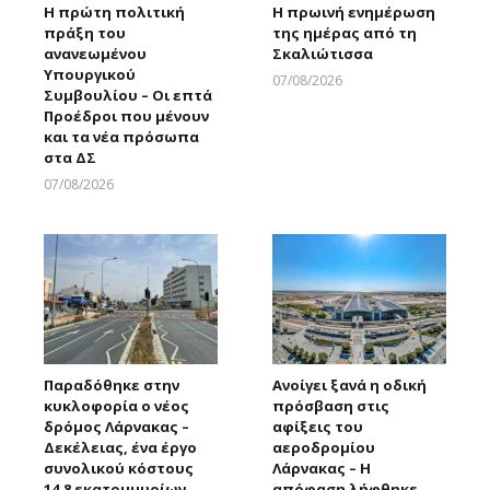
Η πρώτη πολιτική
Η πρωινή ενημέρωση
πράξη του
της ημέρας από τη
ανανεωμένου
Σκαλιώτισσα
Υπουργικού
07/08/2026
Συμβουλίου – Οι επτά
Larnakaonline
Προέδροι που μένουν
και τα νέα πρόσωπα
στα ΔΣ
07/08/2026
Larnakaonline
Παραδόθηκε στην
Ανοίγει ξανά η οδική
κυκλοφορία ο νέος
πρόσβαση στις
δρόμος Λάρνακας –
αφίξεις του
Δεκέλειας, ένα έργο
αεροδρομίου
συνολικού κόστους
Λάρνακας – Η
14,8 εκατομμυρίων
απόφαση λήφθηκε