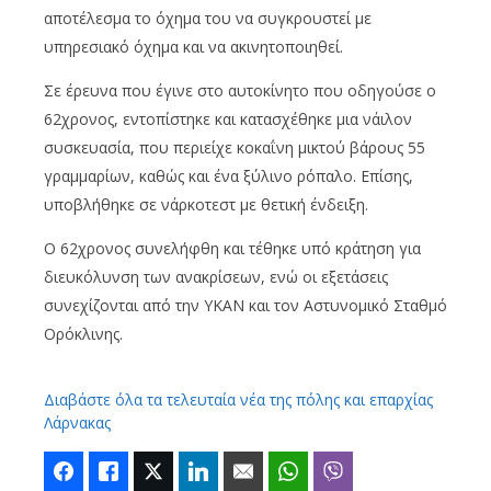
αποτέλεσμα το όχημα του να συγκρουστεί με
υπηρεσιακό όχημα και να ακινητοποιηθεί.
Σε έρευνα που έγινε στο αυτοκίνητο που οδηγούσε ο
62χρονος, εντοπίστηκε και κατασχέθηκε μια νάιλον
συσκευασία, που περιείχε κοκαΐνη μικτού βάρους 55
γραμμαρίων, καθώς και ένα ξύλινο ρόπαλο. Επίσης,
υποβλήθηκε σε
νάρκοτεστ
με θετική ένδειξη.
Ο 62χρονος συνελήφθη και τέθηκε υπό κράτηση για
διευκόλυνση των ανακρίσεων, ενώ οι εξετάσεις
συνεχίζονται από την ΥΚΑΝ και τον Αστυνομικό Σταθμό
Ορόκλινης
.
Διαβάστε όλα τα τελευταία νέα της πόλης και επαρχίας
Λάρνακας
Facebook
Like
Twitter
LinkedIn
Email
WhatsApp
Viber