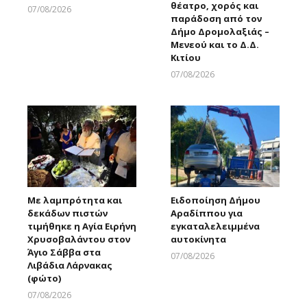
θέατρο, χορός και
07/08/2026
παράδοση από τον
Larnakaonline
Δήμο Δρομολαξιάς –
Μενεού και το Δ.Δ.
Κιτίου
07/08/2026
Larnakaonline
Με λαμπρότητα και
Ειδοποίηση Δήμου
δεκάδων πιστών
Αραδίππου για
τιμήθηκε η Αγία Ειρήνη
εγκαταλελειμμένα
Χρυσοβαλάντου στον
αυτοκίνητα
Άγιο Σάββα στα
07/08/2026
Λιβάδια Λάρνακας
Larnakaonline
(φώτο)
07/08/2026
Larnakaonline