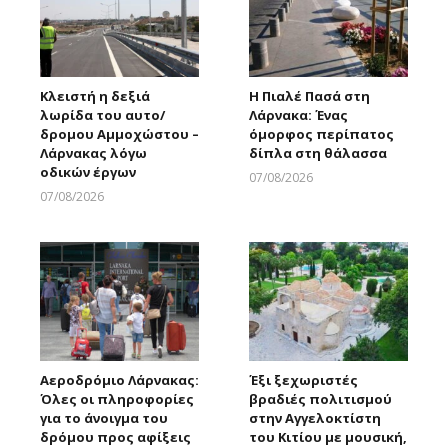
Κλειστή η δεξιά
Η Πιαλέ Πασά στη
λωρίδα του αυτο/
Λάρνακα: Ένας
δρομου Αμμοχώστου –
όμορφος περίπατος
Λάρνακας λόγω
δίπλα στη θάλασσα
οδικών έργων
07/08/2026
Larnakaonline
07/08/2026
Larnakaonline
Αεροδρόμιο Λάρνακας:
Έξι ξεχωριστές
Όλες οι πληροφορίες
βραδιές πολιτισμού
για το άνοιγμα του
στην Αγγελοκτίστη
δρόμου προς αφίξεις
του Κιτίου με μουσική,