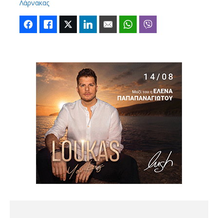
Λάρνακας
Facebook
Like
Twitter
LinkedIn
Email
WhatsApp
Viber