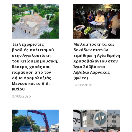
Έξι ξεχωριστές
Με λαμπρότητα και
βραδιές πολιτισμού
δεκάδων πιστών
στην Αγγελοκτίστη
τιμήθηκε η Αγία Ειρήνη
του Κιτίου με μουσική,
Χρυσοβαλάντου στον
θέατρο, χορός και
Άγιο Σάββα στα
παράδοση από τον
Λιβάδια Λάρνακας
Δήμο Δρομολαξιάς –
(φώτο)
Μενεού και το Δ.Δ.
07/08/2026
Κιτίου
Larnakaonline
07/08/2026
Larnakaonline