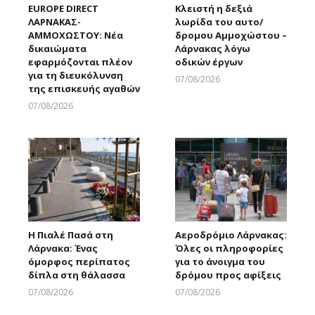
EUROPE DIRECT
Κλειστή η δεξιά
ΛΑΡΝΑΚΑΣ-
λωρίδα του αυτο/
ΑΜΜΟΧΩΣΤΟΥ: Νέα
δρομου Αμμοχώστου –
δικαιώματα
Λάρνακας λόγω
εφαρμόζονται πλέον
οδικών έργων
για τη διευκόλυνση
07/08/2026
της επισκευής αγαθών
Larnakaonline
07/08/2026
Larnakaonline
Η Πιαλέ Πασά στη
Αεροδρόμιο Λάρνακας:
Λάρνακα: Ένας
Όλες οι πληροφορίες
όμορφος περίπατος
για το άνοιγμα του
δίπλα στη θάλασσα
δρόμου προς αφίξεις
07/08/2026
07/08/2026
Larnakaonline
Larnakaonline