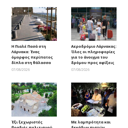
Η Πιαλέ Πασά στη
Αεροδρόμιο Λάρνακας:
Λάρνακα: Ένας
Όλες οι πληροφορίες
όμορφος περίπατος
για το άνοιγμα του
δίπλα στη θάλασσα
δρόμου προς αφίξεις
07/08/2026
07/08/2026
Larnakaonline
Larnakaonline
Έξι ξεχωριστές
Με λαμπρότητα και
βραδιές πολιτισμού
δεκάδων πιστών