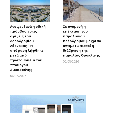
Ανοίγει ξανά η οδική
Σε αναμονή η
πρόσβαση στις
επέκταση του
αφίξεις του
παραλιακού
αεροδρομίου
πεζόδρομου μέχρι να
Λάρνακας – Η
αντιμετωπιστεί η
απόφαση λήφθηκε
διάβρωση της
μετά από
παραλίας Ορόκλινης
πρωτοβουλία του
06/08/2026
Υπουργού
Larnakaonline
Δικαιοσύνης
06/08/2026
Larnakaonline