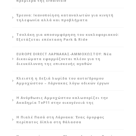
πρεμιέρα της Eredivisie
Έρευνα: Ικανοποίηση καταναλωτών για κινητή
τηλεφωνία αλλά και προβλήματα
Τσολάκη για αποσυμφόρηση του κυκλοφοριακού:
Εξετάζεται επέκταση Park & Ride
EUROPE DIRECT ΛΑΡΝΑΚΑΣ-ΑΜΜΟΧΩΣΤΟΥ: Νέα
δικαιώματα εφαρμόζονται πλέον για τη
διευκόλυνση της επισκευής αγαθών
Κλειστή η δεξιά λωρίδα του αυτο/δρομου
Αμμοχώστου – Λάρνακας λόγω οδικών έργων
Η Ανόρθωσις Αμμοχώστου καλωσορίζει την
Ακαδημία ToP11 στην οικογένειά της
Η Πιαλέ Πασά στη Λάρνακα: Ένας όμορφος
περίπατος δίπλα στη θάλασσα