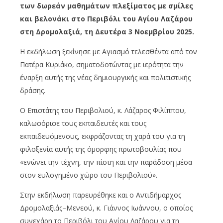
των δωρεάν μαθημάτων πλεξίματος με σμίλες
και βελονάκι στο Περιβόλι του Αγίου Λαζάρου
στη
Δρομολαξιά
, τη Δευτέρα 3 Νοεμβρίου 2025.
Η εκδήλωση ξεκίνησε με Αγιασμό τελεσθέντα από τον
Πατέρα Κυριάκο, σηματοδοτώντας με ιερότητα την
έναρξη αυτής της νέας δημιουργικής και πολιτιστικής
δράσης.
Ο Επιστάτης του Περιβολιού, κ. Λάζαρος Φιλίππου,
καλωσόρισε τους εκπαιδευτές και τους
εκπαιδευόμενους, εκφράζοντας τη χαρά του για τη
φιλοξενία αυτής της όμορφης πρωτοβουλίας που
«
ενώνει την τέχνη, την πίστη και την παράδοση μέσα
στον ευλογημένο χώρο του
Περι
β
ολιού
».
Στην εκδήλωση παρευρέθηκε και ο Αντιδήμαρχος
Δρομολαξιάς
–
Μενεού
, κ. Γιάννος Ιωάννου, ο οποίος
συνεχάρη το Περιβόλι του Αγίου Λαζάρου για τη