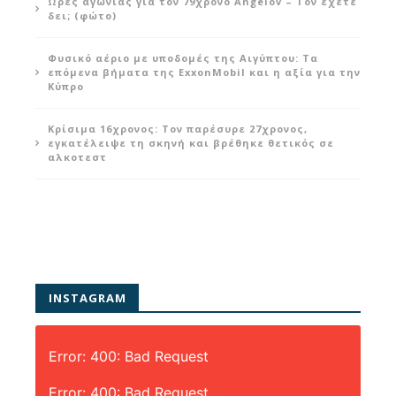
Ώρες αγωνίας για τον 79χρονο Angelov – Τον έχετε
δει; (φώτο)
Φυσικό αέριο με υποδομές της Αιγύπτου: Τα
επόμενα βήματα της ExxonMobil και η αξία για την
Κύπρο
Κρίσιμα 16χρονος: Τον παρέσυρε 27χρονος,
εγκατέλειψε τη σκηνή και βρέθηκε θετικός σε
αλκοτεστ
INSTAGRAM
Error: 400: Bad Request
Error: 400: Bad Request