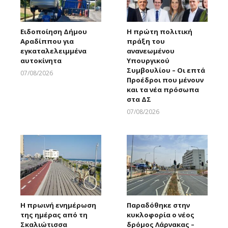
Ειδοποίηση Δήμου
Η πρώτη πολιτική
Αραδίππου για
πράξη του
εγκαταλελειμμένα
ανανεωμένου
αυτοκίνητα
Υπουργικού
Συμβουλίου – Οι επτά
07/08/2026
Προέδροι που μένουν
Larnakaonline
και τα νέα πρόσωπα
στα ΔΣ
07/08/2026
Larnakaonline
Η πρωινή ενημέρωση
Παραδόθηκε στην
της ημέρας από τη
κυκλοφορία ο νέος
Σκαλιώτισσα
δρόμος Λάρνακας –