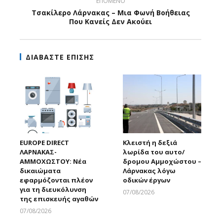
ΕΠΟΜΕΝΟ
Τσακίλερο Λάρνακας – Μια Φωνή Βοήθειας
Που Κανείς Δεν Ακούει
ΔΙΑΒΑΣΤΕ ΕΠΙΣΗΣ
EUROPE DIRECT
Κλειστή η δεξιά
ΛΑΡΝΑΚΑΣ-
λωρίδα του αυτο/
ΑΜΜΟΧΩΣΤΟΥ: Νέα
δρομου Αμμοχώστου –
δικαιώματα
Λάρνακας λόγω
εφαρμόζονται πλέον
οδικών έργων
για τη διευκόλυνση
07/08/2026
της επισκευής αγαθών
Larnakaonline
07/08/2026
Larnakaonline