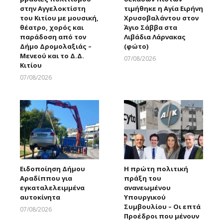
στην Αγγελοκτίστη
τιμήθηκε η Αγία Ειρήνη
του Κιτίου με μουσική,
Χρυσοβαλάντου στον
θέατρο, χορός και
Άγιο Σάββα στα
παράδοση από τον
Λιβάδια Λάρνακας
Δήμο Δρομολαξιάς –
(φώτο)
Μενεού και το Δ.Δ.
07/08/2026
Κιτίου
Larnakaonline
07/08/2026
Larnakaonline
Ειδοποίηση Δήμου
Η πρώτη πολιτική
Αραδίππου για
πράξη του
εγκαταλελειμμένα
ανανεωμένου
αυτοκίνητα
Υπουργικού
Συμβουλίου – Οι επτά
07/08/2026
Προέδροι που μένουν
Larnakaonline