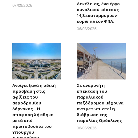
Δεκέλειας, ένα έργο
07/08/2026
συνολικού κόστους
Larnakaonline
14,8 εκατομμυρίων
ευρώ πλέον ΦΠΑ.
06/08/2026
Larnakaonline
Ανοίγει ξανά η οδική
Σε αναμονή η
πρόσβαση στις
επέκταση του
αφίξεις του
παραλιακού
αεροδρομίου
πεζόδρομου μέχρι να
Λάρνακας – Η
αντιμετωπιστεί η
απόφαση λήφθηκε
διάβρωση της
μετά από
παραλίας Ορόκλινης
πρωτοβουλία του
06/08/2026
Υπουργού
Larnakaonline
Δικαιοσύνης