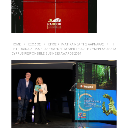
HOME
ΕΞΟΔΟΣ
ΕΠΙΧΕΙΡΗΜΑΤΙΚΑ ΝΕΑ ΤΗΣ ΛΑΡΝΑΚΑΣ
Η
ΠΕΤΡΟΛΊΝΑ ΔΙΠΛΆ ΒΡΑΒΕΥΜΈΝΗ ΓΙΑ “ΑΡΙΣΤΕΊΑ ΣΤΗ ΣΥΝΕΡΓΑΣΊΑ” ΣΤΑ
CYPRUS RESPONSIBLE BUSINESS AWARDS 2024