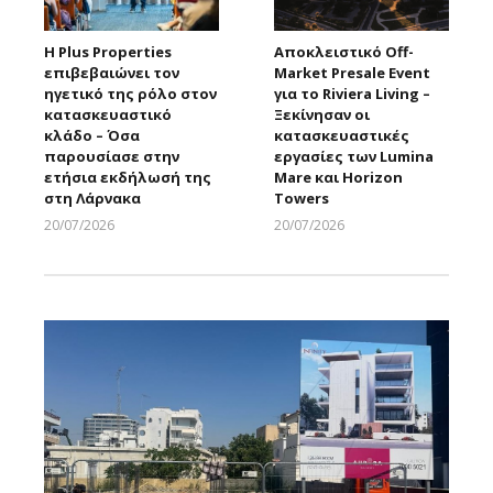
Η Plus Properties
Αποκλειστικό Off-
επιβεβαιώνει τον
Market Presale Event
ηγετικό της ρόλο στον
για το Riviera Living –
κατασκευαστικό
Ξεκίνησαν οι
κλάδο – Όσα
κατασκευαστικές
παρουσίασε στην
εργασίες των Lumina
ετήσια εκδήλωσή της
Mare και Horizon
στη Λάρνακα
Towers
20/07/2026
20/07/2026
Larnakaonline
Larnakaonline