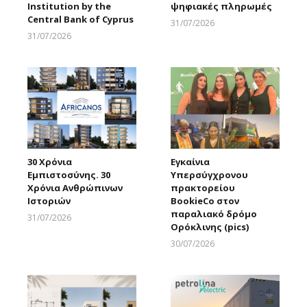
Institution by the
ψηφιακές πληρωμές
Central Bank of Cyprus
31/07/2026
Larnakaonline
31/07/2026
Larnakaonline
30 Χρόνια
Εγκαίνια
Εμπιστοσύνης. 30
Υπερσύγχρονου
Χρόνια Ανθρώπινων
πρακτορείου
Ιστοριών
BookieCo στον
παραλιακό δρόμο
31/07/2026
Ορόκλινης (pics)
Larnakaonline
30/07/2026
Larnakaonline