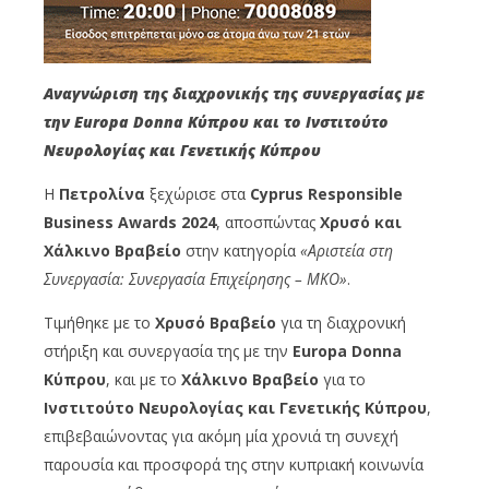
Αναγνώριση της διαχρονικής της συνεργασίας με
την
Europa
Donna
Κύπρου και το Ινστιτούτο
Νευρολογίας και Γενετικής Κύπρου
Η
Πετρολίνα
ξεχώρισε στα
Cyprus
Responsible
Business
Awards
2024
, αποσπώντας
Χρυσό και
Χάλκινο Βραβείο
στην κατηγορία
«Αριστεία στη
Συνεργασία: Συνεργασία Επιχείρησης – ΜΚΟ»
.
Τιμήθηκε με το
Χρυσό Βραβείο
για τη διαχρονική
στήριξη και συνεργασία της με την
Europa
Donna
Κύπρου
, και με το
Χάλκινο Βραβείο
για το
Ινστιτούτο Νευρολογίας και Γενετικής Κύπρου
,
επιβεβαιώνοντας για ακόμη μία χρονιά τη συνεχή
παρουσία και προσφορά της στην κυπριακή κοινωνία