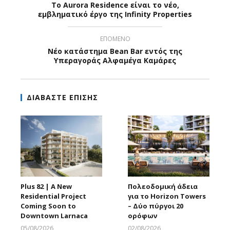
Το Aurora Residence είναι το νέο,
εμβληματικό έργο της Infinity Properties
ΕΠΟΜΕΝΟ
Νέο κατάστημα Bean Bar εντός της
Υπεραγοράς Αλφαμέγα Καμάρες
ΔΙΑΒΑΣΤΕ ΕΠΙΣΗΣ
Plus 82 | A New
Πολεοδομική άδεια
Residential Project
για το Horizon Towers
Coming Soon to
– Δύο πύργοι 20
Downtown Larnaca
ορόφων
05/08/2026
02/08/2026