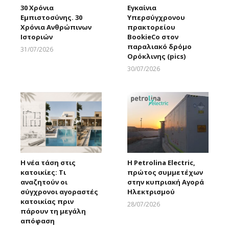
30 Χρόνια
Εγκαίνια
Εμπιστοσύνης. 30
Υπερσύγχρονου
Χρόνια Ανθρώπινων
πρακτορείου
Ιστοριών
BookieCo στον
παραλιακό δρόμο
31/07/2026
Ορόκλινης (pics)
Larnakaonline
30/07/2026
Larnakaonline
H νέα τάση στις
Η Petrolina Electric,
κατοικίες: Τι
πρώτος συμμετέχων
αναζητούν οι
στην κυπριακή Αγορά
σύγχρονοι αγοραστές
Ηλεκτρισμού
κατοικίας πριν
28/07/2026
πάρουν τη μεγάλη
Larnakaonline
απόφαση