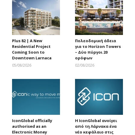
Plus 82 | A New
Πολεοδομική άδεια
Residential Project
για το Horizon Towers
Coming Soon to
– Δύο πύργοι 20
Downtown Larnaca
ορόφων
05/08/2026
02/08/2026
Larnakaonline
Larnakaonline
IconGlobal officially
Η IconGlobal ανοίγει
authorised as an
από τη Λάρνακα ένα
Electronic Money
νέο κεφάλαιο στις