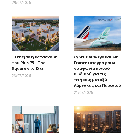
29/07/2026
Larnakaonline
Ξεκίνησε η κατασκευή
Cyprus Airways και Air
του Plus 75 – The
France υπογράφουν
Square στο Κίτι
συμφωνία κοινού
κωδικού για τις
23/07/2026
πτήσεις μεταξύ
Larnakaonline
Λάρνακας και Παρισιού
21/07/2026
Larnakaonline