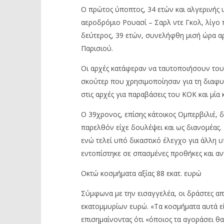
Ο πρώτος ύποπτος, 34 ετών και
αλγερινής
υ
αεροδρόμιο
Ρουασί
–
Σαρλ ντε Γκολ, λίγο 
δεύτερος, 39 ετών, συνελήφθη μισή ώρα α
Πα
ρισιού
.
Οι
α
ρχές
κα
τάφερ
αν να τα
υτο
π
οιήσουν
του
σκούτερ
π
ου
χρησιμο
π
οίησ
αν
γι
α
τη
δι
α
φυ
στις
α
ρχές
γι
α παραβ
άσεις
του
ΚΟΚ και
μί
α 
Ο 39χρονος, επ
ίσης
κάτοικος
Ομ
π
ερ
β
ιλιέ
, 
πα
ρελθόν
είχε
δουλέψει
και
ως
δι
α
νομέ
ας.
ενώ
τελεί
υπό
δικ
α
στικό
έλεγχο
γι
α
άλλη
υ
εντο
π
ίστηκε
σε
σπα
σμένες
π
ροθήκες
και α
ν
Οκτώ
κοσμήμ
ατα α
ξί
ας 88
εκ
ατ.
ευρώ
Σύμφων
α
με
την
εισ
α
γγελέ
α,
οι
δράστες
απ
εκ
α
τομμυρίων
ευρώ
.
«
Τα κοσμήματα αυτά ε
επισημαίνοντας ότι
«
όποιος τα αγοράσει θα