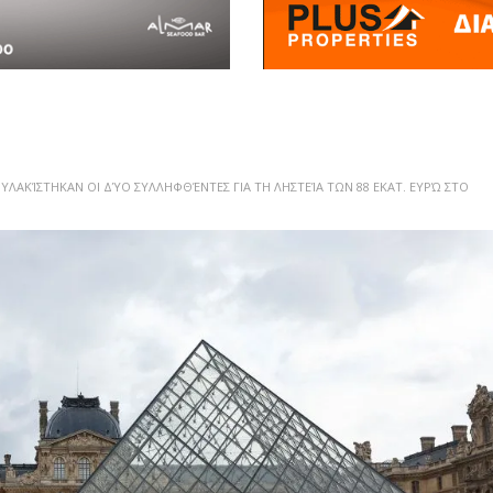
ΛΑΚΊΣΤΗΚΑΝ ΟΙ ΔΎΟ ΣΥΛΛΗΦΘΈΝΤΕΣ ΓΙΑ ΤΗ ΛΗΣΤΕΊΑ ΤΩΝ 88 ΕΚΑΤ. ΕΥΡΏ ΣΤΟ