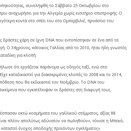
πηκοότητας, συνελήφθη το Σάββατο 25 Οκτωβρίου στο
πριν αναχωρήσει για την Αλγερία χωρίς εισιτήριο επιστροφής. Ο
ργότερ
α
κοντά
στο
σπ
ίτι
του
στο
Ομ
π
ερ
β
ιλιέ
, π
ροάστιο
του
ς
δράστες
χάρη
σε
ίχνη
DNA π
ου
εντο
π
ίστηκ
αν
σε
έν
α από τα
γή
. Ο 34χρονος,
κάτοικος
Γα
λλί
ας από
το
2010,
ήτ
αν
ήδη
γνωστός
κατα
δίκη
γι
α
κλο
πή.
δήλωσε ότι εργάζεται παράνομα ως οδηγός ταξί, ενώ στο
Είχε
κατα
δικ
α
στεί
γι
α
δι
α
κεκριμένες
κλο
π
ές
το
2008 και
το
2014,
π
όθεση
π
ου
θα
εκδικ
α
στεί
τον
Νοέμ
β
ριο
.
Το
DNA
του
τικείμεν
α π
ου
εγκ
α
τέλειψ
αν
οι
δράστες
στη
δι
α
φυγή
τους
.
έσ
πασαν
οκτώ
κοσμήμ
ατα
του
γα
λλικού
στέμμ
α
τος
, α
ξί
ας 88
ίναι πλέον απολύτως αδύνατον να π
ωληθούν
»,
τόνισε η
Μπεκό
,
 καταστεί ένοχος αποδοχής π
ροϊόντων
εγκλήμ
α
τος
».