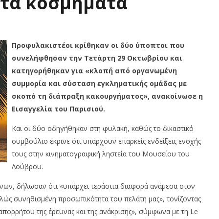
 τα κοσμήματα
Προφυλακιστέοι κρίθηκαν οι δύο ύποπτοι που
συνελήφθησαν την Τετάρτη 29 Οκτωβρίου και
κατηγορήθηκαν για
«
κλοπή από οργανωμένη
συμμορία και σύσταση εγκληματικής ομάδας με
σκοπό τη διάπραξη κακουργήματος
»,
ανακοίνωσε η
Εισαγγελία του Παρισιού.
Και οι δύο οδηγήθηκαν στη φυλακή, καθώς το δικαστικό
συμβούλιο έκρινε ότι υπάρχουν επαρκείς ενδείξεις ενοχής
τους στην κινηματογραφική ληστεία του Μουσείου του
Λούβρου.
ένων, δήλωσαν ότι
«
υπάρχει τεράστια διαφορά ανάμεσα στον
τελώς συνηθισμένη προσωπικότητα του π
ελάτη
μας
»,
τονίζοντας
πορρήτου της έρευνας και της α
νάκρισης
»,
σύμφωνα με τη
Le