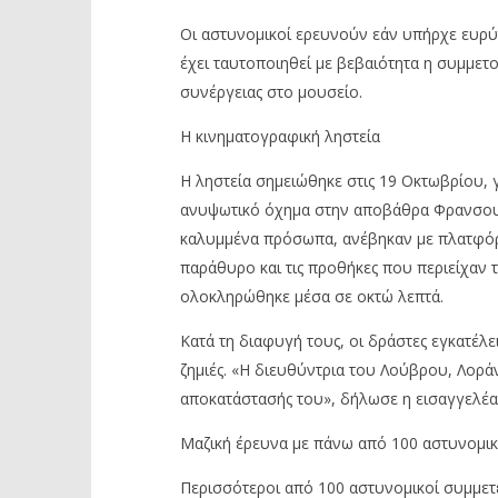
Οι αστυνομικοί ερευνούν εάν υπήρχε ευρύ
έχει
ταυτοποιηθεί
με βεβαιότητα η συμμετο
συνέργειας στο μουσείο.
Η κινηματογραφική ληστεία
Η ληστεία σημειώθηκε στις 19 Οκτωβρίου, 
ανυψωτικό όχημα στην αποβάθρα Φρανσο
καλυμμένα πρόσωπα, ανέβηκαν με πλατφόρ
παράθυρο και τις προθήκες που περιείχαν 
ολοκληρώθηκε μέσα σε οκτώ λεπτά.
Κατά τη διαφυγή τους, οι δράστες εγκατέλε
ζημιές.
«
Η διευθύντρια του Λούβρου,
Λορά
απ
οκ
α
τάστ
α
σής
του
»,
δήλωσε η εισαγγελέα
Μαζική έρευνα με πάνω από 100 αστυνομι
Περισσότεροι από 100 αστυνομικοί συμμετ