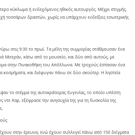
τερο κύκλωμα ή ενδεχόμενος ηθικός αυτουργός. Μέχρι στιγμής,
χή τεσσάρων δραστών, χωρίς να υπάρχουν ενδείξεις εσωτερικής
γύρω στις 9:30 το πρωί. Τα μέλη της συμμορίας στάθμευσαν ένα
υά
Μιτεράν
, κάτω από το μουσείο, και δύο από αυτούς, με
μα στην Πινακοθήκη του Απόλλωνα. Με τροχούς έσπασαν ένα
τα κοσμήματα, και διέφυγαν πάνω σε δύο σκούτερ. Η ληστεία
ιψαν το στέμμα της αυτοκράτειρας Ευγενίας, το οποίο υπέστη
νς
ντε
Καρ
, εξέφρασε την ανησυχία της για τη δυσκολία της
ς.
κούς
έχουν στην έρευνα, ενώ έχουν συλλεγεί πάνω από 150 δείγματα