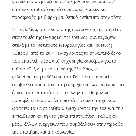
γυναίκα που χρειάζεται στήριξη. Η συνεργασία αυτή
αποτελεί σταθερό σημείο αναφοράς κοινωνικής
προσφοράς, με διαρκή και θετικό αντίκτυπο στον τόπο.
Η Πετρολίνα, στο πλαίσιο της διαχρονικής της στήριξης
στον τομέα της υγείας και της έρευνας, συνεργάζεται
στενά με το Ινστιτούτο Νευρολογίας και Γενετικής
Κύπρου, από το 2011, ενισχύοντας το σημαντικό έργο
που επιτελεί. Μέσα από τη χορηγία καυσίμων για το
ετήσιο «Ταξίδι με τα Φτερά της Ελπίδας», τη
φιλανθρωπική εκδήλωση του Telethon, η εταιρεία
συμβάλλει ουσιαστικά στη στήριξη και ενδυνάμωση του
έργου του Ινστιτούτου. Παράλληλα, η Πετρολίνα
προσφέρει υποτροφίες αριστείας σε μεταπτυχιακούς
φοιτητές του Ινστιτούτου, ενισχύοντας την έρευνα, την
εκπαίδευση και τη νέα γενιά επιστημόνων, καθώς και
μέσω άλλων ενεργειών που συμβάλλουν στην πρόοδο
της επιστήμης και της κοινωνίας.