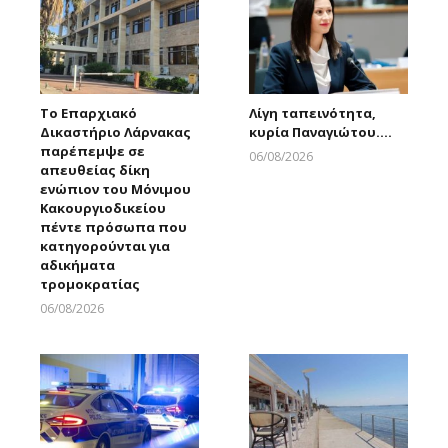
Το Επαρχιακό
Λίγη ταπεινότητα,
Δικαστήριο Λάρνακας
κυρία Παναγιώτου….
παρέπεμψε σε
06/08/2026
απευθείας δίκη
Larnakaonline
ενώπιον του Μόνιμου
Κακουργιοδικείου
πέντε πρόσωπα που
κατηγορούνται για
αδικήματα
τρομοκρατίας
06/08/2026
Larnakaonline