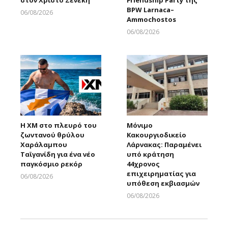
BPW Larnaca–
06/08/2026
Ammochostos
Larnakaonline
06/08/2026
Larnakaonline
Η XM στο πλευρό του
Μόνιμο
ζωντανού θρύλου
Κακουργιοδικείο
Χαράλαμπου
Λάρνακας: Παραμένει
Ταϊγανίδη για ένα νέο
υπό κράτηση
παγκόσμιο ρεκόρ
44χρονος
επιχειρηματίας για
06/08/2026
υπόθεση εκβιασμών
Larnakaonline
06/08/2026
Larnakaonline