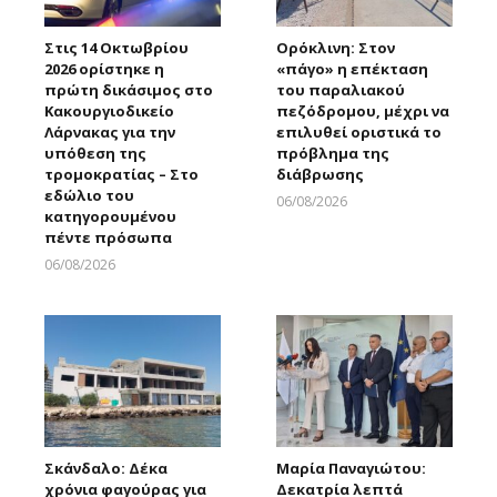
Στις 14 Οκτωβρίου
Ορόκλινη: Στον
2026 ορίστηκε η
«πάγο» η επέκταση
πρώτη δικάσιμος στο
του παραλιακού
Κακουργιοδικείο
πεζόδρομου, μέχρι να
Λάρνακας για την
επιλυθεί οριστικά το
υπόθεση της
πρόβλημα της
τρομοκρατίας – Στο
διάβρωσης
εδώλιο του
06/08/2026
κατηγορουμένου
Larnakaonline
πέντε πρόσωπα
06/08/2026
Larnakaonline
Σκάνδαλο: Δέκα
Μαρία Παναγιώτου:
χρόνια φαγούρας για
Δεκατρία λεπτά