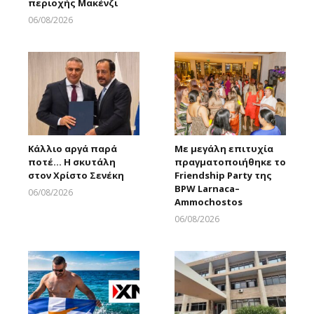
περιοχής Μακένζι
06/08/2026
Larnakaonline
Κάλλιο αργά παρά
Με μεγάλη επιτυχία
ποτέ… Η σκυτάλη
πραγματοποιήθηκε το
στον Χρίστο Σενέκη
Friendship Party της
BPW Larnaca–
06/08/2026
Ammochostos
Larnakaonline
06/08/2026
Larnakaonline