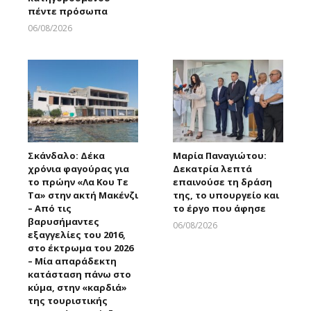
πέντε πρόσωπα
06/08/2026
Larnakaonline
Σκάνδαλο: Δέκα
Μαρία Παναγιώτου:
χρόνια φαγούρας για
Δεκατρία λεπτά
το πρώην «Λα Κου Τε
επαινούσε τη δράση
Τα» στην ακτή Μακένζι
της, το υπουργείο και
– Από τις
το έργο που άφησε
βαρυσήμαντες
06/08/2026
εξαγγελίες του 2016,
Larnakaonline
στο έκτρωμα του 2026
– Μία απαράδεκτη
κατάσταση πάνω στο
κύμα, στην «καρδιά»
της τουριστικής