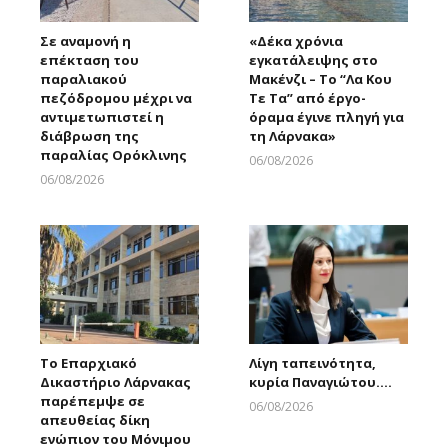
Σε αναμονή η
«Δέκα χρόνια
επέκταση του
εγκατάλειψης στο
παραλιακού
Μακένζι – Το “Λα Κου
πεζόδρομου μέχρι να
Τε Τα” από έργο-
αντιμετωπιστεί η
όραμα έγινε πληγή για
διάβρωση της
τη Λάρνακα»
παραλίας Ορόκλινης
06/08/2026
Larnakaonline
06/08/2026
Larnakaonline
Το Επαρχιακό
Λίγη ταπεινότητα,
Δικαστήριο Λάρνακας
κυρία Παναγιώτου….
παρέπεμψε σε
06/08/2026
απευθείας δίκη
Larnakaonline
ενώπιον του Μόνιμου