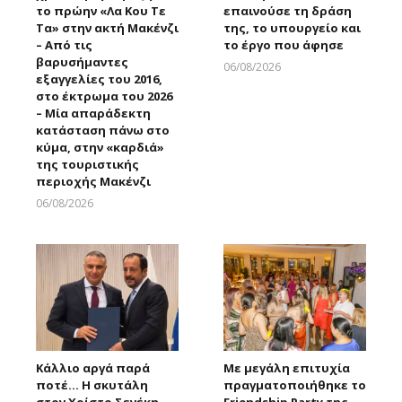
το πρώην «Λα Κου Τε
επαινούσε τη δράση
Τα» στην ακτή Μακένζι
της, το υπουργείο και
– Από τις
το έργο που άφησε
βαρυσήμαντες
06/08/2026
εξαγγελίες του 2016,
Larnakaonline
στο έκτρωμα του 2026
– Μία απαράδεκτη
κατάσταση πάνω στο
κύμα, στην «καρδιά»
της τουριστικής
περιοχής Μακένζι
06/08/2026
Larnakaonline
Κάλλιο αργά παρά
Με μεγάλη επιτυχία
ποτέ… Η σκυτάλη
πραγματοποιήθηκε το
στον Χρίστο Σενέκη
Friendship Party της