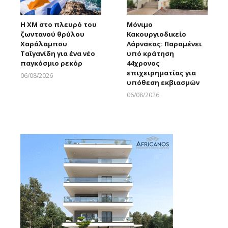
Η XM στο πλευρό του
Μόνιμο
ζωντανού θρύλου
Κακουργιοδικείο
Χαράλαμπου
Λάρνακας: Παραμένει
Ταϊγανίδη για ένα νέο
υπό κράτηση
παγκόσμιο ρεκόρ
44χρονος
επιχειρηματίας για
06/08/2026
υπόθεση εκβιασμών
Larnakaonline
06/08/2026
Larnakaonline