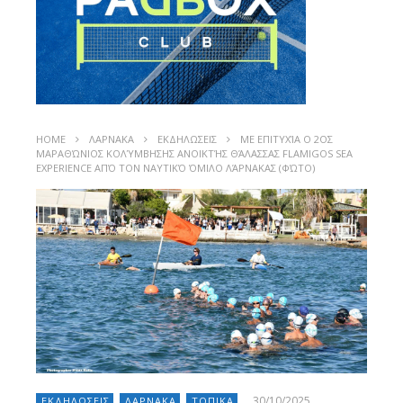
HOME
ΛΑΡΝΑΚΑ
ΕΚΔΗΛΩΣΕΙΣ
ΜΕ ΕΠΙΤΥΧΊΑ Ο 2ΟΣ
ΜΑΡΑΘΏΝΙΟΣ ΚΟΛΎΜΒΗΣΗΣ ΑΝΟΙΚΤΉΣ ΘΆΛΑΣΣΑΣ FLAMIGOS SEA
EXPERIENCE ΑΠΌ ΤΟΝ ΝΑΥΤΙΚΌ ΌΜΙΛΟ ΛΆΡΝΑΚΑΣ (ΦΏΤΟ)
30/10/2025
ΕΚΔΗΛΩΣΕΙΣ
ΛΑΡΝΑΚΑ
ΤΟΠΙΚΑ