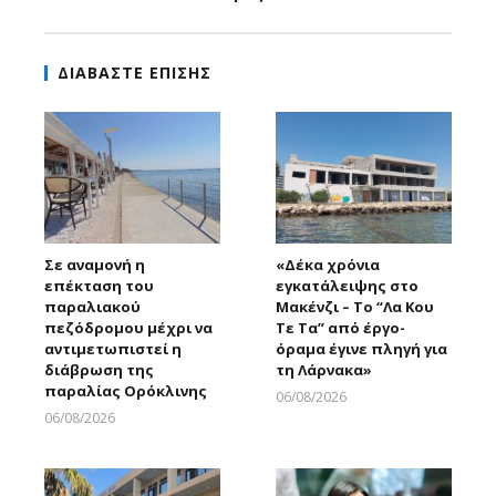
ΔΙΑΒΑΣΤΕ ΕΠΙΣΗΣ
Σε αναμονή η
«Δέκα χρόνια
επέκταση του
εγκατάλειψης στο
παραλιακού
Μακένζι – Το “Λα Κου
πεζόδρομου μέχρι να
Τε Τα” από έργο-
αντιμετωπιστεί η
όραμα έγινε πληγή για
διάβρωση της
τη Λάρνακα»
παραλίας Ορόκλινης
06/08/2026
Larnakaonline
06/08/2026
Larnakaonline