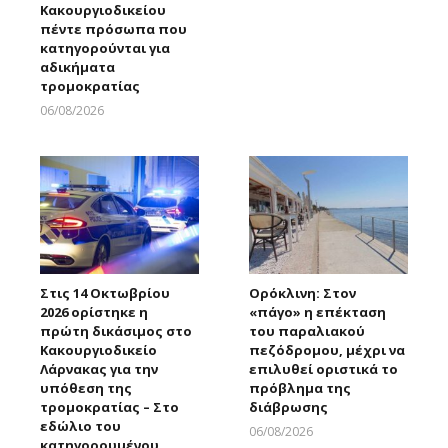
Κακουργιοδικείου
πέντε πρόσωπα που
κατηγορούνται για
αδικήματα
τρομοκρατίας
06/08/2026
Larnakaonline
Στις 14 Οκτωβρίου
Ορόκλινη: Στον
2026 ορίστηκε η
«πάγο» η επέκταση
πρώτη δικάσιμος στο
του παραλιακού
Κακουργιοδικείο
πεζόδρομου, μέχρι να
Λάρνακας για την
επιλυθεί οριστικά το
υπόθεση της
πρόβλημα της
τρομοκρατίας – Στο
διάβρωσης
εδώλιο του
06/08/2026
κατηγορουμένου
Larnakaonline