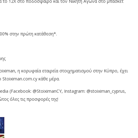
α το 12Χ στο ποδόσφαιρο και τον Νικητή Αγώνα στο μπάσκετ
 100% στην πρώτη κατάθεση*.
ψης
iximan, η κορυφαία εταιρεία στοιχηματισμού στην Κύπρο, έχει
 Stoiximan.com.cy κάθε μέρα.
edia (Facebook: @StoiximanCY, Instagram: @stoiximan_cyprus,
ώτος όλες τις προσφορές της!