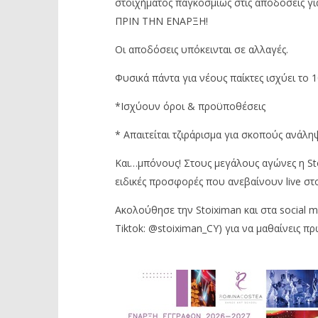
στοιχήματος παγκοσμίως στις αποδόσεις γι
ΠΡΙΝ ΤΗΝ ΕΝΑΡΞΗ!
Οι αποδόσεις υπόκεινται σε αλλαγές.
Φυσικά πάντα για νέους παίκτες ισχύει το
*Ισχύουν όροι & προϋποθέσεις
* Απαιτείται τζιράρισμα για σκοπούς ανάλη
Και…μπόνους! Στους μεγάλους αγώνες η Sto
ειδικές προσφορές που ανεβαίνουν live στο
Ακολούθησε την Stoiximan και στα social m
Tiktok: @stoiximan_CY) για να μαθαίνεις πρ