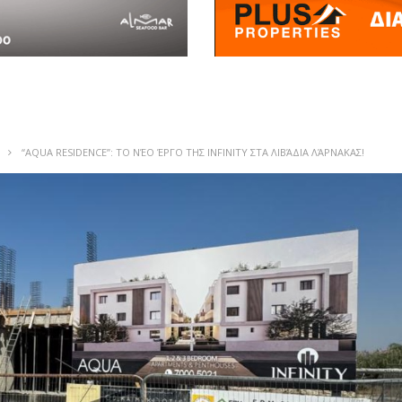
“AQUA RESIDENCE”: ΤΟ ΝΈΟ ΈΡΓΟ ΤΗΣ INFINITY ΣΤΑ ΛΙΒΆΔΙΑ ΛΆΡΝΑΚΑΣ!