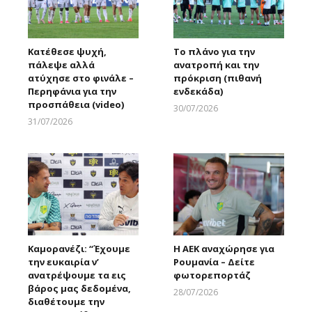
Κατέθεσε ψυχή,
Το πλάνο για την
πάλεψε αλλά
ανατροπή και την
ατύχησε στο φινάλε –
πρόκριση (πιθανή
Περηφάνια για την
ενδεκάδα)
προσπάθεια (video)
30/07/2026
Larnakaonline
31/07/2026
Larnakaonline
Καμορανέζι: “Έχουμε
Η ΑΕΚ αναχώρησε για
την ευκαιρία ν’
Ρουμανία – Δείτε
ανατρέψουμε τα εις
φωτορεπορτάζ
βάρος μας δεδομένα,
28/07/2026
διαθέτουμε την
Larnakaonline