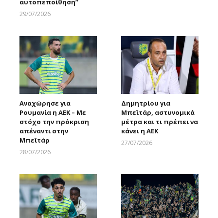
αυτοπεποίθηση”
29/07/2026
Larnakaonline
Αναχώρησε για
Δημητρίου για
Ρουμανία η ΑΕΚ – Με
Μπεϊτάρ, αστυνομικά
στόχο την πρόκριση
μέτρα και τι πρέπει να
απέναντι στην
κάνει η ΑΕΚ
Μπεϊτάρ
27/07/2026
Larnakaonline
28/07/2026
Larnakaonline