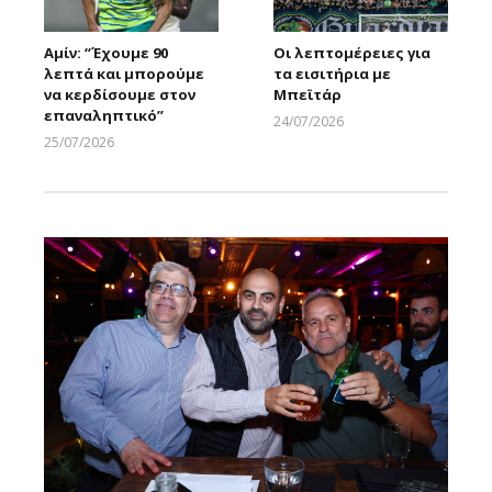
Αμίν: “Έχουμε 90
Οι λεπτομέρειες για
λεπτά και μπορούμε
τα εισιτήρια με
να κερδίσουμε στον
Μπεϊτάρ
επαναληπτικό”
24/07/2026
Larnakaonline
25/07/2026
Larnakaonline