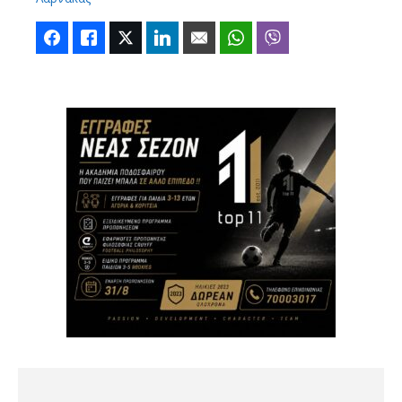
Facebook
Like
Twitter
LinkedIn
Email
WhatsApp
Viber