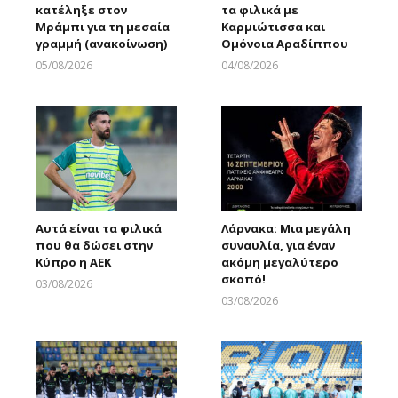
κατέληξε στον
τα φιλικά με
Μράμπι για τη μεσαία
Καρμιώτισσα και
γραμμή (ανακοίνωση)
Ομόνοια Αραδίππου
05/08/2026
04/08/2026
Larnakaonline
Larnakaonline
Αυτά είναι τα φιλικά
Λάρνακα: Μια μεγάλη
που θα δώσει στην
συναυλία, για έναν
Κύπρο η ΑΕΚ
ακόμη μεγαλύτερο
σκοπό!
03/08/2026
Larnakaonline
03/08/2026
Larnakaonline