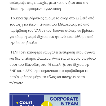
επέστρεψε στις επιτυχίες μετά και την ήττα από την
Πάφο την περασμένη αγωνιστική.
Η ομάδα της Λάρνακας άνοιξε το σκορ στο 29΄ μετά από
εύστοχη εκτέλεση πέναλτι του Μιλίσεβιτς μετά από
παρέμβαση του VAR με τον Βόσνιο στόπερ να βρίσκει
για τέταρτη φορά δίχτυα στο φετινό πρωτάθλημα από
την άσπρη βούλα.
Η ΕΝΠ δεν κατάφερε να βγάλει αντίδραση στον αγώνα
και δεν απείλησε ιδιαίτερα. Αντίθετα το ωραίο διαγώνιο
σουτ του Ιβάνοβιτς στο 49΄ κατέληξε στα δίχτυα της
ΕΝΠ και η ΑΕΚ πήρε σημαντικότατο προβάδισμα το
οποίο κράτησε μέχρι το τέλος και πανηγύρισε το
τρίποντο.