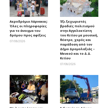
Αεροδρόμιο Λάρνακας:
Έξι ξεχωριστές
Όλες οι πληροφορίες
βραδιές πολιτισμού
για το άνοιγμα του
στην Αγγελοκτίστη
δρόμου προς αφίξεις
του Κιτίου με μουσική,
θέατρο, χορός και
07/08/2026
παράδοση από τον
Larnakaonline
Δήμο Δρομολαξιάς –
Μενεού και το Δ.Δ.
Κιτίου
07/08/2026
Larnakaonline