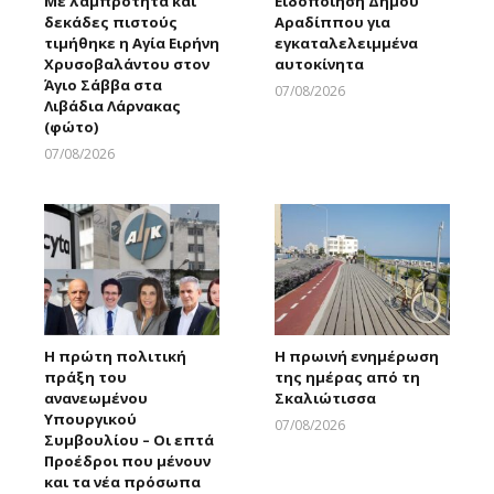
Με λαμπρότητα και
Ειδοποίηση Δήμου
δεκάδες πιστούς
Αραδίππου για
τιμήθηκε η Αγία Ειρήνη
εγκαταλελειμμένα
Χρυσοβαλάντου στον
αυτοκίνητα
Άγιο Σάββα στα
07/08/2026
Λιβάδια Λάρνακας
Larnakaonline
(φώτο)
07/08/2026
Larnakaonline
Η πρώτη πολιτική
Η πρωινή ενημέρωση
πράξη του
της ημέρας από τη
ανανεωμένου
Σκαλιώτισσα
Υπουργικού
07/08/2026
Συμβουλίου – Οι επτά
Larnakaonline
Προέδροι που μένουν
και τα νέα πρόσωπα