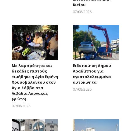
Κιτίου
07/08/2026
Larnakaonline
Με λαμπρότητα και
Ειδοποίηση Δήμου
δεκάδες πιστούς
Αραδίππου για
τιμήθηκε η Αγία Ειρήνη
εγκαταλελειμμένα
Χρυσοβαλάντου στον
αυτοκίνητα
Άγιο Σάββα στα
07/08/2026
Λιβάδια Λάρνακας
Larnakaonline
(φώτο)
07/08/2026
Larnakaonline