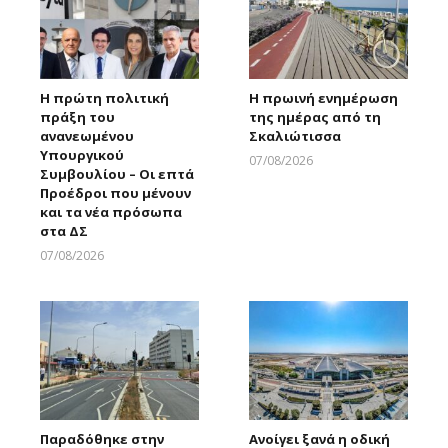
Η πρώτη πολιτική
Η πρωινή ενημέρωση
πράξη του
της ημέρας από τη
ανανεωμένου
Σκαλιώτισσα
Υπουργικού
07/08/2026
Συμβουλίου – Οι επτά
Larnakaonline
Προέδροι που μένουν
και τα νέα πρόσωπα
στα ΔΣ
07/08/2026
Larnakaonline
Παραδόθηκε στην
Ανοίγει ξανά η οδική