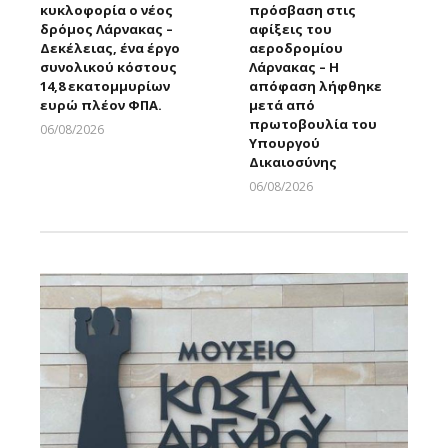
κυκλοφορία ο νέος
πρόσβαση στις
δρόμος Λάρνακας –
αφίξεις του
Δεκέλειας, ένα έργο
αεροδρομίου
συνολικού κόστους
Λάρνακας – Η
14,8 εκατομμυρίων
απόφαση λήφθηκε
ευρώ πλέον ΦΠΑ.
μετά από
πρωτοβουλία του
06/08/2026
Υπουργού
Larnakaonline
Δικαιοσύνης
06/08/2026
Larnakaonline