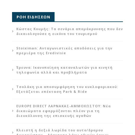
ΡΟΗ ΕΙΔΗΣΕΩΝ
Κώστας Κουμής: Τα σενάρια απομάκρυνσης που δεν
δικαιολογούσε η εικόνα του τουρισμού
Stoiximan: Ανταγωνιστικές αποδόσεις για την
πρεμιέρα της Eredivisie
Έρευνα: Ικανοποίηση καταναλωτών για κινητή
τηλεφωνία αλλά και προβλήματα
Τσολάκη για αποσυμφόρηση του κυκλοφοριακού:
Εξετάζεται επέκταση Park & Ride
EUROPE DIRECT ΛΑΡΝΑΚΑΣ-ΑΜΜΟΧΩΣΤΟΥ: Νέα
δικαιώματα εφαρμόζονται πλέον για τη
διευκόλυνση της επισκευής αγαθών
Κλειστή η δεξιά λωρίδα του αυτο/δρομου
Αμμοχώστου – Λάρνακας λόγω οδικών έργων