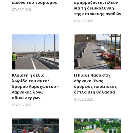
εικόνα του τουρισμού
εφαρμόζονται πλέον
για τη διευκόλυνση
07/08/2026
της επισκευής αγαθών
Larnakaonline
07/08/2026
Larnakaonline
Κλειστή η δεξιά
Η Πιαλέ Πασά στη
λωρίδα του αυτο/
Λάρνακα: Ένας
δρομου Αμμοχώστου –
όμορφος περίπατος
Λάρνακας λόγω
δίπλα στη θάλασσα
οδικών έργων
07/08/2026
Larnakaonline
07/08/2026
Larnakaonline