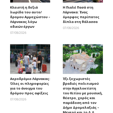
Κλειστή η δεξιά
Η Πιαλέ Πασά στη
λωρίδα του αυτο/
Λάρνακα: Ένας
δρομου Αμμοχώστου –
όμορφος περίπατος
Λάρνακας λόγω
δίπλα στη θάλασσα
οδικών έργων
07/08/2026
Larnakaonline
07/08/2026
Larnakaonline
Αεροδρόμιο Λάρνακας:
Έξι ξεχωριστές
Όλες οι πληροφορίες
βραδιές πολιτισμού
για το άνοιγμα του
στην Αγγελοκτίστη
δρόμου προς αφίξεις
του Κιτίου με μουσική,
θέατρο, χορός και
07/08/2026
παράδοση από τον
Larnakaonline
Δήμο Δρομολαξιάς –
Μενεού και το Δ.Δ.