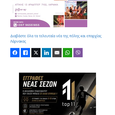
Διαβάστε όλα τα τελευταία νέα της πόλης και επαρχίας
Λάρνακας
Facebook
Like
Twitter
LinkedIn
Email
WhatsApp
Viber