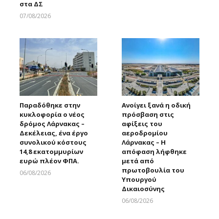
στα ΔΣ
07/08/2026
Larnakaonline
Παραδόθηκε στην
Ανοίγει ξανά η οδική
κυκλοφορία ο νέος
πρόσβαση στις
δρόμος Λάρνακας –
αφίξεις του
Δεκέλειας, ένα έργο
αεροδρομίου
συνολικού κόστους
Λάρνακας – Η
14,8 εκατομμυρίων
απόφαση λήφθηκε
ευρώ πλέον ΦΠΑ.
μετά από
πρωτοβουλία του
06/08/2026
Υπουργού
Larnakaonline
Δικαιοσύνης
06/08/2026
Larnakaonline