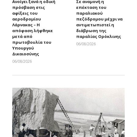
Ανοίγει ξανά η οδική
Σε αναμονή η
πρόσβαση στις
επέκταση του
αφίξεις του
παραλιακού
αεροδρομίου
πεζόδρομου μέχρι να
Λάρνακας – Η
αντιμετωπιστεί η
απόφαση λήφθηκε
διάβρωση της
μετά από
παραλίας Ορόκλινης
πρωτοβουλία του
06/08/2026
Υπουργού
Larnakaonline
Δικαιοσύνης
06/08/2026
Larnakaonline