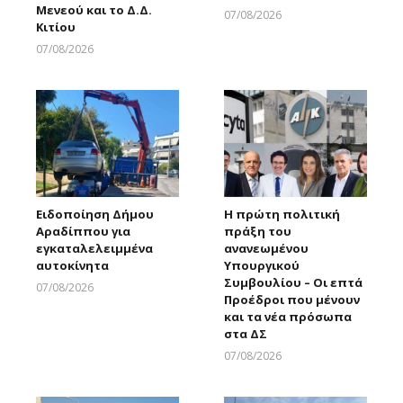
Μενεού και το Δ.Δ.
07/08/2026
Κιτίου
Larnakaonline
07/08/2026
Larnakaonline
Ειδοποίηση Δήμου
Η πρώτη πολιτική
Αραδίππου για
πράξη του
εγκαταλελειμμένα
ανανεωμένου
αυτοκίνητα
Υπουργικού
Συμβουλίου – Οι επτά
07/08/2026
Προέδροι που μένουν
Larnakaonline
και τα νέα πρόσωπα
στα ΔΣ
07/08/2026
Larnakaonline