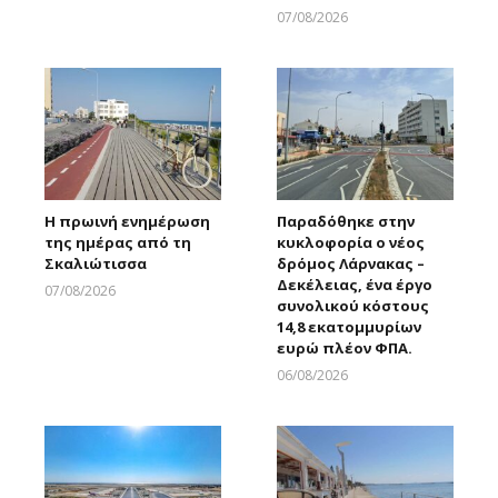
07/08/2026
Larnakaonline
Η πρωινή ενημέρωση
Παραδόθηκε στην
της ημέρας από τη
κυκλοφορία ο νέος
Σκαλιώτισσα
δρόμος Λάρνακας –
Δεκέλειας, ένα έργο
07/08/2026
συνολικού κόστους
Larnakaonline
14,8 εκατομμυρίων
ευρώ πλέον ΦΠΑ.
06/08/2026
Larnakaonline