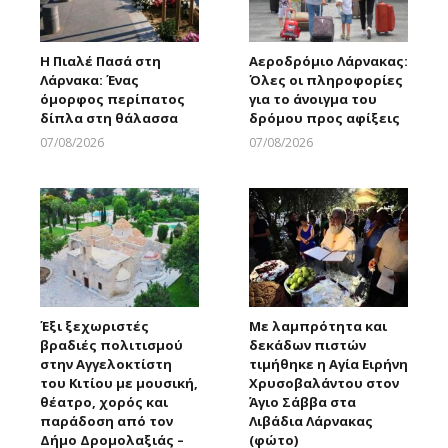
Η Πιαλέ Πασά στη
Αεροδρόμιο Λάρνακας:
Λάρνακα: Ένας
Όλες οι πληροφορίες
όμορφος περίπατος
για το άνοιγμα του
δίπλα στη θάλασσα
δρόμου προς αφίξεις
07/08/2026
07/08/2026
Larnakaonline
Larnakaonline
Έξι ξεχωριστές
Με λαμπρότητα και
βραδιές πολιτισμού
δεκάδων πιστών
στην Αγγελοκτίστη
τιμήθηκε η Αγία Ειρήνη
του Κιτίου με μουσική,
Χρυσοβαλάντου στον
θέατρο, χορός και
Άγιο Σάββα στα
παράδοση από τον
Λιβάδια Λάρνακας
Δήμο Δρομολαξιάς –
(φώτο)