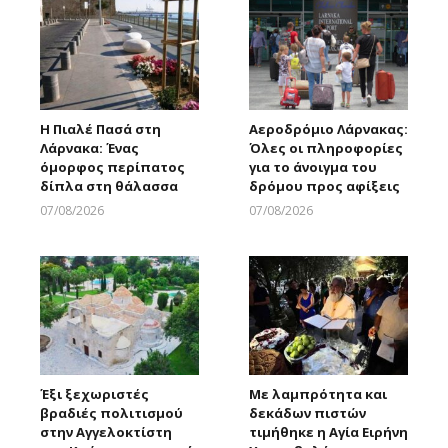
Η Πιαλέ Πασά στη
Αεροδρόμιο Λάρνακας:
Λάρνακα: Ένας
Όλες οι πληροφορίες
όμορφος περίπατος
για το άνοιγμα του
δίπλα στη θάλασσα
δρόμου προς αφίξεις
07/08/2026
07/08/2026
Larnakaonline
Larnakaonline
Έξι ξεχωριστές
Με λαμπρότητα και
βραδιές πολιτισμού
δεκάδων πιστών
στην Αγγελοκτίστη
τιμήθηκε η Αγία Ειρήνη