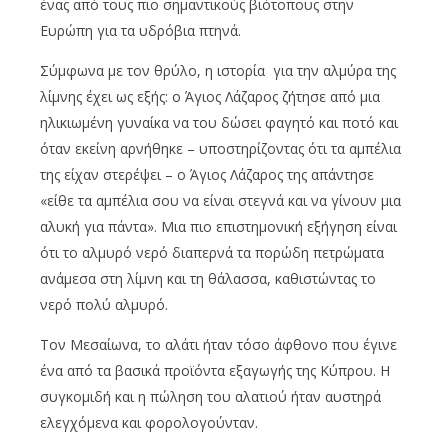
ένας από τους πιο σημαντικούς βιότοπους στην
Ευρώπη για τα υδρόβια πτηνά.
Σύμφωνα με τον θρύλο, η ιστορία για την αλμύρα της
λίμνης έχει ως εξής: ο Άγιος Λάζαρος ζήτησε από μια
ηλικιωμένη γυναίκα να του δώσει φαγητό και ποτό και
όταν εκείνη αρνήθηκε – υποστηρίζοντας ότι τα αμπέλια
της είχαν στερέψει – ο Άγιος Λάζαρος της απάντησε
«είθε τα αμπέλια σου να είναι στεγνά και να γίνουν μια
αλυκή για πάντα». Μια πιο επιστημονική εξήγηση είναι
ότι το αλμυρό νερό διαπερνά τα πορώδη πετρώματα
ανάμεσα στη λίμνη και τη θάλασσα, καθιστώντας το
νερό πολύ αλμυρό.
Τον Μεσαίωνα, το αλάτι ήταν τόσο άφθονο που έγινε
ένα από τα βασικά προϊόντα εξαγωγής της Κύπρου. Η
συγκομιδή και η πώληση του αλατιού ήταν αυστηρά
ελεγχόμενα και φορολογούνταν.