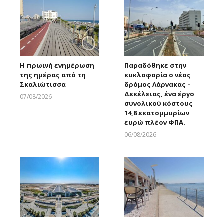
Η πρωινή ενημέρωση
Παραδόθηκε στην
της ημέρας από τη
κυκλοφορία ο νέος
Σκαλιώτισσα
δρόμος Λάρνακας –
Δεκέλειας, ένα έργο
07/08/2026
συνολικού κόστους
Larnakaonline
14,8 εκατομμυρίων
ευρώ πλέον ΦΠΑ.
06/08/2026
Larnakaonline