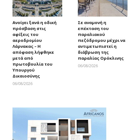
Ανοίγει ξανά η οδική
Σε αναμονή η
πρόσβαση στις
επέκταση του
αφίξεις του
παραλιακού
αεροδρομίου
πεζόδρομου μέχρι να
Λάρνακας – Η
αντιμετωπιστεί η
απόφαση λήφθηκε
διάβρωση της
μετά από
παραλίας Ορόκλινης
πρωτοβουλία του
06/08/2026
Υπουργού
Larnakaonline
Δικαιοσύνης
06/08/2026
Larnakaonline