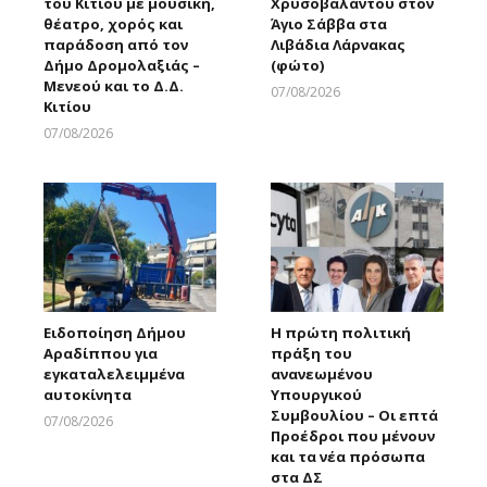
του Κιτίου με μουσική,
Χρυσοβαλάντου στον
θέατρο, χορός και
Άγιο Σάββα στα
παράδοση από τον
Λιβάδια Λάρνακας
Δήμο Δρομολαξιάς –
(φώτο)
Μενεού και το Δ.Δ.
07/08/2026
Κιτίου
Larnakaonline
07/08/2026
Larnakaonline
Ειδοποίηση Δήμου
Η πρώτη πολιτική
Αραδίππου για
πράξη του
εγκαταλελειμμένα
ανανεωμένου
αυτοκίνητα
Υπουργικού
Συμβουλίου – Οι επτά
07/08/2026
Προέδροι που μένουν
Larnakaonline
και τα νέα πρόσωπα
στα ΔΣ