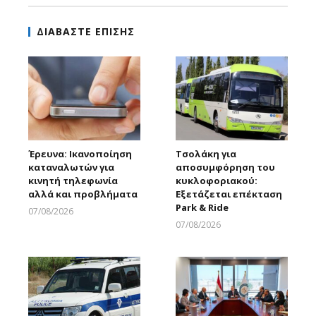
ΔΙΑΒΑΣΤΕ ΕΠΙΣΗΣ
Έρευνα: Ικανοποίηση
Τσολάκη για
καταναλωτών για
αποσυμφόρηση του
κινητή τηλεφωνία
κυκλοφοριακού:
αλλά και προβλήματα
Εξετάζεται επέκταση
Park & Ride
07/08/2026
Larnakaonline
07/08/2026
Larnakaonline