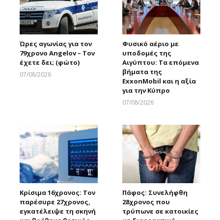
Ώρες αγωνίας για τον
Φυσικό αέριο με
79χρονο Angelov – Τον
υποδομές της
έχετε δει; (φώτο)
Αιγύπτου: Τα επόμενα
βήματα της
07/08/2026
ExxonMobil και η αξία
Larnakaonline
για την Κύπρο
07/08/2026
Larnakaonline
Κρίσιμα 16χρονος: Τον
Πάφος: Συνελήφθη
παρέσυρε 27χρονος,
28χρονος που
εγκατέλειψε τη σκηνή
τρύπωνε σε κατοικίες