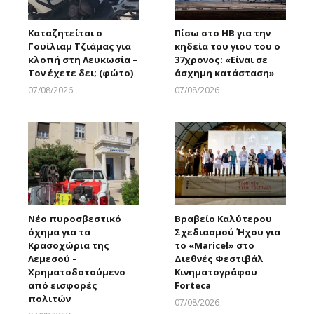
Καταζητείται ο
Πίσω στο ΗΒ για την
Γουίλιαμ Τζιάμας για
κηδεία του γιου του ο
κλοπή στη Λευκωσία –
37χρονος: «Είναι σε
Τον έχετε δει; (φώτο)
άσχημη κατάσταση»
07/08/2026
07/08/2026
Larnakaonline
Larnakaonline
Νέο πυροσβεστικό
Βραβείο Καλύτερου
όχημα για τα
Σχεδιασμού Ήχου για
Κρασοχώρια της
το «Maricel» στο
Λεμεσού –
Διεθνές Φεστιβάλ
Χρηματοδοτούμενο
Κινηματογράφου
από εισφορές
Forteca
πολιτών
07/08/2026
Larnakaonline