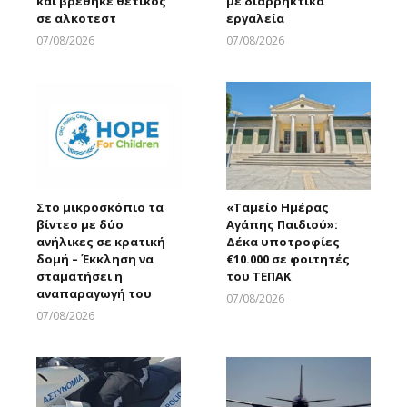
και βρέθηκε θετικός
με διαρρηκτικά
σε αλκοτεστ
εργαλεία
07/08/2026
07/08/2026
Larnakaonline
Larnakaonline
Στο μικροσκόπιο τα
«Ταμείο Ημέρας
βίντεο με δύο
Αγάπης Παιδιού»:
ανήλικες σε κρατική
Δέκα υποτροφίες
δομή – Έκκληση να
€10.000 σε φοιτητές
σταματήσει η
του ΤΕΠΑΚ
αναπαραγωγή του
07/08/2026
Larnakaonline
07/08/2026
Larnakaonline