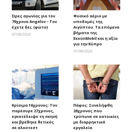
Ώρες αγωνίας για τον
Φυσικό αέριο με
79χρονο Angelov – Τον
υποδομές της
έχετε δει; (φώτο)
Αιγύπτου: Τα επόμενα
βήματα της
07/08/2026
ExxonMobil και η αξία
Larnakaonline
για την Κύπρο
07/08/2026
Larnakaonline
Κρίσιμα 16χρονος: Τον
Πάφος: Συνελήφθη
παρέσυρε 27χρονος,
28χρονος που
εγκατέλειψε τη σκηνή
τρύπωνε σε κατοικίες
και βρέθηκε θετικός
με διαρρηκτικά
σε αλκοτεστ
εργαλεία