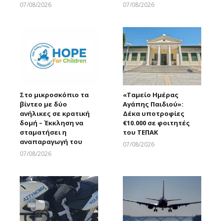
07/08/2026
07/08/2026
Larnakaonline
Larnakaonline
Στο μικροσκόπιο τα
«Ταμείο Ημέρας
βίντεο με δύο
Αγάπης Παιδιού»:
ανήλικες σε κρατική
Δέκα υποτροφίες
δομή – Έκκληση να
€10.000 σε φοιτητές
σταματήσει η
του ΤΕΠΑΚ
αναπαραγωγή του
07/08/2026
Larnakaonline
07/08/2026
Larnakaonline