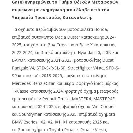
Gate) ενημερώνει το Τμήμα Οδικών Μεταφορών,
σύμφωνα με ενημέρωση που έλαβε από την
Υπηρεσία Προστασίας Καταναλωτή.
Τα οχήματα περιλαμβάνουν μοτοσυκλέτα Honda,
επιβατικό αυτοκίνητο Dacia Duster κατασκευής 2024-
2025, τροχόσπιτο βαν Crosscamp Base X κατασκευής
2022-2024, επιβατικό αυτοκίνητο Hyundai i20, i20N και
BAYON κατασκευής 2021-2023, μοτοσυκλέτες Ducati
Panigale V4, STD-S-R-SL-SP, Streetfighter V4 και STD-S-
SP κατασκευής 2018-2025, επιβατικό αυτοκίνητο
Mercedes-Benz eCitan και μικρό φορτηγό ίδιας μάρκας
T-Klasse κατασκευής 2024, φορτηγό όχημα μεταφοράς
εμπορευμάτων Renault Trucks MASTER4, MASTER4E
κατασκευής 2024-2025, επιβατικό όχημα Mini Cooper
και Countryman κατασκευής 2025, επιβατικά οχήματα
BMW 2series, iX2, X2, iX1, X1 κατασκευής 2025 και
επιβατικά οχήματα Toyota Proace, Proace Verso,