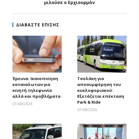
μιλούσε ο Ερχιουρμάν
ΔΙΑΒΑΣΤΕ ΕΠΙΣΗΣ
Έρευνα: Ικανοποίηση
Τσολάκη για
καταναλωτών για
αποσυμφόρηση του
κινητή τηλεφωνία
κυκλοφοριακού:
αλλά και προβλήματα
Εξετάζεται επέκταση
Park & Ride
07/08/2026
Larnakaonline
07/08/2026
Larnakaonline