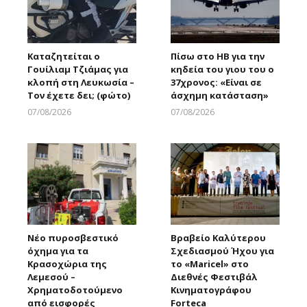
Καταζητείται ο
Πίσω στο ΗΒ για την
Γουίλιαμ Τζιάμας για
κηδεία του γιου του ο
κλοπή στη Λευκωσία –
37χρονος: «Είναι σε
Τον έχετε δει; (φώτο)
άσχημη κατάσταση»
07/08/2026
07/08/2026
Larnakaonline
Larnakaonline
Νέο πυροσβεστικό
Βραβείο Καλύτερου
όχημα για τα
Σχεδιασμού Ήχου για
Κρασοχώρια της
το «Maricel» στο
Λεμεσού –
Διεθνές Φεστιβάλ
Χρηματοδοτούμενο
Κινηματογράφου
από εισφορές
Forteca