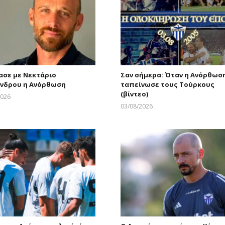
ασε με Νεκτάριο
Σαν σήμερα: Όταν η Ανόρθωσ
νδρου η Ανόρθωση
ταπείνωσε τους Τούρκους
(βίντεο)
2026
Larnakaonline
03/08/2026
Larnakaonline