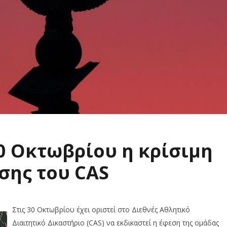
0 Οκτωβρίου η κρίσιμη
σης του CAS
Στις 30 Οκτωβρίου έχει οριστεί στο Διεθνές Αθλητικό
Διαιτητικό Δικαστήριο (CAS) να εκδικαστεί η έφεση της ομάδας