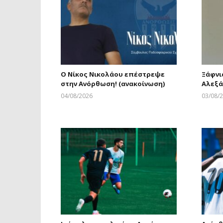
Ο Νίκος Νικολάου επέστρεψε
Ξάφνι
στην Ανόρθωση! (ανακοίνωση)
Αλεξά
04/08/2026
03/08/
Larnakaonline