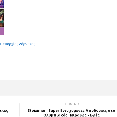
αι επαρχίας Λάρνακας
App
Viber
ΕΠΟΜΕΝΟ
ικές
Stoiximan: Super Ενισχυμένες Αποδόσεις στο
Ολυμπιακός Πειραιώς - Εφές