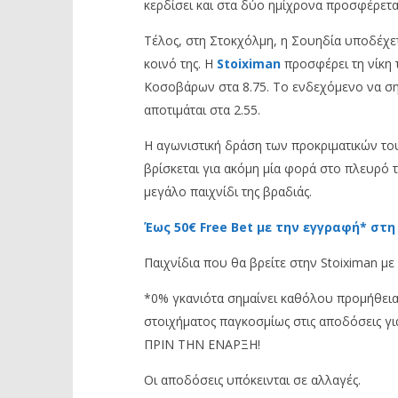
κερδίσει και στα δύο ημίχρονα προσφέρεται
Τέλος, στη Στοκχόλμη, η Σουηδία υποδέχε
κοινό της. Η
Stoiximan
προσφέρει τη νίκη τ
Κοσοβάρων στα 8.75. Το ενδεχόμενο να σ
αποτιμάται στα 2.55.
Η αγωνιστική δράση των προκριματικών του
βρίσκεται για ακόμη μία φορά στο πλευρό
μεγάλο παιχνίδι της βραδιάς.
Έως 50€ Free Bet με την εγγραφή* στη
Παιχνίδια που θα βρείτε στην Stoiximan με
*0% γκανιότα σημαίνει καθόλου προμήθεια 
στοιχήματος παγκοσμίως στις αποδόσεις γι
ΠΡΙΝ ΤΗΝ ΕΝΑΡΞΗ!
Οι αποδόσεις υπόκεινται σε αλλαγές.