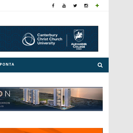
ΕΡΟΝΤΑ