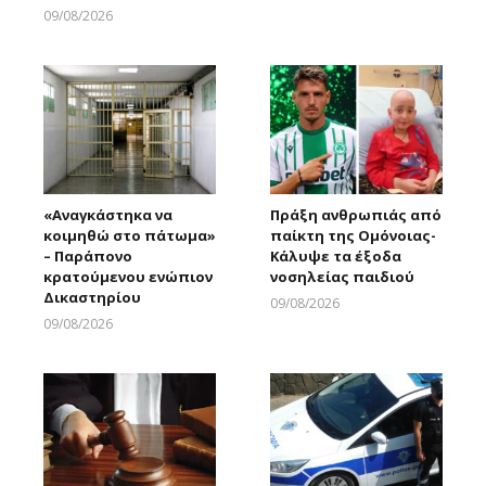
09/08/2026
Larnakaonline
«Αναγκάστηκα να
Πράξη ανθρωπιάς από
κοιμηθώ στο πάτωμα»
παίκτη της Ομόνοιας-
– Παράπονο
Κάλυψε τα έξοδα
κρατούμενου ενώπιον
νοσηλείας παιδιού
Δικαστηρίου
09/08/2026
Larnakaonline
09/08/2026
Larnakaonline