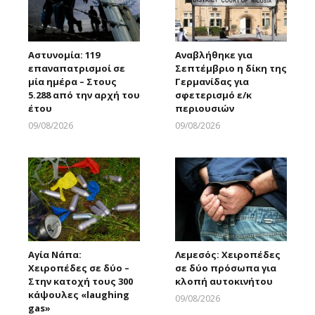
Αστυνομία: 119
Αναβλήθηκε για
επαναπατρισμοί σε
Σεπτέμβριο η δίκη της
μία ημέρα – Στους
Γερμανίδας για
5.288 από την αρχή του
σφετερισμό ε/κ
έτου
περιουσιών
09/08/2026
09/08/2026
Larnakaonline
Larnakaonline
Αγία Νάπα:
Λεμεσός: Χειροπέδες
Χειροπέδες σε δύο –
σε δύο πρόσωπα για
Στην κατοχή τους 300
κλοπή αυτοκινήτου
κάψουλες «laughing
09/08/2026
gas»
Larnakaonline