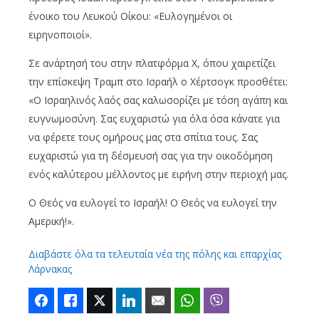
ένοικο του Λευκού Οίκου: «Ευλογημένοι οι
ειρηνοποιοί».
Σε ανάρτησή του στην πλατφόρμα Χ, όπου χαιρετίζει
την επίσκεψη Τραμπ στο Ισραήλ ο Χέρτσογκ προσθέτει:
«Ο Ισραηλινός λαός σας καλωσορίζει με τόση αγάπη και
ευγνωμοσύνη. Σας ευχαριστώ για όλα όσα κάνατε για
να φέρετε τους ομήρους μας στα σπίτια τους. Σας
ευχαριστώ για τη δέσμευσή σας για την οικοδόμηση
ενός καλύτερου μέλλοντος με ειρήνη στην περιοχή μας.
Ο Θεός να ευλογεί το Ισραήλ! Ο Θεός να ευλογεί την
Αμερική!».
Διαβάστε όλα τα τελευταία νέα της πόλης και επαρχίας
Λάρνακας
Facebook
Like
Twitter
LinkedIn
Email
WhatsApp
Viber