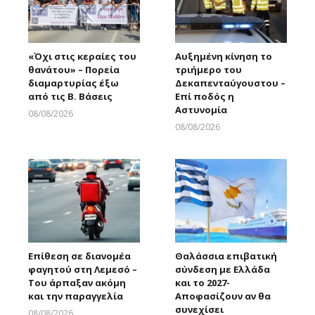
«Όχι στις κεραίες του
Αυξημένη κίνηση το
θανάτου» – Πορεία
τριήμερο του
διαμαρτυρίας έξω
Δεκαπενταύγουστου –
από τις Β. Βάσεις
Επί ποδός η
Αστυνομία
08/08/2026
Larnakaonline
08/08/2026
Larnakaonline
Επίθεση σε διανομέα
Θαλάσσια επιβατική
φαγητού στη Λεμεσό –
σύνδεση με Ελλάδα
Του άρπαξαν ακόμη
και το 2027-
και την παραγγελία
Αποφασίζουν αν θα
συνεχίσει
08/08/2026