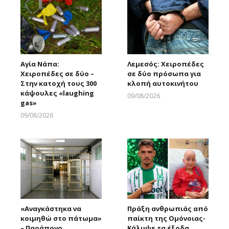
Αγία Νάπα:
Λεμεσός: Χειροπέδες
Χειροπέδες σε δύο –
σε δύο πρόσωπα για
Στην κατοχή τους 300
κλοπή αυτοκινήτου
κάψουλες «laughing
09/08/2026
gas»
Larnakaonline
09/08/2026
Larnakaonline
«Αναγκάστηκα να
Πράξη ανθρωπιάς από
κοιμηθώ στο πάτωμα»
παίκτη της Ομόνοιας-
– Παράπονο
Κάλυψε τα έξοδα