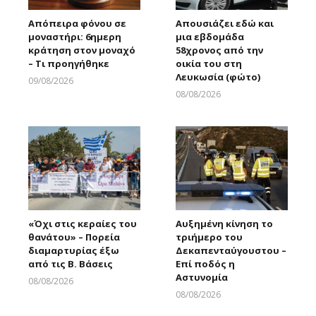
Απόπειρα φόνου σε
Απουσιάζει εδώ και
μοναστήρι: 6ημερη
μια εβδομάδα
κράτηση στον μοναχό
58χρονος από την
– Τι προηγήθηκε
οικία του στη
Λευκωσία (φώτο)
09/08/2026
Larnakaonline
08/08/2026
Larnakaonline
«Όχι στις κεραίες του
Αυξημένη κίνηση το
θανάτου» – Πορεία
τριήμερο του
διαμαρτυρίας έξω
Δεκαπενταύγουστου –
από τις Β. Βάσεις
Επί ποδός η
Αστυνομία
08/08/2026
Larnakaonline
08/08/2026
Larnakaonline