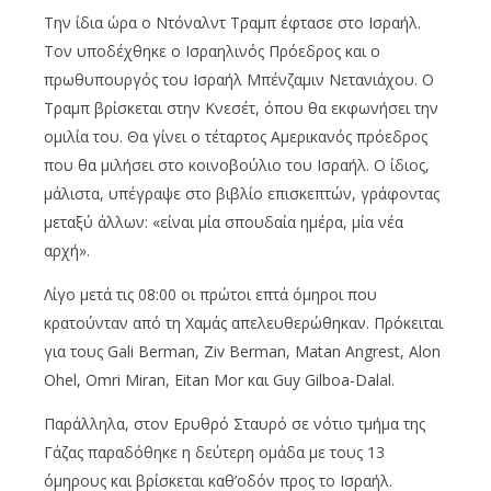
Την ίδια ώρα ο Ντόναλντ Τραμπ έφτασε στο Ισραήλ.
Τον υποδέχθηκε ο Ισραηλινός Πρόεδρος και ο
πρωθυπουργός του Ισραήλ Μπένζαμιν Νετανιάχου. Ο
Τραμπ βρίσκεται στην Κνεσέτ, όπου θα εκφωνήσει την
ομιλία του. Θα γίνει ο τέταρτος Αμερικανός πρόεδρος
που θα μιλήσει στο κοινοβούλιο του Ισραήλ. Ο ίδιος,
μάλιστα, υπέγραψε στο βιβλίο επισκεπτών, γράφοντας
μεταξύ άλλων: «είναι μία σπουδαία ημέρα, μία νέα
αρχή».
Λίγο μετά τις 08:00 οι πρώτοι επτά όμηροι που
κρατούνταν από τη Χαμάς απελευθερώθηκαν. Πρόκειται
για τους Gali Berman, Ziv Berman, Matan Angrest, Alon
Ohel, Omri Miran, Eitan Mor και Guy Gilboa-Dalal.
Παράλληλα, στον Ερυθρό Σταυρό σε νότιο τμήμα της
Γάζας παραδόθηκε η δεύτερη ομάδα με τους 13
όμηρους και βρίσκεται καθ’οδόν προς το Ισραήλ.