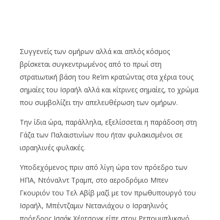
Συγγενείς των ομήρων αλλά και απλός κόσμος
βρίσκεται συγκεντρωμένος από το πρωί στη
στρατιωτική βάση του Re’im κρατώντας στα χέρια τους
σημαίες του Ισραήλ αλλά και κίτρινες σημαίες, το χρώμα
που συμβολίζει την απελευθέρωση των ομήρων.
Την ίδια ώρα, παράλληλα, εξελίσσεται η παράδοση στη
Γάζα των Παλαιστινίων που ήταν φυλακισμένοι σε
ισραηλινές φυλακές.
Υποδεχόμενος πριν από λίγη ώρα τον πρόεδρο των
ΗΠΑ, Ντόναλντ Τραμπ, στο αεροδρόμιο Μπεν
Γκουριόν του Τελ Αβίβ μαζί με τον πρωθυπουργό του
Ισραήλ, Μπέντζαμιν Νετανιάχου ο Ισραηλινός
πρόεδρος Ισαάκ Χέρτσογκ είπε στον Ρεπουμπλικανό