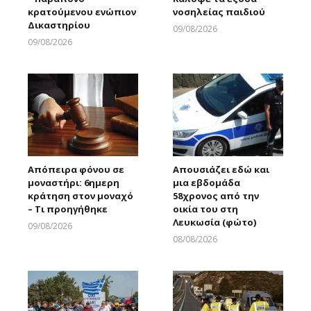
κρατούμενου ενώπιον
νοσηλείας παιδιού
Δικαστηρίου
09/08/2026
Larnakaonline
09/08/2026
Larnakaonline
Απόπειρα φόνου σε
Απουσιάζει εδώ και
μοναστήρι: 6ημερη
μια εβδομάδα
κράτηση στον μοναχό
58χρονος από την
– Τι προηγήθηκε
οικία του στη
Λευκωσία (φώτο)
09/08/2026
Larnakaonline
08/08/2026
Larnakaonline