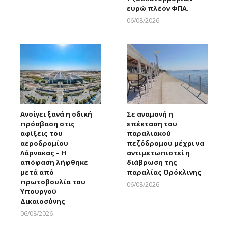
ευρώ πλέον ΦΠΑ.
06/08/2026
Larnakaonline
Ανοίγει ξανά η οδική
Σε αναμονή η
πρόσβαση στις
επέκταση του
αφίξεις του
παραλιακού
αεροδρομίου
πεζόδρομου μέχρι να
Λάρνακας – Η
αντιμετωπιστεί η
απόφαση λήφθηκε
διάβρωση της
μετά από
παραλίας Ορόκλινης
πρωτοβουλία του
06/08/2026
Υπουργού
Larnakaonline
Δικαιοσύνης
06/08/2026
Larnakaonline