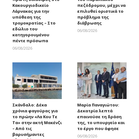
Κακουργιοδικείο
πεζόδρομου, μέχρι να
Λάρνακας για την
επιλυθεί οριστικά το
υπόθεση της
πρόβλημα της
τρομοκρατίας – Στο
διάβρωσης
εδώλιο του
06/08/2026
κατηγορουμένου
Larnakaonline
πέντε πρόσωπα
06/08/2026
Larnakaonline
Σκάνδαλο: Δέκα
Μαρία Παναγιώτου:
χρόνια φαγούρας για
Δεκατρία λεπτά
το πρώην «Λα Κου Τε
επαινούσε τη δράση
Τα» στην ακτή Μακένζι
της, το υπουργείο και
– Από τις
το έργο που άφησε
βαρυσήμαντες
06/08/2026