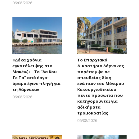
06/08/2026
Larnakaonline
«Δέκα χρόνια
Το Επαρχιακό
εγκατάλειψης στο
Δικαστήριο Λάρνακας
Μακένζι – Το “Λα Κου
παρέπεμψε σε
Τε Τα” από έργο-
απευθείας δίκη
όραμα έγινε πληγή για
ενώπιον του Μόνιμου
τη Λάρνακα»
Κακουργιοδικείου
πέντε πρόσωπα που
06/08/2026
κατηγορούνται για
Larnakaonline
αδικήματα
τρομοκρατίας
06/08/2026
Larnakaonline