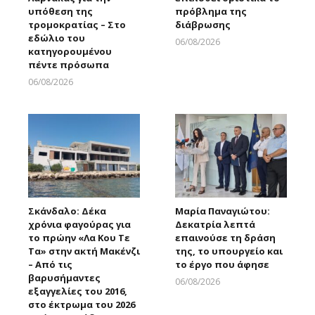
υπόθεση της
πρόβλημα της
τρομοκρατίας – Στο
διάβρωσης
εδώλιο του
06/08/2026
κατηγορουμένου
Larnakaonline
πέντε πρόσωπα
06/08/2026
Larnakaonline
Σκάνδαλο: Δέκα
Μαρία Παναγιώτου:
χρόνια φαγούρας για
Δεκατρία λεπτά
το πρώην «Λα Κου Τε
επαινούσε τη δράση
Τα» στην ακτή Μακένζι
της, το υπουργείο και
– Από τις
το έργο που άφησε
βαρυσήμαντες
06/08/2026
εξαγγελίες του 2016,
Larnakaonline
στο έκτρωμα του 2026