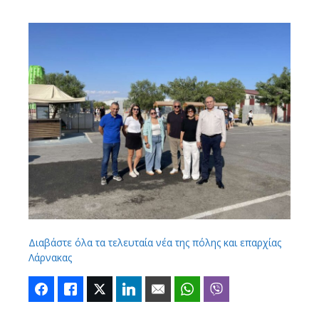
Διαβάστε όλα τα τελευταία νέα της πόλης και επαρχίας
Λάρνακας
Facebook
Like
Twitter
LinkedIn
Email
WhatsApp
Viber