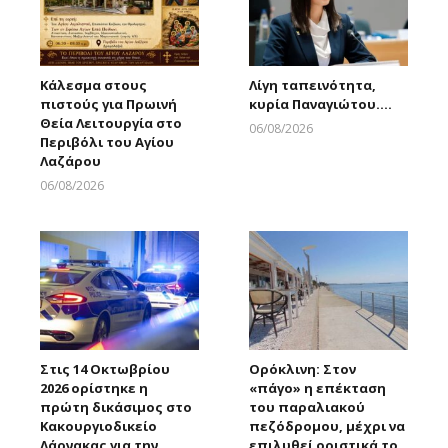
Κάλεσμα στους
Λίγη ταπεινότητα,
πιστούς για Πρωινή
κυρία Παναγιώτου….
Θεία Λειτουργία στο
06/08/2026
Περιβόλι του Αγίου
Larnakaonline
Λαζάρου
06/08/2026
Larnakaonline
Στις 14 Οκτωβρίου
Ορόκλινη: Στον
2026 ορίστηκε η
«πάγο» η επέκταση
πρώτη δικάσιμος στο
του παραλιακού
Κακουργιοδικείο
πεζόδρομου, μέχρι να
Λάρνακας για την
επιλυθεί οριστικά το