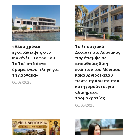
«Δέκα χρόνια
Το Επαρχιακό
εγκατάλειψης στο
Δικαστήριο Λάρνακας
Μακένζι – Το “Λα Κου
παρέπεμψε σε
Τε Τα” από έργο-
απευθείας δίκη
όραμα έγινε πληγή για
ενώπιον του Μόνιμου
τη Λάρνακα»
Κακουργιοδικείου
πέντε πρόσωπα που
06/08/2026
κατηγορούνται για
Larnakaonline
αδικήματα
τρομοκρατίας
06/08/2026
Larnakaonline