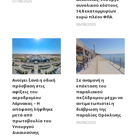
07/08/2026
συνολικού κόστους
Larnakaonline
14,8 εκατομμυρίων
ευρώ πλέον ΦΠΑ.
06/08/2026
Larnakaonline
Ανοίγει ξανά η οδική
Σε αναμονή η
πρόσβαση στις
επέκταση του
αφίξεις του
παραλιακού
αεροδρομίου
πεζόδρομου μέχρι να
Λάρνακας – Η
αντιμετωπιστεί η
απόφαση λήφθηκε
διάβρωση της
μετά από
παραλίας Ορόκλινης
πρωτοβουλία του
06/08/2026
Υπουργού
Larnakaonline
Δικαιοσύνης