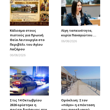
Κάλεσμα στους
Λίγη ταπεινότητα,
πιστούς για Πρωινή
κυρία Παναγιώτου….
Θεία Λειτουργία στο
06/08/2026
Περιβόλι του Αγίου
Larnakaonline
Λαζάρου
06/08/2026
Larnakaonline
Στις 14 Οκτωβρίου
Ορόκλινη: Στον
2026 ορίστηκε η
«πάγο» η επέκταση
πρώτη δικάσιμος στο
του παραλιακού