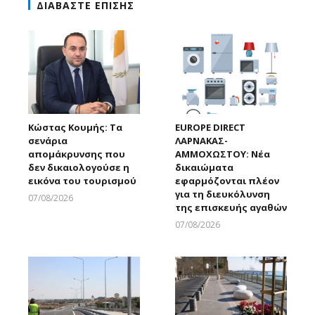
ΔΙΑΒΑΣΤΕ ΕΠΙΣΗΣ
Κώστας Κουμής: Τα
EUROPE DIRECT
σενάρια
ΛΑΡΝΑΚΑΣ-
απομάκρυνσης που
ΑΜΜΟΧΩΣΤΟΥ: Νέα
δεν δικαιολογούσε η
δικαιώματα
εικόνα του τουρισμού
εφαρμόζονται πλέον
για τη διευκόλυνση
07/08/2026
της επισκευής αγαθών
Larnakaonline
07/08/2026
Larnakaonline