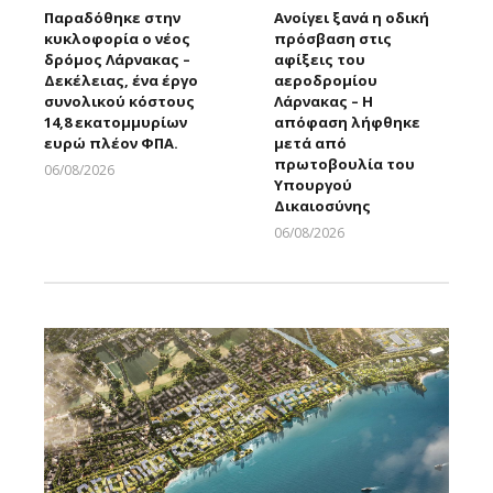
Παραδόθηκε στην
Ανοίγει ξανά η οδική
κυκλοφορία ο νέος
πρόσβαση στις
δρόμος Λάρνακας –
αφίξεις του
Δεκέλειας, ένα έργο
αεροδρομίου
συνολικού κόστους
Λάρνακας – Η
14,8 εκατομμυρίων
απόφαση λήφθηκε
ευρώ πλέον ΦΠΑ.
μετά από
πρωτοβουλία του
06/08/2026
Υπουργού
Larnakaonline
Δικαιοσύνης
06/08/2026
Larnakaonline