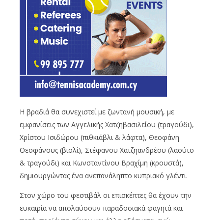
Η βραδιά θα συνεχιστεί με ζωντανή μουσική, με
εμφανίσεις των Αγγελικής Χατζηβασιλείου (τραγούδι),
Χρίστου Ισιδώρου (πιθκιάβλι & λάφτα), Θεοφάνη
Θεοφάνους (βιολί), Στέφανου Χατζηανδρέου (λαούτο
& τραγούδι) και Κωνσταντίνου Βραχίμη (κρουστά),
δημιουργώντας ένα ανεπανάληπτο κυπριακό γλέντι.
Στον χώρο του φεστιβάλ οι επισκέπτες θα έχουν την
ευκαιρία να απολαύσουν παραδοσιακά φαγητά και