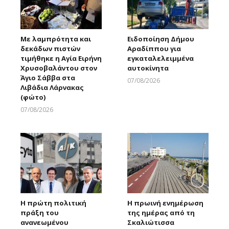
Με λαμπρότητα και
Ειδοποίηση Δήμου
δεκάδων πιστών
Αραδίππου για
τιμήθηκε η Αγία Ειρήνη
εγκαταλελειμμένα
Χρυσοβαλάντου στον
αυτοκίνητα
Άγιο Σάββα στα
07/08/2026
Λιβάδια Λάρνακας
Larnakaonline
(φώτο)
07/08/2026
Larnakaonline
Η πρώτη πολιτική
Η πρωινή ενημέρωση
πράξη του
της ημέρας από τη
ανανεωμένου
Σκαλιώτισσα