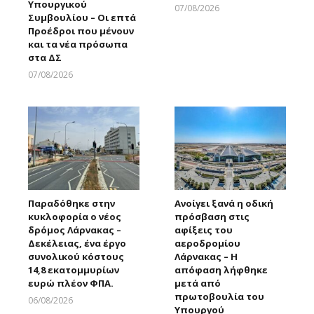
Υπουργικού
07/08/2026
Συμβουλίου – Οι επτά
Larnakaonline
Προέδροι που μένουν
και τα νέα πρόσωπα
στα ΔΣ
07/08/2026
Larnakaonline
Παραδόθηκε στην
Ανοίγει ξανά η οδική
κυκλοφορία ο νέος
πρόσβαση στις
δρόμος Λάρνακας –
αφίξεις του
Δεκέλειας, ένα έργο
αεροδρομίου
συνολικού κόστους
Λάρνακας – Η
14,8 εκατομμυρίων
απόφαση λήφθηκε
ευρώ πλέον ΦΠΑ.
μετά από
πρωτοβουλία του
06/08/2026
Υπουργού
Larnakaonline