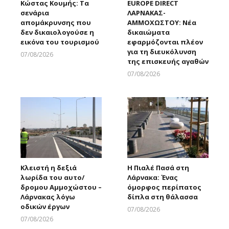
Κώστας Κουμής: Τα
EUROPE DIRECT
σενάρια
ΛΑΡΝΑΚΑΣ-
απομάκρυνσης που
ΑΜΜΟΧΩΣΤΟΥ: Νέα
δεν δικαιολογούσε η
δικαιώματα
εικόνα του τουρισμού
εφαρμόζονται πλέον
για τη διευκόλυνση
07/08/2026
της επισκευής αγαθών
Larnakaonline
07/08/2026
Larnakaonline
Κλειστή η δεξιά
Η Πιαλέ Πασά στη
λωρίδα του αυτο/
Λάρνακα: Ένας
δρομου Αμμοχώστου –
όμορφος περίπατος
Λάρνακας λόγω
δίπλα στη θάλασσα
οδικών έργων
07/08/2026
Larnakaonline
07/08/2026
Larnakaonline