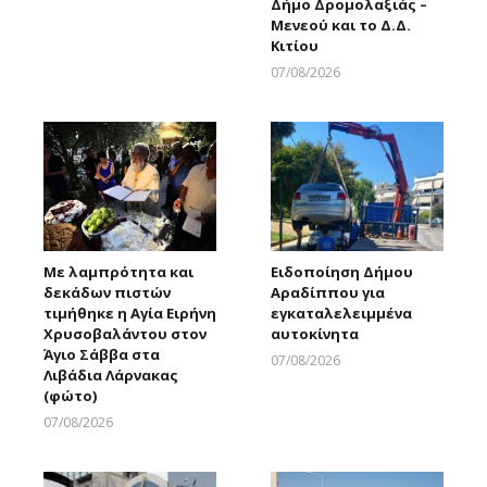
Δήμο Δρομολαξιάς –
Μενεού και το Δ.Δ.
Κιτίου
07/08/2026
Larnakaonline
Με λαμπρότητα και
Ειδοποίηση Δήμου
δεκάδων πιστών
Αραδίππου για
τιμήθηκε η Αγία Ειρήνη
εγκαταλελειμμένα
Χρυσοβαλάντου στον
αυτοκίνητα
Άγιο Σάββα στα
07/08/2026
Λιβάδια Λάρνακας
Larnakaonline
(φώτο)
07/08/2026
Larnakaonline