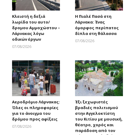
Κλειστή η δεξιά
Η Πιαλέ Πασά στη
λωρίδα του αυτο/
Λάρνακα: Ένας
δρομου Αμμοχώστου –
όμορφος περίπατος
Λάρνακας λόγω
δίπλα στη θάλασσα
οδικών έργων
07/08/2026
Larnakaonline
07/08/2026
Larnakaonline
Αεροδρόμιο Λάρνακας:
Έξι ξεχωριστές
Όλες οι πληροφορίες
βραδιές πολιτισμού
για το άνοιγμα του
στην Αγγελοκτίστη
δρόμου προς αφίξεις
του Κιτίου με μουσική,
θέατρο, χορός και
07/08/2026
παράδοση από τον
Larnakaonline