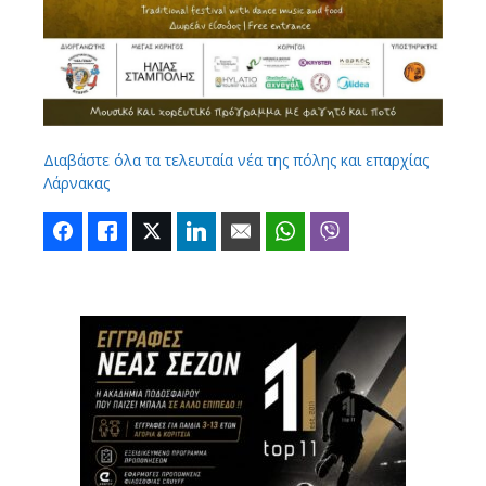
Διαβάστε όλα τα τελευταία νέα της πόλης και επαρχίας
Λάρνακας
Facebook
Like
Twitter
LinkedIn
Email
WhatsApp
Viber