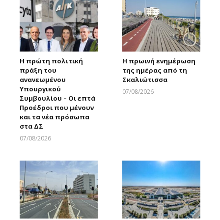
Η πρώτη πολιτική
Η πρωινή ενημέρωση
πράξη του
της ημέρας από τη
ανανεωμένου
Σκαλιώτισσα
Υπουργικού
07/08/2026
Συμβουλίου – Οι επτά
Larnakaonline
Προέδροι που μένουν
και τα νέα πρόσωπα
στα ΔΣ
07/08/2026
Larnakaonline