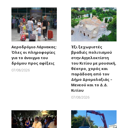
Αεροδρόμιο Λάρνακας:
Έξι ξεχωριστές
Όλες οι πληροφορίες
βραδιές πολιτισμού
για το άνοιγμα του
στην Αγγελοκτίστη
δρόμου προς αφίξεις
του Κιτίου με μουσική,
θέατρο, χορός και
07/08/2026
παράδοση από τον
Larnakaonline
Δήμο Δρομολαξιάς –
Μενεού και το Δ.Δ.
Κιτίου
07/08/2026
Larnakaonline