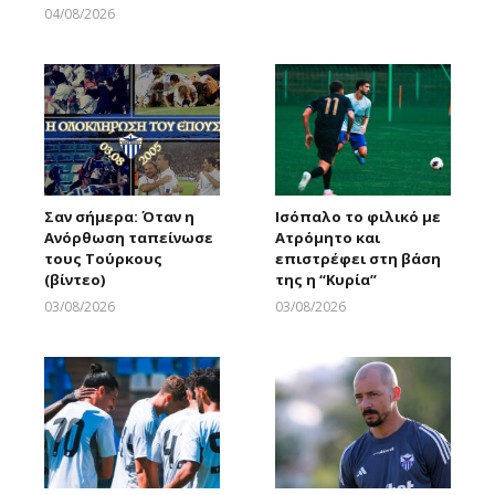
Larnakaonline
04/08/2026
Larnakaonline
Σαν σήμερα: Όταν η
Ισόπαλο το φιλικό με
Ανόρθωση ταπείνωσε
Ατρόμητο και
τους Τούρκους
επιστρέφει στη βάση
(βίντεο)
της η “Κυρία”
03/08/2026
03/08/2026
Larnakaonline
Larnakaonline