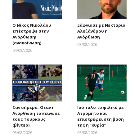
Ο Νίκος Νικολάου
Ξάφνιασε με Νεκτάριο
επέστρεψε στην
Αλεξάνδρου η
Ανόρθωση!
Ανόρθωση
(ανακοίνωση)
03/08/2026
Larnakaonline
04/08/2026
Larnakaonline
Σαν σήμερα: Όταν η
Ισόπαλο το φιλικό με
Ανόρθωση ταπείνωσε
Ατρόμητο και
τους Τούρκους
επιστρέφει στη βάση
(βίντεο)
της η “Κυρία”
03/08/2026
03/08/2026
Larnakaonline
Larnakaonline