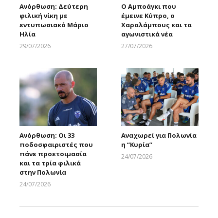
Ανόρθωση: Δεύτερη
Ο Αμποάγκι που
φιλική νίκη με
έμεινε Κύπρο, ο
εντυπωσιακό Μάριο
Χαραλάμπους και τα
Ηλία
αγωνιστικά νέα
29/07/2026
27/07/2026
Larnakaonline
Larnakaonline
Ανόρθωση: Οι 33
Αναχωρεί για Πολωνία
ποδοσφαιριστές που
η “Κυρία”
πάνε προετοιμασία
24/07/2026
και τα τρία φιλικά
Larnakaonline
στην Πολωνία
24/07/2026
Larnakaonline