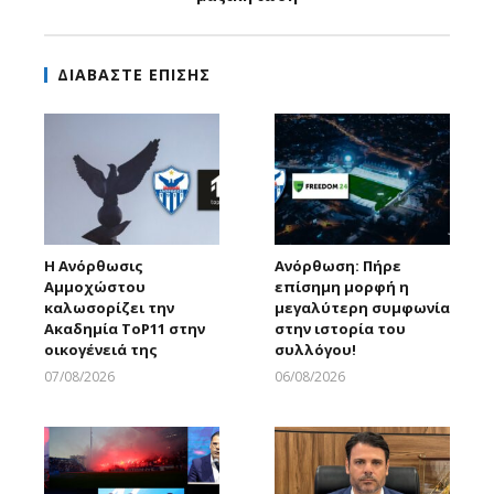
ΔΙΑΒΑΣΤΕ ΕΠΙΣΗΣ
Η Ανόρθωσις
Ανόρθωση: Πήρε
Αμμοχώστου
επίσημη μορφή η
καλωσορίζει την
μεγαλύτερη συμφωνία
Ακαδημία ToP11 στην
στην ιστορία του
οικογένειά της
συλλόγου!
07/08/2026
06/08/2026
Larnakaonline
Larnakaonline