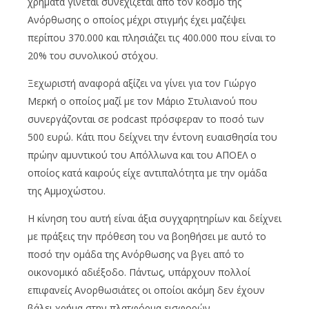
χρήματα γίνεται συνεχίζεται από τον κόσμο της
Ανόρθωσης ο οποίος μέχρι στιγμής έχει μαζέψει
περίπου 370.000 και πλησιάζει τις 400.000 που είναι το
20% του συνολικού στόχου.
Ξεχωριστή αναφορά αξίζει να γίνει για τον Γιώργο
Μερκή ο οποίος μαζί με τον Μάριο Στυλιανού που
συνεργάζονται σε podcast πρόσφεραν το ποσό των
500 ευρώ. Κάτι που δείχνει την έντονη ευαισθησία του
πρώην αμυντικού του Απόλλωνα και του ΑΠΟΕΛ ο
οποίος κατά καιρούς είχε αντιπαλότητα με την ομάδα
της Αμμοχώστου.
Η κίνηση του αυτή είναι άξια συγχαρητηρίων και δείχνει
με πράξεις την πρόθεση του να βοηθήσει με αυτό το
ποσό την ομάδα της Ανόρθωσης να βγει από το
οικονομικό αδιέξοδο. Πάντως, υπάρχουν πολλοί
επιφανείς Ανορθωσιάτες οι οποίοι ακόμη δεν έχουν
βάλει χρήμα στην πλατφόρμα εισφορών.