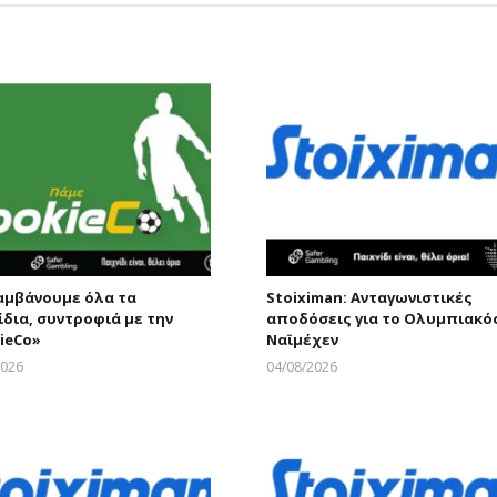
μβάνουμε όλα τα
Stoiximan: Ανταγωνιστικές
ίδια, συντροφιά με την
αποδόσεις για το Ολυμπιακός
ieCo»
Ναϊμέχεν
2026
04/08/2026
Larnakaonline
Larnakaonline