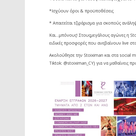
*Ισχύουν όροι & προϋποθέσεις
* Απαιτείται τζιράρισμα για σκοπούς ανάλη
Και…μπόνους! Στουςμεγάλους αγώνες η Stoi
ειδικές προσφορές που ανεβαίνουν live στο
Ακολούθησε την Stoiximan και στα social m
Tiktok: @stoiximan_CY) για να μαθαίνεις πρ