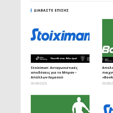
ΔΙΑΒΑΣΤΕ ΕΠΙΣΗΣ
Stoiximan: Ανταγωνιστικές
Απολα
αποδόσεις για το Μπραν –
παιχν
Απόλλων Λεμεσού
«Βοοk
05/08/2026
05/08/
Larnakaonline