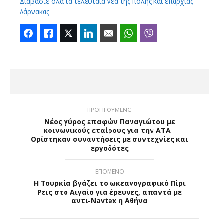
Διαβάστε όλα τα τελευταία νέα της πόλης και επαρχίας
Λάρνακας
Facebook
Like
Twitter
LinkedIn
Email
WhatsApp
Viber
ΠΡΟΗΓΟΥΜΕΝΟ
Νέος γύρος επαφών Παναγιώτου με
κοινωνικούς εταίρους για την ΑΤΑ -
Ορίστηκαν συναντήσεις με συντεχνίες και
εργοδότες
ΕΠΟΜΕΝΟ
Η Τουρκία βγάζει το ωκεανογραφικό Πίρι
Ρέις στο Αιγαίο για έρευνες, απαντά με
αντι-Navtex η Αθήνα