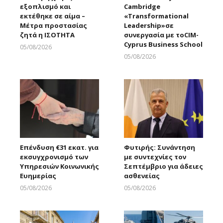
εξοπλισμό και
Cambridge
εκτέθηκε σε αίμα –
«Transformational
Μέτρα προστασίας
Leadership»σε
ζητά η ΙΣΟΤΗΤΑ
συνεργασία με τοCIM-
Cyprus Business School
05/08/2026
Larnakaonline
05/08/2026
Larnakaonline
Επένδυση €31 εκατ. για
Φυτιρής: Συνάντηση
εκσυγχρονισμό των
με συντεχνίες τον
Υπηρεσιών Κοινωνικής
Σεπτέμβριο για άδειες
Ευημερίας
ασθενείας
05/08/2026
05/08/2026
Larnakaonline
Larnakaonline