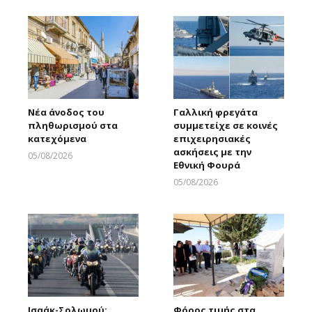
Νέα άνοδος του
Γαλλική φρεγάτα
πληθωρισμού στα
συμμετείχε σε κοινές
κατεχόμενα
επιχειρησιακές
ασκήσεις με την
05/08/2026
Εθνική Φουρά
Larnakaonline
05/08/2026
Larnakaonline
Ισαάκ-Σολωμού:
Φόρος τιμής στα