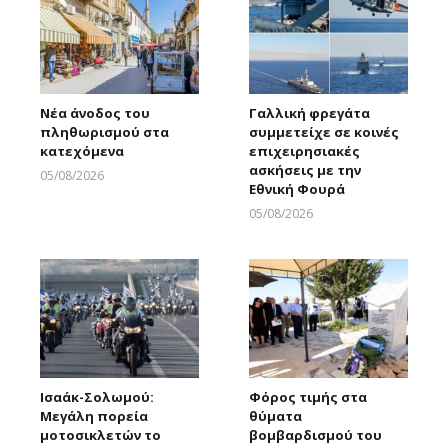
Νέα άνοδος του
Γαλλική φρεγάτα
πληθωρισμού στα
συμμετείχε σε κοινές
κατεχόμενα
επιχειρησιακές
ασκήσεις με την
05/08/2026
Εθνική Φουρά
Larnakaonline
05/08/2026
Larnakaonline
Ισαάκ-Σολωμού:
Φόρος τιμής στα
Μεγάλη πορεία
θύματα
μοτοσικλετών το
βομβαρδισμού του