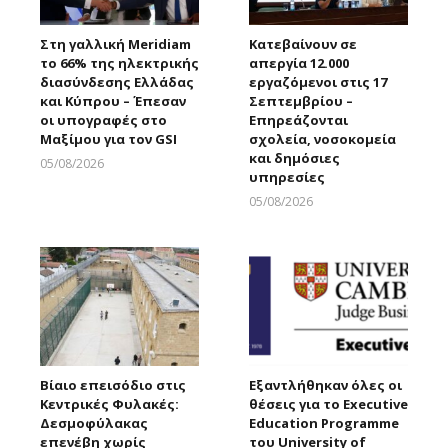
Στη γαλλική Meridiam
Κατεβαίνουν σε
το 66% της ηλεκτρικής
απεργία 12.000
διασύνδεσης Ελλάδας
εργαζόμενοι στις 17
και Κύπρου – Έπεσαν
Σεπτεμβρίου –
οι υπογραφές στο
Επηρεάζονται
Μαξίμου για τον GSI
σχολεία, νοσοκομεία
και δημόσιες
05/08/2026
υπηρεσίες
Larnakaonline
05/08/2026
Larnakaonline
Βίαιο επεισόδιο στις
Εξαντλήθηκαν όλες οι
Κεντρικές Φυλακές:
θέσεις για το Executive
Δεσμοφύλακας
Education Programme
επενέβη χωρίς
του University of