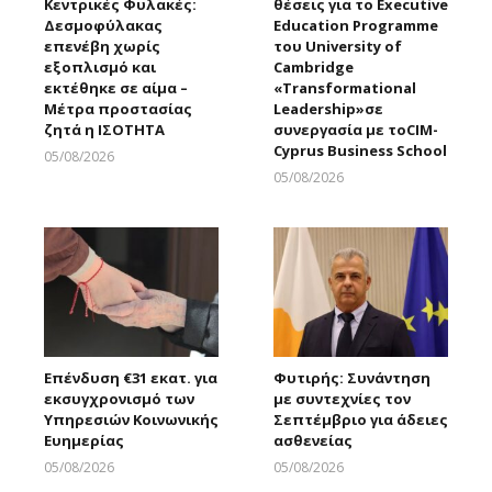
Κεντρικές Φυλακές:
θέσεις για το Executive
Δεσμοφύλακας
Education Programme
επενέβη χωρίς
του University of
εξοπλισμό και
Cambridge
εκτέθηκε σε αίμα –
«Transformational
Μέτρα προστασίας
Leadership»σε
ζητά η ΙΣΟΤΗΤΑ
συνεργασία με τοCIM-
Cyprus Business School
05/08/2026
Larnakaonline
05/08/2026
Larnakaonline
Επένδυση €31 εκατ. για
Φυτιρής: Συνάντηση
εκσυγχρονισμό των
με συντεχνίες τον
Υπηρεσιών Κοινωνικής
Σεπτέμβριο για άδειες
Ευημερίας
ασθενείας
05/08/2026
05/08/2026
Larnakaonline
Larnakaonline