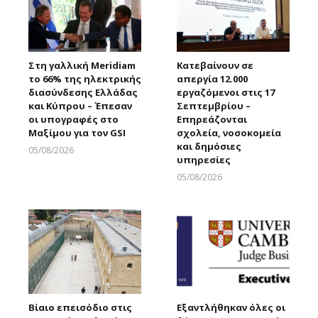
Στη γαλλική Meridiam
Κατεβαίνουν σε
το 66% της ηλεκτρικής
απεργία 12.000
διασύνδεσης Ελλάδας
εργαζόμενοι στις 17
και Κύπρου – Έπεσαν
Σεπτεμβρίου –
οι υπογραφές στο
Επηρεάζονται
Μαξίμου για τον GSI
σχολεία, νοσοκομεία
και δημόσιες
05/08/2026
υπηρεσίες
Larnakaonline
05/08/2026
Larnakaonline
Βίαιο επεισόδιο στις
Εξαντλήθηκαν όλες οι