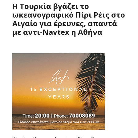
Η Τουρκία βγάζει το
ωκεανογραφικό Πίρι Ρέις στο
Αιγαίο για έρευνες, απαντά
με αντι-Navtex η Αθήνα