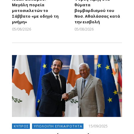
Μεγάλη πορεία
θύματα
μοτοσικλετών το
βομβαρδισμού του
Σάββατο «με οδηγό τη
Νοσ. Αθαλάσσας κατά
μνήμη»
την εισβολή
05/08/2026
05/08/2026
Larnakaonline
Larnakaonline
15/09/2025
ΚΥΠΡΟΣ
ΥΠΟΛΟΙΠΗ ΕΠΙΚΑΙΡΟΤΗΤΑ