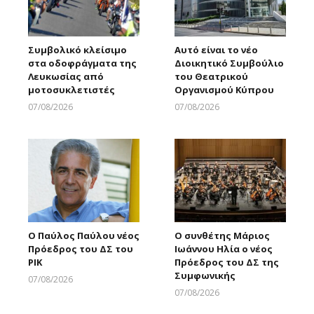
Συμβολικό κλείσιμο
Αυτό είναι το νέο
στα οδοφράγματα της
Διοικητικό Συμβούλιο
Λευκωσίας από
του Θεατρικού
μοτοσυκλετιστές
Οργανισμού Κύπρου
07/08/2026
07/08/2026
Larnakaonline
Larnakaonline
Ο Παύλος Παύλου νέος
Ο συνθέτης Μάριος
Πρόεδρος του ΔΣ του
Ιωάννου Ηλία ο νέος
ΡΙΚ
Πρόεδρος του ΔΣ της
Συμφωνικής
07/08/2026
Larnakaonline
07/08/2026
Larnakaonline