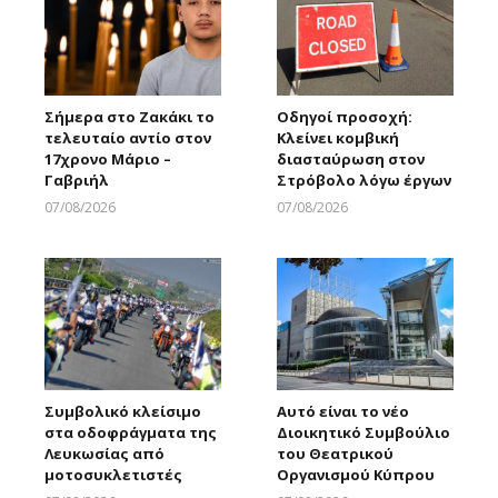
Σήμερα στο Ζακάκι το
Οδηγοί προσοχή:
τελευταίο αντίο στον
Κλείνει κομβική
17χρονο Μάριο –
διασταύρωση στον
Γαβριήλ
Στρόβολο λόγω έργων
07/08/2026
07/08/2026
Larnakaonline
Larnakaonline
Συμβολικό κλείσιμο
Αυτό είναι το νέο
στα οδοφράγματα της
Διοικητικό Συμβούλιο
Λευκωσίας από
του Θεατρικού
μοτοσυκλετιστές
Οργανισμού Κύπρου