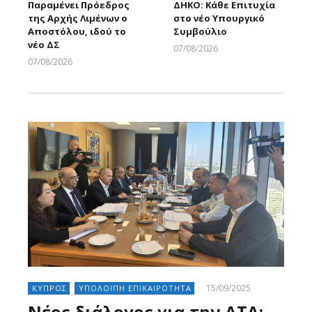
Παραμένει Πρόεδρος
ΔΗΚΟ: Κάθε Επιτυχία
της Αρχής Λιμένων ο
στο νέο Υπουργικό
Αποστόλου, ιδού το
Συμβούλιο
νέο ΔΣ
07/08/2026
Larnakaonline
07/08/2026
Larnakaonline
15/09/2025
ΚΥΠΡΟΣ
ΥΠΟΛΟΙΠΗ ΕΠΙΚΑΙΡΟΤΗΤΑ
Νέος διάλογος για την ΑΤΑ: