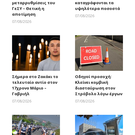
μεταρρυθμίσεις του
καταγράφονται τα
ΓεΣΥ – Θετική η
υψηλότερα ποσοστά
αποτίμηση
07/08/2026
Larnakaonline
07/08/2026
Larnakaonline
Σήμερα στο Ζακάκι το
Οδηγοί προσοχή:
τελευταίο αντίο στον
Κλείνει κομβική
17χρονο Μάριο –
διασταύρωση στον
Γαβριήλ
Στρόβολο λόγω έργων
07/08/2026
07/08/2026
Larnakaonline
Larnakaonline