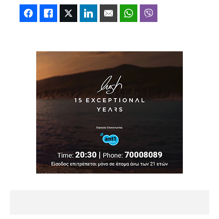
Facebook
Like
Twitter
LinkedIn
Email
WhatsApp
Viber