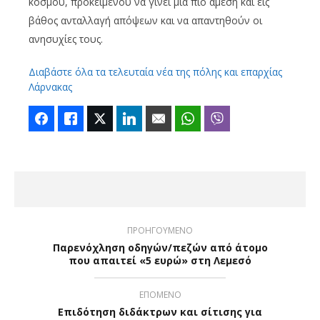
κόσμου, προκειμένου να γίνει μία πιο άμεση και εις
βάθος ανταλλαγή απόψεων και να απαντηθούν οι
ανησυχίες τους.
Διαβάστε όλα τα τελευταία νέα της πόλης και επαρχίας
Λάρνακας
Facebook
Like
Twitter
LinkedIn
Email
WhatsApp
Viber
ΠΡΟΗΓΟΥΜΕΝΟ
Παρενόχληση οδηγών/πεζών από άτομο
που απαιτεί «5 ευρώ» στη Λεμεσό
ΕΠΟΜΕΝΟ
Επιδότηση διδάκτρων και σίτισης για