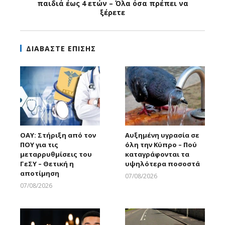
παιδιά έως 4 ετών – Όλα όσα πρέπει να
ξέρετε
ΔΙΑΒΑΣΤΕ ΕΠΙΣΗΣ
ΟΑΥ: Στήριξη από τον
Αυξημένη υγρασία σε
ΠΟΥ για τις
όλη την Κύπρο – Πού
μεταρρυθμίσεις του
καταγράφονται τα
ΓεΣΥ – Θετική η
υψηλότερα ποσοστά
αποτίμηση
07/08/2026
Larnakaonline
07/08/2026
Larnakaonline