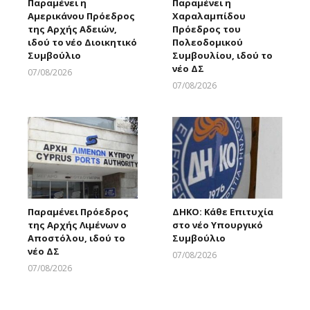
Παραμένει η
Παραμένει η
Αμερικάνου Πρόεδρος
Χαραλαμπίδου
της Αρχής Αδειών,
Πρόεδρος του
ιδού το νέο Διοικητικό
Πολεοδομικού
Συμβούλιο
Συμβουλίου, ιδού το
νέο ΔΣ
07/08/2026
Larnakaonline
07/08/2026
Larnakaonline
Παραμένει Πρόεδρος
ΔΗΚΟ: Κάθε Επιτυχία
της Αρχής Λιμένων ο
στο νέο Υπουργικό
Αποστόλου, ιδού το
Συμβούλιο
νέο ΔΣ
07/08/2026
Larnakaonline
07/08/2026
Larnakaonline