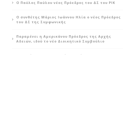
Ο Παύλος Παύλου νέος Πρόεδρος του ΔΣ του ΡΙΚ
Ο συνθέτης Μάριος Ιωάννου Ηλία ο νέος Πρόεδρος
του ΔΣ της Συμφωνικής
Παραμένει η Αμερικάνου Πρόεδρος της Αρχής
Αδειών, ιδού το νέο Διοικητικό Συμβούλιο
Παραμένει η Χαραλαμπίδου Πρόεδρος του
Πολεοδομικού Συμβουλίου, ιδού το νέο ΔΣ
INSTAGRAM
Error: 400: Bad Request