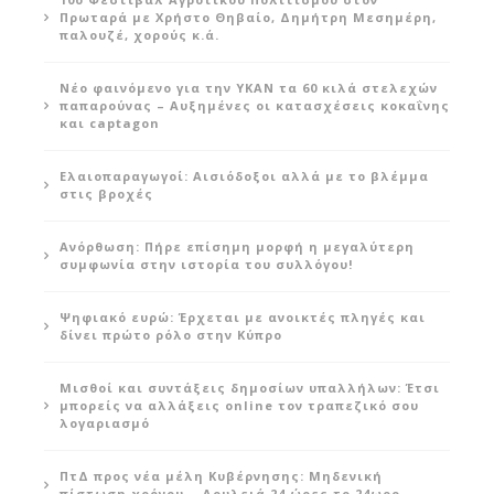
Πρωταρά με Χρήστο Θηβαίο, Δημήτρη Μεσημέρη,
παλουζέ, χορούς κ.ά.
Νέο φαινόμενο για την ΥΚΑΝ τα 60 κιλά στελεχών
παπαρούνας – Αυξημένες οι κατασχέσεις κοκαΐνης
και captagon
Ελαιοπαραγωγοί: Αισιόδοξοι αλλά με το βλέμμα
στις βροχές
Ανόρθωση: Πήρε επίσημη μορφή η μεγαλύτερη
συμφωνία στην ιστορία του συλλόγου!
Ψηφιακό ευρώ: Έρχεται με ανοικτές πληγές και
δίνει πρώτο ρόλο στην Κύπρο
Μισθοί και συντάξεις δημοσίων υπαλλήλων: Έτσι
μπορείς να αλλάξεις online τον τραπεζικό σου
λογαριασμό
ΠτΔ προς νέα μέλη Κυβέρνησης: Μηδενική
πίστωση χρόνου – Δουλειά 24 ώρες το 24ωρο