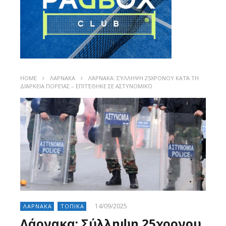
HOME
ΛΑΡΝΑΚΑ
ΛΆΡΝΑΚΑ: ΣΎΛΛΗΨΗ 25ΧΡΟΝΟΥ ΚΑΤΆ ΤΗ
ΔΙΆΡΚΕΙΑ ΠΟΡΕΊΑΣ – ΕΠΙΤΈΘΗΚΕ ΣΕ ΑΣΤΥΝΟΜΙΚΌ
14/09/2025
ΛΑΡΝΑΚΑ
ΤΟΠΙΚΑ
Λάρνακα: Σύλληψη 25χρονου