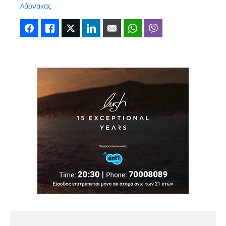
Λάρνακας
Facebook
Like
Twitter
LinkedIn
Email
WhatsApp
Viber