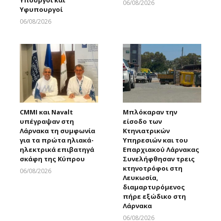
06/08/2026
Υφυπουργοί
Larnakaonline
06/08/2026
Larnakaonline
CMMI και Navalt
Μπλόκαραν την
υπέγραψαν στη
είσοδο των
Λάρνακα τη συμφωνία
Κτηνιατρικών
για τα πρώτα ηλιακά-
Υπηρεσιών και του
ηλεκτρικά επιβατηγά
Επαρχιακού Λάρνακας
σκάφη της Κύπρου
Συνελήφθησαν τρεις
κτηνοτρόφοι στη
06/08/2026
Λευκωσία,
Larnakaonline
διαμαρτυρόμενος
πήρε εξώδικο στη
Λάρνακα
06/08/2026