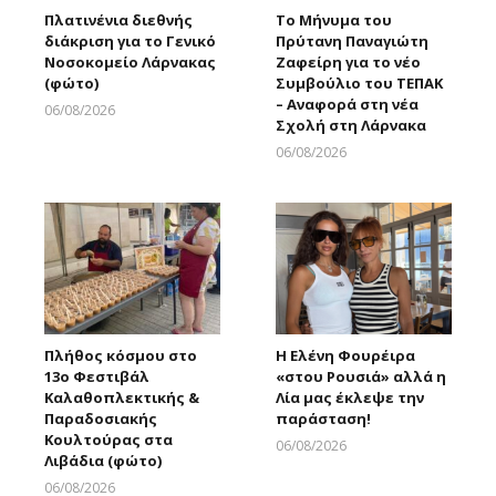
Πλατινένια διεθνής
Το Μήνυμα του
διάκριση για το Γενικό
Πρύτανη Παναγιώτη
Νοσοκομείο Λάρνακας
Ζαφείρη για το νέο
(φώτο)
Συμβούλιο του ΤΕΠΑΚ
– Αναφορά στη νέα
06/08/2026
Σχολή στη Λάρνακα
Larnakaonline
06/08/2026
Larnakaonline
Πλήθος κόσμου στο
Η Ελένη Φουρέιρα
13ο Φεστιβάλ
«στου Ρουσιά» αλλά η
Καλαθοπλεκτικής &
Λία μας έκλεψε την
Παραδοσιακής
παράσταση!
Κουλτούρας στα
06/08/2026
Λιβάδια (φώτο)
Larnakaonline
06/08/2026