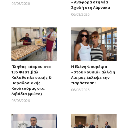
– Αναφορά στη νέα
06/08/2026
Σχολή στη Λάρνακα
Larnakaonline
06/08/2026
Larnakaonline
Πλήθος κόσμου στο
Η Ελένη Φουρέιρα
13ο Φεστιβάλ
«στου Ρουσιά» αλλά η
Καλαθοπλεκτικής &
Λία μας έκλεψε την
Παραδοσιακής
παράσταση!
Κουλτούρας στα
06/08/2026
Λιβάδια (φώτο)
Larnakaonline
06/08/2026
Larnakaonline