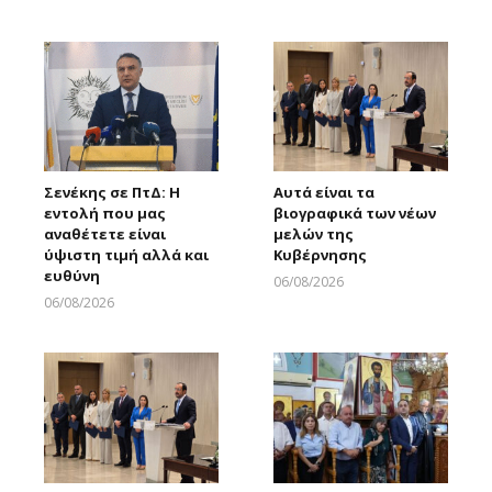
Larnakaonline
Σενέκης σε ΠτΔ: Η
Αυτά είναι τα
εντολή που μας
βιογραφικά των νέων
αναθέτετε είναι
μελών της
ύψιστη τιμή αλλά και
Κυβέρνησης
ευθύνη
06/08/2026
Larnakaonline
06/08/2026
Larnakaonline