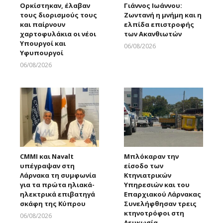
Ορκίστηκαν, έλαβαν
Γιάννος Ιωάννου:
τους διορισμούς τους
Ζωντανή η μνήμη και η
και παίρνουν
ελπίδα επιστροφής
χαρτοφυλάκια οι νέοι
των Ακανθιωτών
Υπουργοί και
06/08/2026
Υφυπουργοί
Larnakaonline
06/08/2026
Larnakaonline
CMMI και Navalt
Μπλόκαραν την
υπέγραψαν στη
είσοδο των
Λάρνακα τη συμφωνία
Κτηνιατρικών
για τα πρώτα ηλιακά-
Υπηρεσιών και του
ηλεκτρικά επιβατηγά
Επαρχιακού Λάρνακας
σκάφη της Κύπρου
Συνελήφθησαν τρεις
κτηνοτρόφοι στη
06/08/2026
Λευκωσία,