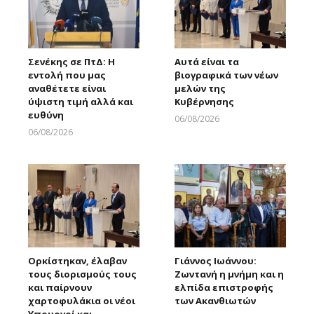
Σενέκης σε ΠτΔ: Η
Αυτά είναι τα
εντολή που μας
βιογραφικά των νέων
αναθέτετε είναι
μελών της
ύψιστη τιμή αλλά και
Κυβέρνησης
ευθύνη
06/08/2026
Larnakaonline
06/08/2026
Larnakaonline
Ορκίστηκαν, έλαβαν
Γιάννος Ιωάννου:
τους διορισμούς τους
Ζωντανή η μνήμη και η
και παίρνουν
ελπίδα επιστροφής
χαρτοφυλάκια οι νέοι
των Ακανθιωτών
Υπουργοί και