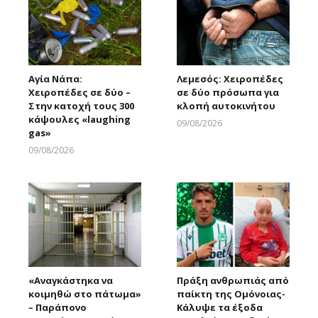
Αγία Νάπα:
Λεμεσός: Χειροπέδες
Χειροπέδες σε δύο –
σε δύο πρόσωπα για
Στην κατοχή τους 300
κλοπή αυτοκινήτου
κάψουλες «laughing
09/08/2026
gas»
Larnakaonline
09/08/2026
Larnakaonline
«Αναγκάστηκα να
Πράξη ανθρωπιάς από
κοιμηθώ στο πάτωμα»
παίκτη της Ομόνοιας-
– Παράπονο
Κάλυψε τα έξοδα