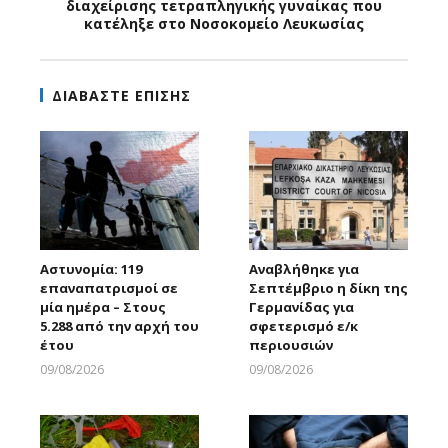
διαχείρισης τετραπληγικής γυναίκας που
κατέληξε στο Νοσοκομείο Λευκωσίας
ΔΙΑΒΑΣΤΕ ΕΠΙΣΗΣ
Αστυνομία: 119
Αναβλήθηκε για
επαναπατρισμοί σε
Σεπτέμβριο η δίκη της
μία ημέρα – Στους
Γερμανίδας για
5.288 από την αρχή του
σφετερισμό ε/κ
έτου
περιουσιών
09/08/2026
09/08/2026
Larnakaonline
Larnakaonline