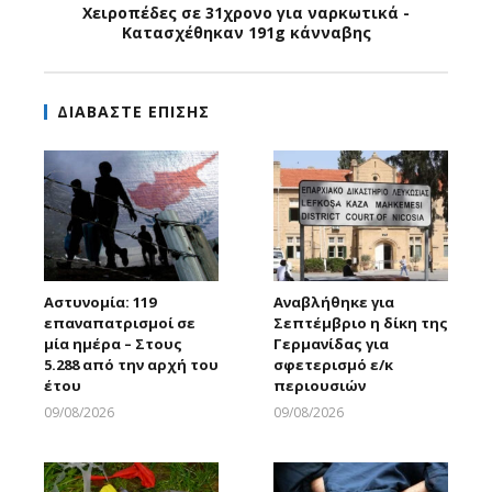
Χειροπέδες σε 31χρονο για ναρκωτικά -
Κατασχέθηκαν 191g κάνναβης
ΔΙΑΒΑΣΤΕ ΕΠΙΣΗΣ
Αστυνομία: 119
Αναβλήθηκε για
επαναπατρισμοί σε
Σεπτέμβριο η δίκη της
μία ημέρα – Στους
Γερμανίδας για
5.288 από την αρχή του
σφετερισμό ε/κ
έτου
περιουσιών
09/08/2026
09/08/2026
Larnakaonline
Larnakaonline