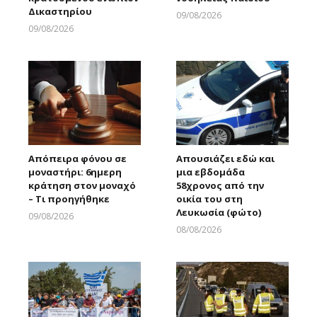
Δικαστηρίου
09/08/2026
Larnakaonline
09/08/2026
Larnakaonline
Απόπειρα φόνου σε
Απουσιάζει εδώ και
μοναστήρι: 6ημερη
μια εβδομάδα
κράτηση στον μοναχό
58χρονος από την
– Τι προηγήθηκε
οικία του στη
Λευκωσία (φώτο)
09/08/2026
Larnakaonline
08/08/2026
Larnakaonline