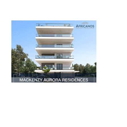
Larnakaonline