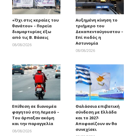
«Όχι στις κεραίες του
Αυξημένη κίνηση το
θανάτου» – Πορεία
τριήμερο του
διαμαρτυρίας έξω
Δεκαπενταύγουστου –
από τις Β. Βάσεις
Επί ποδός η
Αστυνομία
08/08/2026
Larnakaonline
08/08/2026
Larnakaonline
Επίθεση σε διανομέα
Θαλάσσια επιβατική
φαγητού στη Λεμεσό –
σύνδεση με Ελλάδα
Του άρπαξαν ακόμη
και το 2027-
και την παραγγελία
Αποφασίζουν αν θα
συνεχίσει
08/08/2026
Larnakaonline