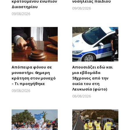
κρατούμενου ενώπιον
νοσηλείας παιδιού
Δικαστηρίου
09/08/2026
Larnakaonline
09/08/2026
Larnakaonline
Απόπειρα φόνου σε
Απουσιάζει εδώ και
μοναστήρι: 6ημερη
μια εβδομάδα
κράτηση στον μοναχό
58χρονος από την
– Τι προηγήθηκε
οικία του στη
Λευκωσία (φώτο)
09/08/2026
Larnakaonline
08/08/2026
Larnakaonline