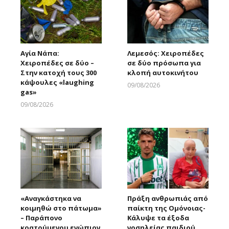
Αγία Νάπα:
Λεμεσός: Χειροπέδες
Χειροπέδες σε δύο –
σε δύο πρόσωπα για
Στην κατοχή τους 300
κλοπή αυτοκινήτου
κάψουλες «laughing
09/08/2026
gas»
Larnakaonline
09/08/2026
Larnakaonline
«Αναγκάστηκα να
Πράξη ανθρωπιάς από
κοιμηθώ στο πάτωμα»
παίκτη της Ομόνοιας-
– Παράπονο
Κάλυψε τα έξοδα
κρατούμενου ενώπιον
νοσηλείας παιδιού