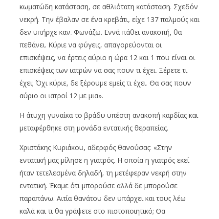
κωματώδη κατάσταση, σε αθλιότατη κατάσταση. Σχεδόν
νεκρή. Την έβαλαν σε ένα κρεβάτι, είχε 137 παλμούς και
δεν υπήρχε καν. Φωνάζω. Εννά πάθει ανακοπή, θα
πεθάνει. Κύριε να φύγεις, απαγορεύονται οι
επισκέψεις, να έρτεις αύριο η ώρα 12 και 1 που είναι οι
επισκέψεις των ιατρών να σας πουν τι έχει. Ξέρετε τι
έχει; Όχι κύριε, δε ξέρουμε εμείς τι έχει. Θα σας πουν
αύριο οι ιατροί 12 με μια».
Η άτυχη γυναίκα το βράδυ υπέστη ανακοπή καρδίας και
μεταφέρθηκε στη μονάδα εντατικής θεραπείας.
Χριστάκης Κυριάκου, αδερφός θανούσας: «Στην
εντατική μας μίλησε η γιατρός. Η οποία η γιατρός εκεί
ήταν τετελεσμένα δηλαδή, τη μετέφεραν νεκρή στην
εντατική. Έκαμε ότι μπορούσε αλλά δε μπορούσε
παραπάνω. Αιτία θανάτου δεν υπάρχει και τους λέω
καλά και τι θα γράψετε στο πιστοποιητικό; Θα