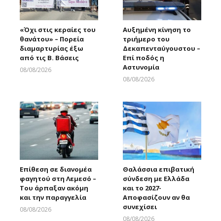
«Όχι στις κεραίες του
Αυξημένη κίνηση το
θανάτου» – Πορεία
τριήμερο του
διαμαρτυρίας έξω
Δεκαπενταύγουστου –
από τις Β. Βάσεις
Επί ποδός η
Αστυνομία
08/08/2026
Larnakaonline
08/08/2026
Larnakaonline
Επίθεση σε διανομέα
Θαλάσσια επιβατική
φαγητού στη Λεμεσό –
σύνδεση με Ελλάδα
Του άρπαξαν ακόμη
και το 2027-
και την παραγγελία
Αποφασίζουν αν θα
συνεχίσει
08/08/2026
Larnakaonline
08/08/2026