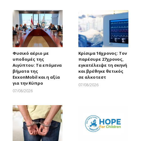
Larnakaonline
Φυσικό αέριο με
Κρίσιμα 16χρονος: Τον
υποδομές της
παρέσυρε 27χρονος,
Αιγύπτου: Τα επόμενα
εγκατέλειψε τη σκηνή
βήματα της
και βρέθηκε θετικός
ExxonMobil και η αξία
σε αλκοτεστ
για την Κύπρο
07/08/2026
Larnakaonline
07/08/2026
Larnakaonline