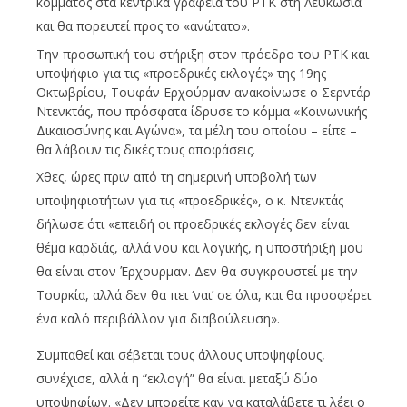
κόμματος στα κεντρικά γραφεία του ΡΤΚ στη Λευκωσία
και θα πορευτεί προς το «ανώτατο».
Την προσωπική του στήριξη στον πρόεδρο του ΡΤΚ και
υποψήφιο για τις «προεδρικές εκλογές» της 19ης
Οκτωβρίου, Τουφάν Ερχούρμαν ανακοίνωσε ο Σερντάρ
Ντενκτάς, που πρόσφατα ίδρυσε το κόμμα «Κοινωνικής
Δικαιοσύνης και Αγώνα», τα μέλη του οποίου – είπε –
θα λάβουν τις δικές τους αποφάσεις.
Χθες, ώρες πριν από τη σημερινή υποβολή των
υποψηφιοτήτων για τις «προεδρικές», ο κ. Ντενκτάς
δήλωσε ότι «επειδή οι προεδρικές εκλογές δεν είναι
θέμα καρδιάς, αλλά νου και λογικής, η υποστήριξή μου
θα είναι στον Έρχουρμαν. Δεν θα συγκρουστεί με την
Τουρκία, αλλά δεν θα πει ‘ναι’ σε όλα, και θα προσφέρει
ένα καλό περιβάλλον για διαβούλευση».
Συμπαθεί και σέβεται τους άλλους υποψηφίους,
συνέχισε, αλλά η “εκλογή” θα είναι μεταξύ δύο
υποψηφίων. «Δεν μπορείτε καν να καταλάβετε τι λέει ο