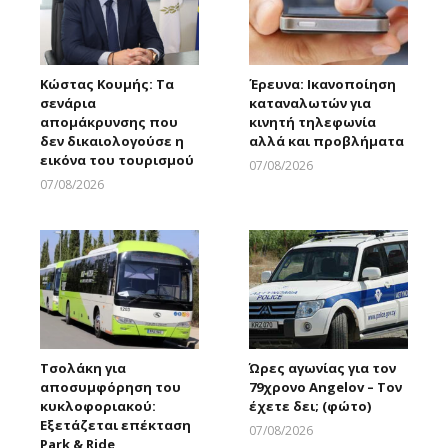
Κώστας Κουμής: Τα
Έρευνα: Ικανοποίηση
σενάρια
καταναλωτών για
απομάκρυνσης που
κινητή τηλεφωνία
δεν δικαιολογούσε η
αλλά και προβλήματα
εικόνα του τουρισμού
07/08/2026
Larnakaonline
07/08/2026
Larnakaonline
Τσολάκη για
Ώρες αγωνίας για τον
αποσυμφόρηση του
79χρονο Angelov – Τον
κυκλοφοριακού:
έχετε δει; (φώτο)
Εξετάζεται επέκταση
07/08/2026
Park & Ride
Larnakaonline