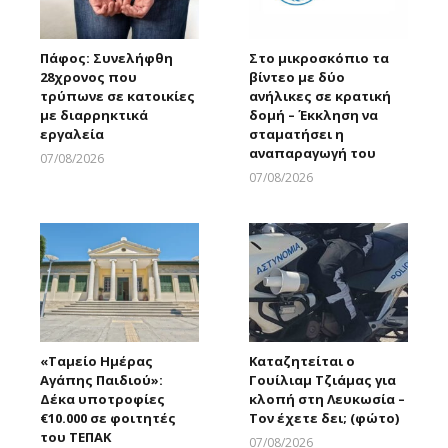
Πάφος: Συνελήφθη
Στο μικροσκόπιο τα
28χρονος που
βίντεο με δύο
τρύπωνε σε κατοικίες
ανήλικες σε κρατική
με διαρρηκτικά
δομή – Έκκληση να
εργαλεία
σταματήσει η
αναπαραγωγή του
07/08/2026
Larnakaonline
07/08/2026
Larnakaonline
«Ταμείο Ημέρας
Καταζητείται ο
Αγάπης Παιδιού»:
Γουίλιαμ Τζιάμας για
Δέκα υποτροφίες
κλοπή στη Λευκωσία –
€10.000 σε φοιτητές
Τον έχετε δει; (φώτο)
του ΤΕΠΑΚ
07/08/2026