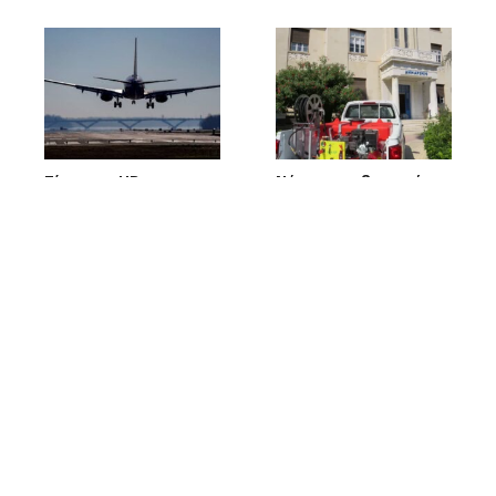
Πίσω στο ΗΒ για την
Νέο πυροσβεστικό
κηδεία του γιου του ο
όχημα για τα
37χρονος: «Είναι σε
Κρασοχώρια της
άσχημη κατάσταση»
Λεμεσού –
Χρηματοδοτούμενο
07/08/2026
από εισφορές
Larnakaonline
πολιτών
07/08/2026
Larnakaonline