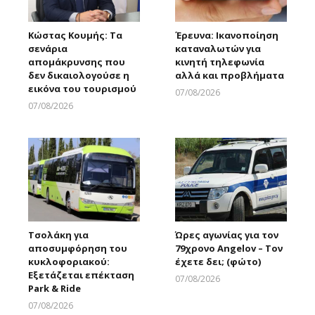
Κώστας Κουμής: Τα
Έρευνα: Ικανοποίηση
σενάρια
καταναλωτών για
απομάκρυνσης που
κινητή τηλεφωνία
δεν δικαιολογούσε η
αλλά και προβλήματα
εικόνα του τουρισμού
07/08/2026
Larnakaonline
07/08/2026
Larnakaonline
Τσολάκη για
Ώρες αγωνίας για τον
αποσυμφόρηση του
79χρονο Angelov – Τον
κυκλοφοριακού:
έχετε δει; (φώτο)
Εξετάζεται επέκταση
07/08/2026
Park & Ride
Larnakaonline
07/08/2026