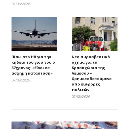
Larnakaonline
07/08/2026
Larnakaonline
Πίσω στο ΗΒ για την
Νέο πυροσβεστικό
κηδεία του γιου του ο
όχημα για τα
37χρονος: «Είναι σε
Κρασοχώρια της
άσχημη κατάσταση»
Λεμεσού –
Χρηματοδοτούμενο
07/08/2026
από εισφορές
Larnakaonline
πολιτών
07/08/2026
Larnakaonline