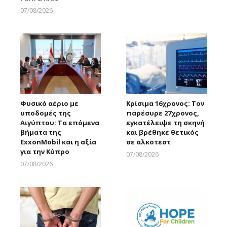
07/08/2026
Larnakaonline
Φυσικό αέριο με
Κρίσιμα 16χρονος: Τον
υποδομές της
παρέσυρε 27χρονος,
Αιγύπτου: Τα επόμενα
εγκατέλειψε τη σκηνή
βήματα της
και βρέθηκε θετικός
ExxonMobil και η αξία
σε αλκοτεστ
για την Κύπρο
07/08/2026
Larnakaonline
07/08/2026
Larnakaonline