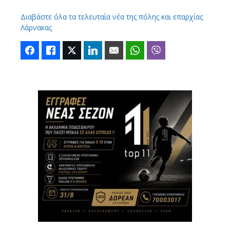
Διαβάστε όλα τα τελευταία νέα της πόλης και επαρχίας
Λάρνακας
Facebook
Like
Twitter
LinkedIn
Email
WhatsApp
Viber