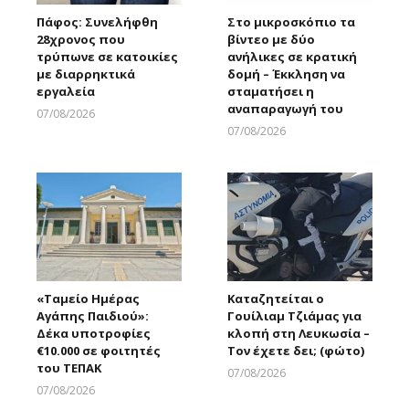
Πάφος: Συνελήφθη
Στο μικροσκόπιο τα
28χρονος που
βίντεο με δύο
τρύπωνε σε κατοικίες
ανήλικες σε κρατική
με διαρρηκτικά
δομή – Έκκληση να
εργαλεία
σταματήσει η
αναπαραγωγή του
07/08/2026
Larnakaonline
07/08/2026
Larnakaonline
«Ταμείο Ημέρας
Καταζητείται ο
Αγάπης Παιδιού»:
Γουίλιαμ Τζιάμας για
Δέκα υποτροφίες
κλοπή στη Λευκωσία –
€10.000 σε φοιτητές
Τον έχετε δει; (φώτο)
του ΤΕΠΑΚ
07/08/2026
Larnakaonline
07/08/2026
Larnakaonline