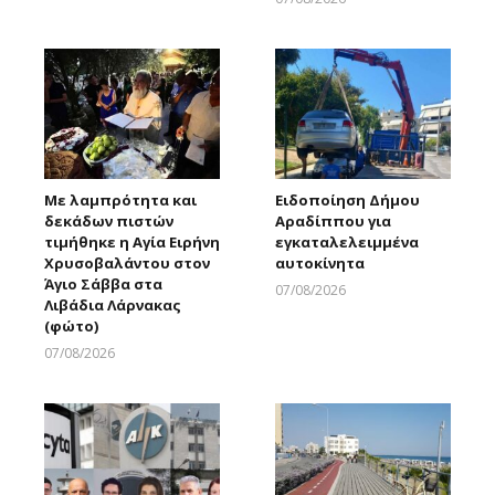
Larnakaonline
Με λαμπρότητα και
Ειδοποίηση Δήμου
δεκάδων πιστών
Αραδίππου για
τιμήθηκε η Αγία Ειρήνη
εγκαταλελειμμένα
Χρυσοβαλάντου στον
αυτοκίνητα
Άγιο Σάββα στα
07/08/2026
Λιβάδια Λάρνακας
Larnakaonline
(φώτο)
07/08/2026
Larnakaonline