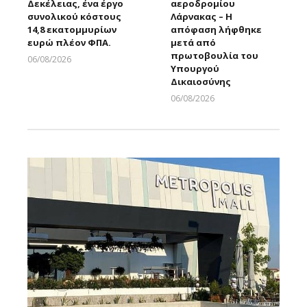
Δεκέλειας, ένα έργο
αεροδρομίου
συνολικού κόστους
Λάρνακας – Η
14,8 εκατομμυρίων
απόφαση λήφθηκε
ευρώ πλέον ΦΠΑ.
μετά από
πρωτοβουλία του
06/08/2026
Υπουργού
Larnakaonline
Δικαιοσύνης
06/08/2026
Larnakaonline