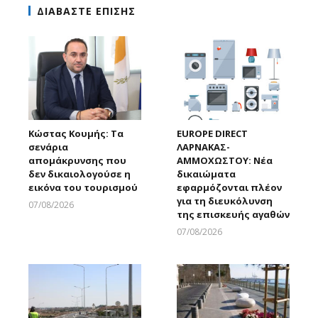
ΔΙΑΒΑΣΤΕ ΕΠΙΣΗΣ
Κώστας Κουμής: Τα
EUROPE DIRECT
σενάρια
ΛΑΡΝΑΚΑΣ-
απομάκρυνσης που
ΑΜΜΟΧΩΣΤΟΥ: Νέα
δεν δικαιολογούσε η
δικαιώματα
εικόνα του τουρισμού
εφαρμόζονται πλέον
για τη διευκόλυνση
07/08/2026
της επισκευής αγαθών
Larnakaonline
07/08/2026
Larnakaonline