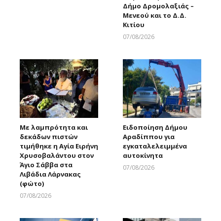
Δήμο Δρομολαξιάς –
Μενεού και το Δ.Δ.
Κιτίου
07/08/2026
Larnakaonline
Με λαμπρότητα και
Ειδοποίηση Δήμου
δεκάδων πιστών
Αραδίππου για
τιμήθηκε η Αγία Ειρήνη
εγκαταλελειμμένα
Χρυσοβαλάντου στον
αυτοκίνητα
Άγιο Σάββα στα
07/08/2026
Λιβάδια Λάρνακας
Larnakaonline
(φώτο)
07/08/2026
Larnakaonline