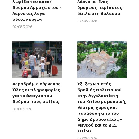
λωρίδα του αυτο/
Λάρνακα: Ένας
δρομου Αμμοχώστου –
όμορφος περίπατος
Λάρνακας λόγω
δίπλα στη θάλασσα
οδικών έργων
07/08/2026
Larnakaonline
07/08/2026
Larnakaonline
Αεροδρόμιο Λάρνακας:
Έξι ξεχωριστές
Όλες οι πληροφορίες
βραδιές πολιτισμού
για το άνοιγμα του
στην Αγγελοκτίστη
δρόμου προς αφίξεις
του Κιτίου με μουσική,
θέατρο, χορός και
07/08/2026
παράδοση από τον
Larnakaonline
Δήμο Δρομολαξιάς –
Μενεού και το Δ.Δ.
Κιτίου
07/08/2026