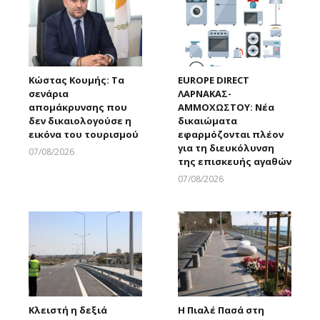
Κώστας Κουμής: Τα
EUROPE DIRECT
σενάρια
ΛΑΡΝΑΚΑΣ-
απομάκρυνσης που
ΑΜΜΟΧΩΣΤΟΥ: Νέα
δεν δικαιολογούσε η
δικαιώματα
εικόνα του τουρισμού
εφαρμόζονται πλέον
για τη διευκόλυνση
07/08/2026
της επισκευής αγαθών
Larnakaonline
07/08/2026
Larnakaonline
Κλειστή η δεξιά
Η Πιαλέ Πασά στη