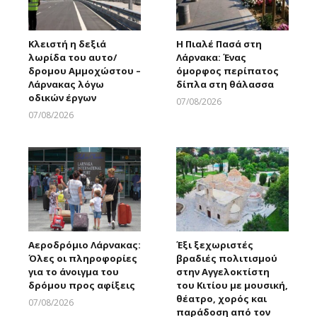
Κλειστή η δεξιά
Η Πιαλέ Πασά στη
λωρίδα του αυτο/
Λάρνακα: Ένας
δρομου Αμμοχώστου –
όμορφος περίπατος
Λάρνακας λόγω
δίπλα στη θάλασσα
οδικών έργων
07/08/2026
Larnakaonline
07/08/2026
Larnakaonline
Αεροδρόμιο Λάρνακας:
Έξι ξεχωριστές
Όλες οι πληροφορίες
βραδιές πολιτισμού
για το άνοιγμα του
στην Αγγελοκτίστη
δρόμου προς αφίξεις
του Κιτίου με μουσική,
θέατρο, χορός και
07/08/2026
παράδοση από τον
Larnakaonline