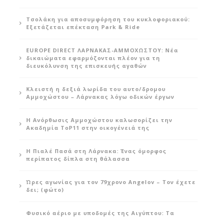
Τσολάκη για αποσυμφόρηση του κυκλοφοριακού:
Εξετάζεται επέκταση Park & Ride
EUROPE DIRECT ΛΑΡΝΑΚΑΣ-ΑΜΜΟΧΩΣΤΟΥ: Νέα
δικαιώματα εφαρμόζονται πλέον για τη
διευκόλυνση της επισκευής αγαθών
Κλειστή η δεξιά λωρίδα του αυτο/δρομου
Αμμοχώστου – Λάρνακας λόγω οδικών έργων
Η Ανόρθωσις Αμμοχώστου καλωσορίζει την
Ακαδημία ToP11 στην οικογένειά της
Η Πιαλέ Πασά στη Λάρνακα: Ένας όμορφος
περίπατος δίπλα στη θάλασσα
Ώρες αγωνίας για τον 79χρονο Angelov – Τον έχετε
δει; (φώτο)
Φυσικό αέριο με υποδομές της Αιγύπτου: Τα