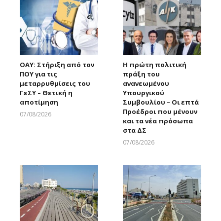
ΟΑΥ: Στήριξη από τον
Η πρώτη πολιτική
ΠΟΥ για τις
πράξη του
μεταρρυθμίσεις του
ανανεωμένου
ΓεΣΥ – Θετική η
Υπουργικού
αποτίμηση
Συμβουλίου – Οι επτά
Προέδροι που μένουν
07/08/2026
και τα νέα πρόσωπα
Larnakaonline
στα ΔΣ
07/08/2026
Larnakaonline