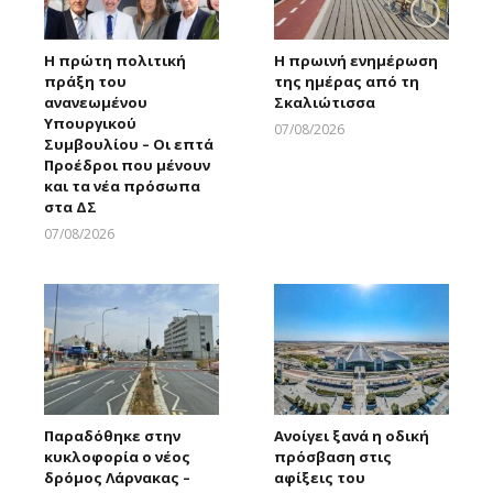
Η πρώτη πολιτική
Η πρωινή ενημέρωση
πράξη του
της ημέρας από τη
ανανεωμένου
Σκαλιώτισσα
Υπουργικού
07/08/2026
Συμβουλίου – Οι επτά
Larnakaonline
Προέδροι που μένουν
και τα νέα πρόσωπα
στα ΔΣ
07/08/2026
Larnakaonline
Παραδόθηκε στην
Ανοίγει ξανά η οδική
κυκλοφορία ο νέος
πρόσβαση στις
δρόμος Λάρνακας –
αφίξεις του