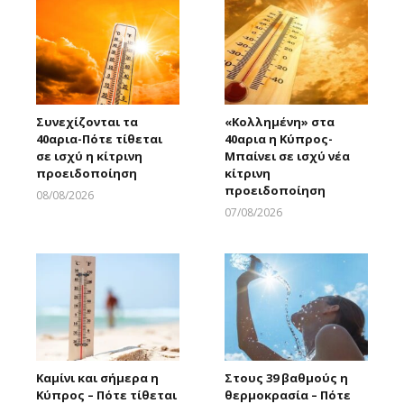
Συνεχίζονται τα
«Κολλημένη» στα
40αρια-Πότε τίθεται
40αρια η Κύπρος-
σε ισχύ η κίτρινη
Μπαίνει σε ισχύ νέα
προειδοποίηση
κίτρινη
προειδοποίηση
08/08/2026
Larnakaonline
07/08/2026
Larnakaonline
Καμίνι και σήμερα η
Στους 39 βαθμούς η
Κύπρος – Πότε τίθεται
θερμοκρασία – Πότε