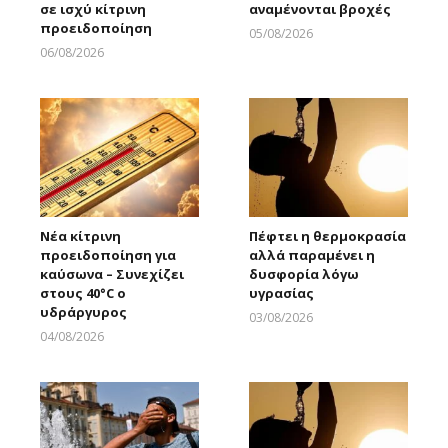
σε ισχύ κίτρινη
αναμένονται βροχές
προειδοποίηση
05/08/2026
Larnakaonline
06/08/2026
Larnakaonline
Νέα κίτρινη
Πέφτει η θερμοκρασία
προειδοποίηση για
αλλά παραμένει η
καύσωνα – Συνεχίζει
δυσφορία λόγω
στους 40°C ο
υγρασίας
υδράργυρος
03/08/2026
Larnakaonline
04/08/2026
Larnakaonline