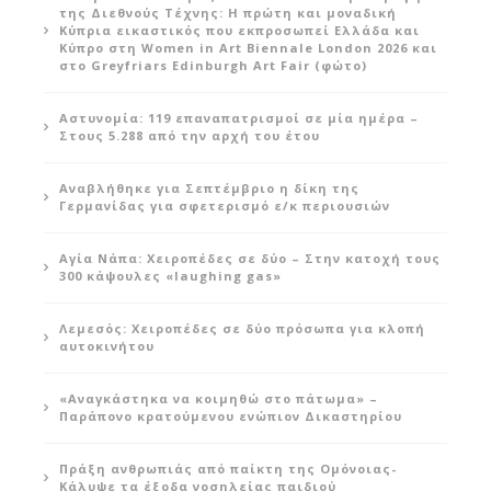
της Διεθνούς Τέχνης: Η πρώτη και μοναδική
Κύπρια εικαστικός που εκπροσωπεί Ελλάδα και
Κύπρο στη Women in Art Biennale London 2026 και
στο Greyfriars Edinburgh Art Fair (φώτο)
Αστυνομία: 119 επαναπατρισμοί σε μία ημέρα –
Στους 5.288 από την αρχή του έτου
Αναβλήθηκε για Σεπτέμβριο η δίκη της
Γερμανίδας για σφετερισμό ε/κ περιουσιών
Αγία Νάπα: Χειροπέδες σε δύο – Στην κατοχή τους
300 κάψουλες «laughing gas»
Λεμεσός: Χειροπέδες σε δύο πρόσωπα για κλοπή
αυτοκινήτου
«Αναγκάστηκα να κοιμηθώ στο πάτωμα» –
Παράπονο κρατούμενου ενώπιον Δικαστηρίου
Πράξη ανθρωπιάς από παίκτη της Ομόνοιας-
Κάλυψε τα έξοδα νοσηλείας παιδιού