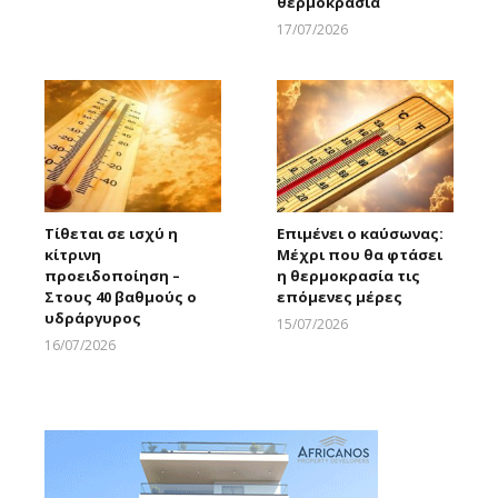
θερμοκρασία
Larnakaonline
17/07/2026
Larnakaonline
Τίθεται σε ισχύ η
Επιμένει ο καύσωνας:
κίτρινη
Μέχρι που θα φτάσει
προειδοποίηση –
η θερμοκρασία τις
Στους 40 βαθμούς ο
επόμενες μέρες
υδράργυρος
15/07/2026
Larnakaonline
16/07/2026
Larnakaonline