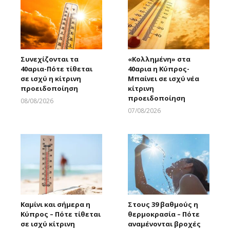
Συνεχίζονται τα
«Κολλημένη» στα
40αρια-Πότε τίθεται
40αρια η Κύπρος-
σε ισχύ η κίτρινη
Μπαίνει σε ισχύ νέα
προειδοποίηση
κίτρινη
προειδοποίηση
08/08/2026
Larnakaonline
07/08/2026
Larnakaonline
Καμίνι και σήμερα η
Στους 39 βαθμούς η
Κύπρος – Πότε τίθεται
θερμοκρασία – Πότε
σε ισχύ κίτρινη
αναμένονται βροχές