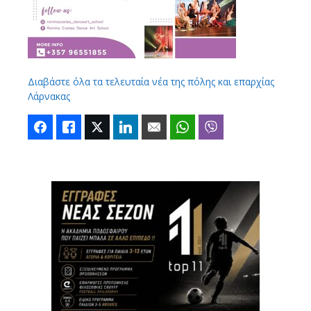
Διαβάστε όλα τα τελευταία νέα της πόλης και επαρχίας
Λάρνακας
Facebook
Like
Twitter
LinkedIn
Email
WhatsApp
Viber