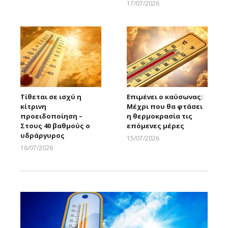
17/07/2026
Larnakaonline
Τίθεται σε ισχύ η
Επιμένει ο καύσωνας:
κίτρινη
Μέχρι που θα φτάσει
προειδοποίηση –
η θερμοκρασία τις
Στους 40 βαθμούς ο
επόμενες μέρες
υδράργυρος
15/07/2026
Larnakaonline
16/07/2026
Larnakaonline