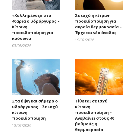
«Κολλημένος» στα
Σε ισχύ η κίτρινη
40αρια ο υδράργυρος –
προειδοποίηση για
Κίτρινη
ακραία θερμοκρασία –
προειδοποίηση για
Έρχεται νέα άνοδος
καύσωνα
19/07/2026
Larnakaonline
03/08/2026
Larnakaonline
Στα ύψη και σήμερα ο
Τίθεται σε ισχύ
υδράργυρος – Σε ισχύ
κίτρινη
κίτρινη
προειδοποίηση –
προειδοποίηση
Ανεβαίνει στους 40
βαθμούς η
18/07/2026
θερμοκρασία
Larnakaonline