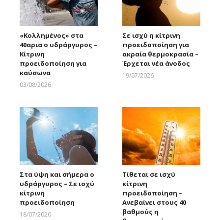
«Κολλημένος» στα
Σε ισχύ η κίτρινη
40αρια ο υδράργυρος –
προειδοποίηση για
Κίτρινη
ακραία θερμοκρασία –
προειδοποίηση για
Έρχεται νέα άνοδος
καύσωνα
19/07/2026
Larnakaonline
03/08/2026
Larnakaonline
Στα ύψη και σήμερα ο
Τίθεται σε ισχύ
υδράργυρος – Σε ισχύ
κίτρινη
κίτρινη
προειδοποίηση –
προειδοποίηση
Ανεβαίνει στους 40
βαθμούς η
18/07/2026