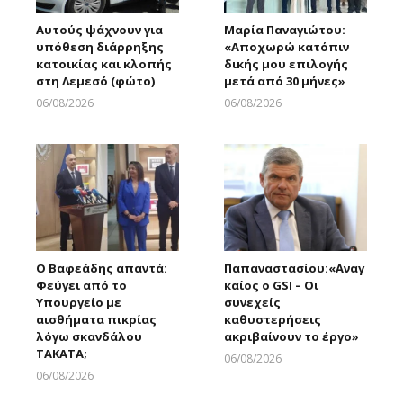
Αυτούς ψάχνουν για
Μαρία Παναγιώτου:
υπόθεση διάρρηξης
«Αποχωρώ κατόπιν
κατοικίας και κλοπής
δικής μου επιλογής
στη Λεμεσό (φώτο)
μετά από 30 μήνες»
06/08/2026
06/08/2026
Larnakaonline
Larnakaonline
Ο Βαφεάδης απαντά:
Παπαναστασίου:«Αναγ
Φεύγει από το
καίος ο GSI – Οι
Υπουργείο με
συνεχείς
αισθήματα πικρίας
καθυστερήσεις
λόγω σκανδάλου
ακριβαίνουν το έργο»
ΤΑΚΑΤΑ;
06/08/2026
Larnakaonline
06/08/2026
Larnakaonline