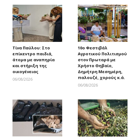
Τίνα Παύλου: Στο
10ο Φεστιβάλ
επίκεντρο παιδιά,
Αγροτικού Πολιτισμού
άτομα με αναπηρία
στον Πρωταρά με
και στήριξη της
Χρήστο Θηβαίο,
οικογένειας
Δημήτρη Μεσημέρη,
παλουζέ, χορούς κ.ά.
06/08/2026
Larnakaonline
06/08/2026
Larnakaonline