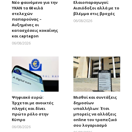
Νέο φαινόμενο για την
Ελαιοπαραγωγοί:
ΥΚΑΝ τα 60 κιλά
Αισιόδοξοι αλλά με το
στελεχών
βλέμμα στις βροχές
παπαρούνας –
06/08/2026
Αυξημένες οι
Larnakaonline
κατασχέσεις κοκαΐνης
και captagon
06/08/2026
Larnakaonline
Ψηφιακό ευρώ:
Μισθοί και συντάξεις
Έρχεται με ανοικτές
δημοσίων
πληγές και δίνει
υπαλλήλων: Έτσι
πρώτο ρόλο στην
μπορείς να αλλάξεις
Κύπρο
online τον τραπεζικό
σου λογαριασμό
06/08/2026
Larnakaonline