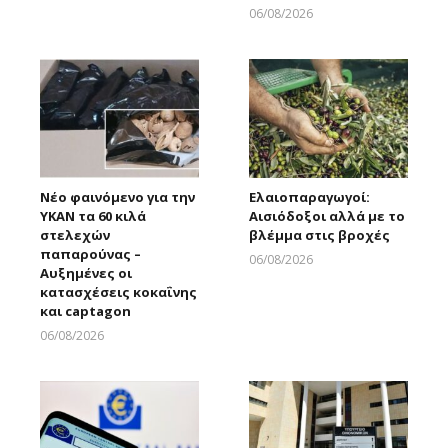
Larnakaonline
06/08/2026
Larnakaonline
Νέο φαινόμενο για την
Ελαιοπαραγωγοί:
ΥΚΑΝ τα 60 κιλά
Αισιόδοξοι αλλά με το
στελεχών
βλέμμα στις βροχές
παπαρούνας –
06/08/2026
Αυξημένες οι
Larnakaonline
κατασχέσεις κοκαΐνης
και captagon
06/08/2026
Larnakaonline