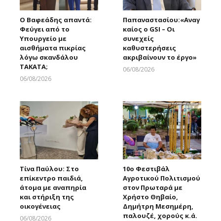
Ο Βαφεάδης απαντά:
Παπαναστασίου:«Αναγ
Φεύγει από το
καίος ο GSI – Οι
Υπουργείο με
συνεχείς
αισθήματα πικρίας
καθυστερήσεις
λόγω σκανδάλου
ακριβαίνουν το έργο»
ΤΑΚΑΤΑ;
06/08/2026
Larnakaonline
06/08/2026
Larnakaonline
Τίνα Παύλου: Στο
10ο Φεστιβάλ
επίκεντρο παιδιά,
Αγροτικού Πολιτισμού
άτομα με αναπηρία
στον Πρωταρά με
και στήριξη της
Χρήστο Θηβαίο,
οικογένειας
Δημήτρη Μεσημέρη,
παλουζέ, χορούς κ.ά.
06/08/2026