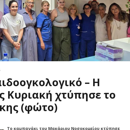
5
ιδοογκολογικό – Η
ς Κυριακή χτύπησε το
κης (φώτο)
Το καμπανάκι του Μακάριου Νοσοκομείου κτύπησε