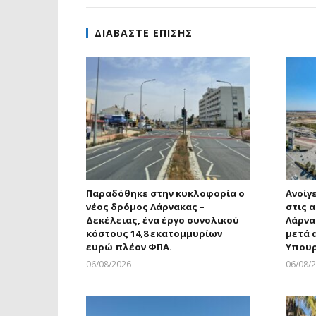
ΔΙΑΒΑΣΤΕ ΕΠΙΣΗΣ
Παραδόθηκε στην κυκλοφορία ο
Ανοίγ
νέος δρόμος Λάρνακας –
στις 
Δεκέλειας, ένα έργο συνολικού
Λάρνα
κόστους 14,8 εκατομμυρίων
μετά 
ευρώ πλέον ΦΠΑ.
Υπουρ
06/08/2026
06/08/
Larnakaonline