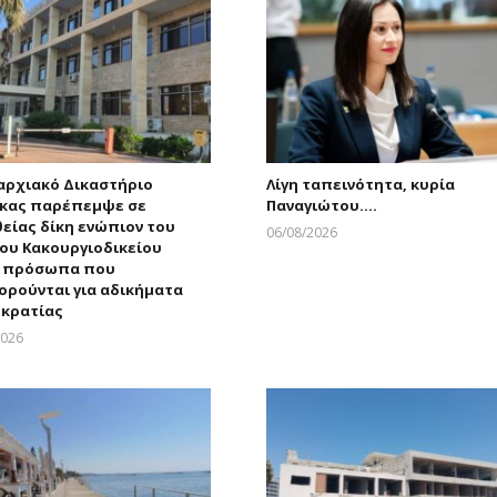
αρχιακό Δικαστήριο
Λίγη ταπεινότητα, κυρία
κας παρέπεμψε σε
Παναγιώτου….
είας δίκη ενώπιον του
06/08/2026
ου Κακουργιοδικείου
Larnakaonline
ε πρόσωπα που
ορούνται για αδικήματα
κρατίας
2026
Larnakaonline