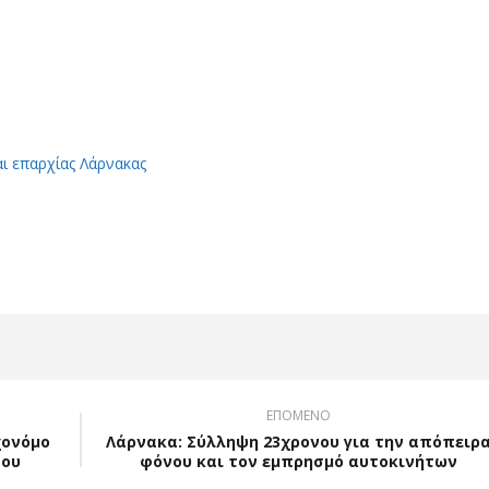
αι επαρχίας Λάρνακας
App
Viber
ΕΠΟΜΕΝΟ
χονόμο
Λάρνακα: Σύλληψη 23χρονου για την απόπειρ
που
φόνου και τον εμπρησμό αυτοκινήτων