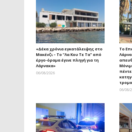
«Δέκα χρόνια εγκατάλειψης στο
Το Επ
Μακένζι – Το “Λα Κου Τε Τα” από
Λάρνα
έργο-όραμα έγινε πληγή για τη
απευθ
Λάρνακα»
Μόνιμ
πέντ
06/08/2026
κατηγ
Larnakaonline
τρομο
06/08/