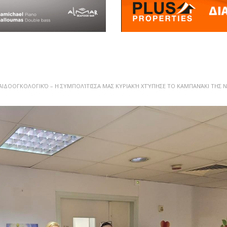
ΑΙΔΟΟΓΚΟΛΟΓΙΚΌ – Η ΣΥΜΠΟΛΊΤΙΣΣΑ ΜΑΣ ΚΥΡΙΑΚΉ ΧΤΎΠΗΣΕ ΤΟ ΚΑΜΠΑΝΆΚΙ ΤΗΣ Ν