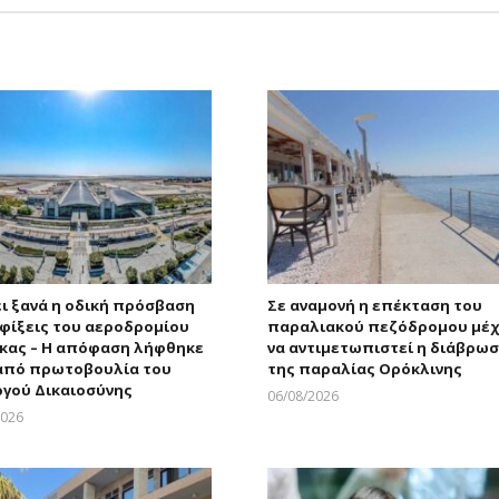
ει ξανά η οδική πρόσβαση
Σε αναμονή η επέκταση του
αφίξεις του αεροδρομίου
παραλιακού πεζόδρομου μέχ
κας – Η απόφαση λήφθηκε
να αντιμετωπιστεί η διάβρω
από πρωτοβουλία του
της παραλίας Ορόκλινης
γού Δικαιοσύνης
06/08/2026
Larnakaonline
2026
Larnakaonline