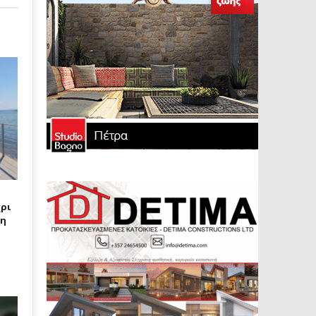
ρι
ση