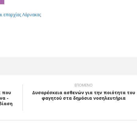
αι επαρχίας Λάρνακας
App
Viber
ΕΠΟΜΕΝΟ
κ που
Δυσαρέσκεια ασθενών για την ποιότητα του
να -
φαγητού στα δημόσια νοσηλευτήρια
βίαση