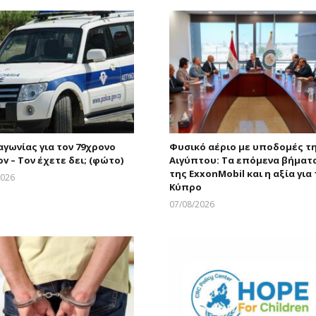
αγωνίας για τον 79χρονο
Φυσικό αέριο με υποδομές τ
v – Τον έχετε δει; (φώτο)
Αιγύπτου: Τα επόμενα βήματ
της ExxonMobil και η αξία για
2026
Κύπρο
Larnakaonline
07/08/2026
Larnakaonline