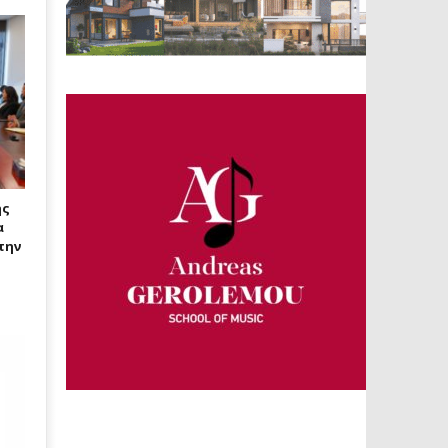
ης
α
 την