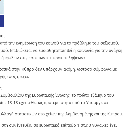
νης
ω από την ενημέρωση του κοινού για το πρόβλημα του σεξισμού,
ού. Επιδιώκεται να ευαισθητοποιηθεί η κοινωνία για την ανάγκη
ων έμφυλων στερεοτύπων και προκαταλήψεων»
ιστατικά στην Κύπρο δεν υπάρχουν ακόμη, ωστόσο σύμφωνα με
ής τους τρέχει.
ς
υ Συμβουλίου της Ευρωπαϊκής Ένωσης, το πρώτο εξάμηνο του
κίας 13-18 έχει τεθεί ως προτεραιότητα από το Υπουργείο»
υλλογή στατιστικών στοιχείων περιλαμβανομένης και της Κύπρου.
τη συνέντευξη, σε ευρωπαϊκό επίπεδο 1 στις 3 γυναίκες έχει