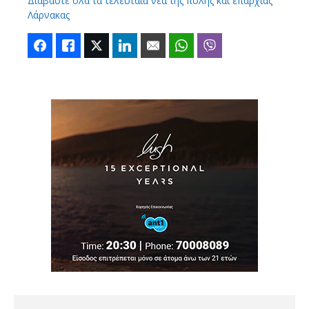
Διαβάστε όλα τα τελευταία νέα της πόλης και επαρχίας
Λάρνακας
Facebook
Like
Twitter
LinkedIn
Email
WhatsApp
Viber