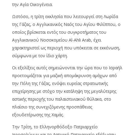
την Αγία Οικογένεια.
Ωστόσο, η τρίτη εκκλησία που λειτουργεί στη Λωρίδα
της Γάζας, ο Αγγλικανικός Ναός του Αγίου Φιλίππου, ο
οποίος βρίσκεται εντός του συγκροτήματος του
Αγγλικανικού Νοσοκομείου Al-Ahli Arab, έχει
χαρακτηριστεί ως περιοχή που υπόκειται σε εκκένωση,
σύμφωνα με τον ίδιο χάρτη.
Οι εξελίξεις αυτές σημειώνονται την ώρα που το Ισραήλ
προετοιμάζεται για μαζική απομάκρυνση αμάχων από
την Πόλη της Γάζας, ενόψει ευρείας στρατιωτικής
επιχείρησης με στόχο την κατάληψη της μεγαλύτερης
αστικής περιοχής του παλαιστινιακού θύλακα, στο
πλαίσιο της συνεχιζόμενης προσπάθειας
εξουδετέρωσης της Χαμάς.
Την Τρίτη, το Ελληνορθόδοξο Πατριαρχείο
Ιεροσολύμων και το Λατινικό Πατριαρχείο εξέδωσαν