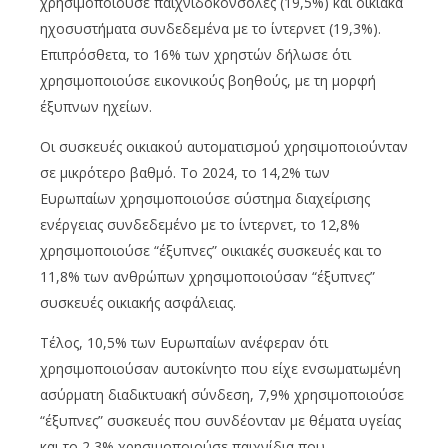
χρησιμοποιούσε παιχνιδοκονσόλες (19,5%) και οικιακά
ηχοσυστήματα συνδεδεμένα με το ίντερνετ (19,3%).
Επιπρόσθετα, το 16% των χρηστών δήλωσε ότι
χρησιμοποιούσε εικονικούς βοηθούς, με τη μορφή
έξυπνων ηχείων.
Οι συσκευές οικιακού αυτοματισμού χρησιμοποιούνταν
σε μικρότερο βαθμό. Το 2024, το 14,2% των
Ευρωπαίων χρησιμοποιούσε σύστημα διαχείρισης
ενέργειας συνδεδεμένο με το ίντερνετ, το 12,8%
χρησιμοποιούσε “έξυπνες” οικιακές συσκευές και το
11,8% των ανθρώπων χρησιμοποιούσαν “έξυπνες”
συσκευές οικιακής ασφάλειας.
Τέλος, 10,5% των Ευρωπαίων ανέφεραν ότι
χρησιμοποιούσαν αυτοκίνητο που είχε ενσωματωμένη
ασύρματη διαδικτυακή σύνδεση, 7,9% χρησιμοποιούσε
“έξυπνες” συσκευές που συνδέονταν με θέματα υγείας
και το 2,3% χρησιμοποιούσε παιχνίδια που