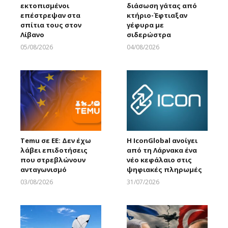
εκτοπισμένοι
διάσωση γάτας από
επέστρεψαν στα
κτήριο-Έφτιαξαν
σπίτια τους στον
γέφυρα με
Λίβανο
σιδερώστρα
05/08/2026
04/08/2026
Larnakaonline
Larnakaonline
Temu σε ΕΕ: Δεν έχω
Η IconGlobal ανοίγει
λάβει επιδοτήσεις
από τη Λάρνακα ένα
που στρεβλώνουν
νέο κεφάλαιο στις
ανταγωνισμό
ψηφιακές πληρωμές
03/08/2026
31/07/2026
Larnakaonline
Larnakaonline