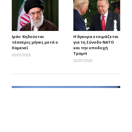
Ιράν: Κηδεύεται
Η Άγκυρα ετοιμάζεται
τέσσερις μήνες μετά ο
για τη Σύνοδο ΝΑΤΟ
Χαμενεΐ
και την υποδοχή
Τραμπ
03/07/2026
Larnakaonline
02/07/2026
Larnakaonline