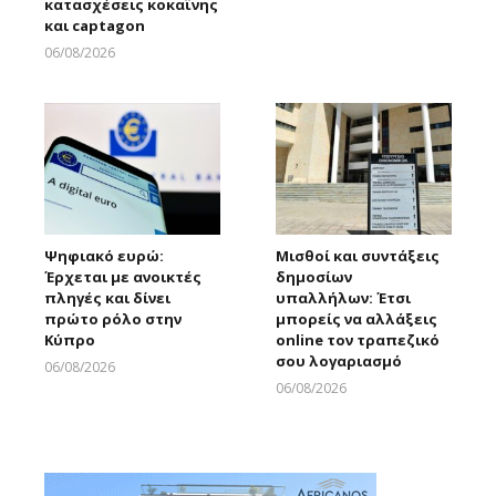
κατασχέσεις κοκαΐνης
και captagon
06/08/2026
Larnakaonline
Ψηφιακό ευρώ:
Μισθοί και συντάξεις
Έρχεται με ανοικτές
δημοσίων
πληγές και δίνει
υπαλλήλων: Έτσι
πρώτο ρόλο στην
μπορείς να αλλάξεις
Κύπρο
online τον τραπεζικό
σου λογαριασμό
06/08/2026
Larnakaonline
06/08/2026
Larnakaonline