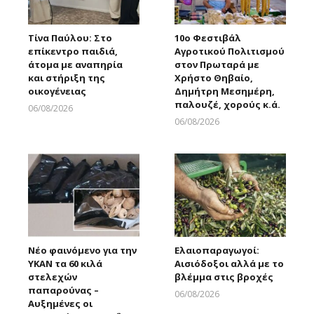
Τίνα Παύλου: Στο
10ο Φεστιβάλ
επίκεντρο παιδιά,
Αγροτικού Πολιτισμού
άτομα με αναπηρία
στον Πρωταρά με
και στήριξη της
Χρήστο Θηβαίο,
οικογένειας
Δημήτρη Μεσημέρη,
παλουζέ, χορούς κ.ά.
06/08/2026
Larnakaonline
06/08/2026
Larnakaonline
Νέο φαινόμενο για την
Ελαιοπαραγωγοί:
ΥΚΑΝ τα 60 κιλά
Αισιόδοξοι αλλά με το
στελεχών
βλέμμα στις βροχές
παπαρούνας –
06/08/2026
Αυξημένες οι
Larnakaonline