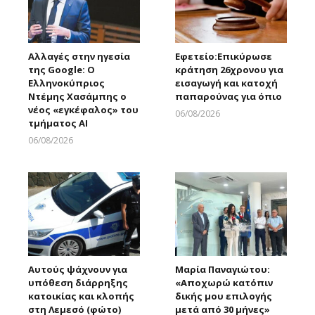
Αλλαγές στην ηγεσία
Εφετείο:Eπικύρωσε
της Google: Ο
κράτηση 26χρονου για
Ελληνοκύπριος
εισαγωγή και κατοχή
Ντέμης Χασάμπης ο
παπαρούνας για όπιο
νέος «εγκέφαλος» του
06/08/2026
τμήματος AI
Larnakaonline
06/08/2026
Larnakaonline
Αυτούς ψάχνουν για
Μαρία Παναγιώτου:
υπόθεση διάρρηξης
«Αποχωρώ κατόπιν
κατοικίας και κλοπής
δικής μου επιλογής
στη Λεμεσό (φώτο)
μετά από 30 μήνες»