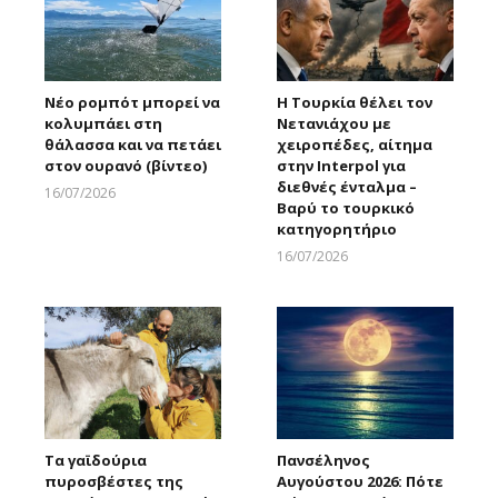
Νέο ρομπότ μπορεί να
Η Τουρκία θέλει τον
κολυμπάει στη
Νετανιάχου με
θάλασσα και να πετάει
χειροπέδες, αίτημα
στον ουρανό (βίντεο)
στην Interpol για
διεθνές ένταλμα –
16/07/2026
Βαρύ το τουρκικό
Larnakaonline
κατηγορητήριο
16/07/2026
Larnakaonline
Τα γαϊδούρια
Πανσέληνος
πυροσβέστες της
Αυγούστου 2026: Πότε