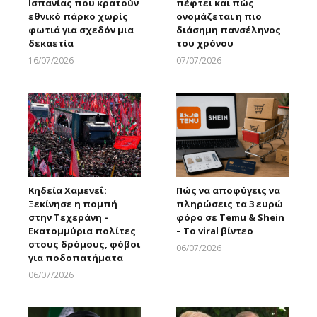
Ισπανίας που κρατούν
πέφτει και πώς
εθνικό πάρκο χωρίς
ονομάζεται η πιο
φωτιά για σχεδόν μια
διάσημη πανσέληνος
δεκαετία
του χρόνου
16/07/2026
07/07/2026
Larnakaonline
Larnakaonline
Κηδεία Χαμενεΐ:
Πώς να αποφύγεις να
Ξεκίνησε η πομπή
πληρώσεις τα 3 ευρώ
στην Τεχεράνη –
φόρο σε Temu & Shein
Εκατομμύρια πολίτες
– Το viral βίντεο
στους δρόμους, φόβοι
06/07/2026
για ποδοπατήματα
Larnakaonline
06/07/2026
Larnakaonline