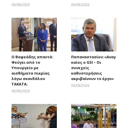
06/08/2026
06/08/2026
Larnakaonline
Larnakaonline
Ο Βαφεάδης απαντά:
Παπαναστασίου:«Αναγ
Φεύγει από το
καίος ο GSI – Οι
Υπουργείο με
συνεχείς
αισθήματα πικρίας
καθυστερήσεις
λόγω σκανδάλου
ακριβαίνουν το έργο»
ΤΑΚΑΤΑ;
06/08/2026
Larnakaonline
06/08/2026
Larnakaonline