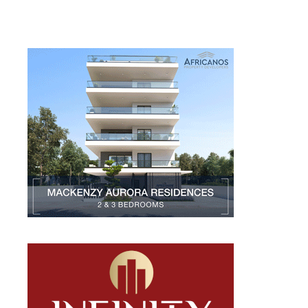
Larnakaonline