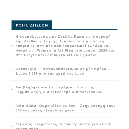
ΡΟΗ ΕΙΔΗΣΕΩΝ
Η συμπολίτισσα μας Στέλλα Παπά στην κορυφή
της Διεθνούς Τέχνης: Η πρώτη και μοναδική
Κύπρια εικαστικός που εκπροσωπεί Ελλάδα και
Κύπρο στη Women in Art Biennale London 2026 και
στο Greyfriars Edinburgh Art Fair (φώτο)
Αστυνομία: 119 επαναπατρισμοί σε μία ημέρα –
Στους 5.288 από την αρχή του έτου
Αναβλήθηκε για Σεπτέμβριο η δίκη της
Γερμανίδας για σφετερισμό ε/κ περιουσιών
Αγία Νάπα: Χειροπέδες σε δύο – Στην κατοχή τους
300 κάψουλες «laughing gas»
Λεμεσός: Χειροπέδες σε δύο πρόσωπα για κλοπή
αυτοκινήτου