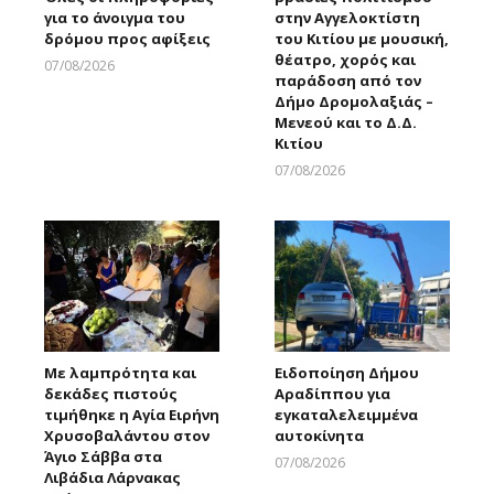
για το άνοιγμα του
στην Αγγελοκτίστη
δρόμου προς αφίξεις
του Κιτίου με μουσική,
θέατρο, χορός και
07/08/2026
παράδοση από τον
Larnakaonline
Δήμο Δρομολαξιάς –
Μενεού και το Δ.Δ.
Κιτίου
07/08/2026
Larnakaonline
Με λαμπρότητα και
Ειδοποίηση Δήμου
δεκάδες πιστούς
Αραδίππου για
τιμήθηκε η Αγία Ειρήνη
εγκαταλελειμμένα
Χρυσοβαλάντου στον
αυτοκίνητα
Άγιο Σάββα στα
07/08/2026
Λιβάδια Λάρνακας
Larnakaonline