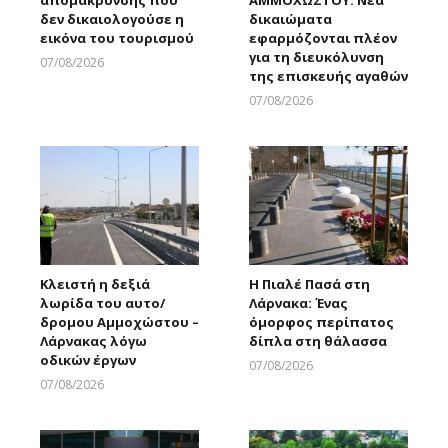
απομάκρυνσης που
ΑΜΜΟΧΩΣΤΟΥ: Νέα
δεν δικαιολογούσε η
δικαιώματα
εικόνα του τουρισμού
εφαρμόζονται πλέον
για τη διευκόλυνση
07/08/2026
της επισκευής αγαθών
Larnakaonline
07/08/2026
Larnakaonline
Κλειστή η δεξιά
Η Πιαλέ Πασά στη
λωρίδα του αυτο/
Λάρνακα: Ένας
δρομου Αμμοχώστου –
όμορφος περίπατος
Λάρνακας λόγω
δίπλα στη θάλασσα
οδικών έργων
07/08/2026
Larnakaonline
07/08/2026
Larnakaonline