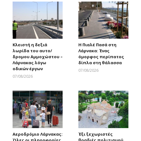
Κλειστή η δεξιά
Η Πιαλέ Πασά στη
λωρίδα του αυτο/
Λάρνακα: Ένας
δρομου Αμμοχώστου –
όμορφος περίπατος
Λάρνακας λόγω
δίπλα στη θάλασσα
οδικών έργων
07/08/2026
Larnakaonline
07/08/2026
Larnakaonline
Αεροδρόμιο Λάρνακας:
Έξι ξεχωριστές
Όλες οι πληροφορίες
βραδιές πολιτισμού