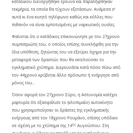
κατάδικου διενεργήθηκε έρευνα και παραλήφθηκαν
τεκμήρια, τα οποία θα τύχουν εξετάσεων. Ανάμεσα σ’
αυτά κι ένα κινητό τηλέφωνο καθώς και κόλλες που
πιθανόν να είναι εμποτισμένες με ναρκωτικές ουσίες.
Φαίνεται ότι ο κατάδικος επικοινώνησε με τον 27χρονο
συμπατριώτη του, ο οποίος επίσης συνελήφθη για την
ίδια υπόθεση, ζητώντας του να εξεύρει όχημα για την
μεταφορά των δραστών που θα εκτελούσαν το
εγκληματικό χτύπημα. Διερευνάται κατά πόσο πίσω από
τον 44χρονο κρύβεται άλλο πρόσωπο ή ενήργησε από
μόνος του…
Όσον αφορά τον 27χρονο Σύρο, η Αστυνομία κατέχει
μαρτυρία ότι εξασφάλισε το (κλοπιμαίο) αυτοκίνητο
που χρησιμοποίησαν οι δράστες της εγκληματικής
ενέργειας από τον 18χρονο Ρουμάνο, επίσης υπόδικο
ης
σε σχέση με το χτύπημα της 14
Αυγούστου. Στη