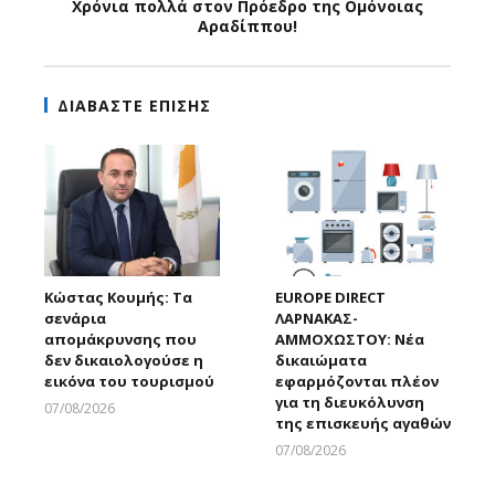
Χρόνια πολλά στον Πρόεδρο της Ομόνοιας
Αραδίππου!
ΔΙΑΒΑΣΤΕ ΕΠΙΣΗΣ
Κώστας Κουμής: Τα
EUROPE DIRECT
σενάρια
ΛΑΡΝΑΚΑΣ-
απομάκρυνσης που
ΑΜΜΟΧΩΣΤΟΥ: Νέα
δεν δικαιολογούσε η
δικαιώματα
εικόνα του τουρισμού
εφαρμόζονται πλέον
για τη διευκόλυνση
07/08/2026
της επισκευής αγαθών
Larnakaonline
07/08/2026
Larnakaonline