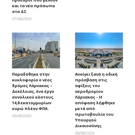
Προέδροι που μένουν
και τα νέα πρόσωπα
στα ΔΣ
07/08/2026
Larnakaonline
Παραδόθηκε στην
Ανοίγει ξανά η οδική
κυκλοφορία ο νέος
πρόσβαση στις
δρόμος Λάρνακας –
αφίξεις του
Δεκέλειας, ένα έργο
αεροδρομίου
συνολικού κόστους
Λάρνακας – Η
14,8 εκατομμυρίων
απόφαση λήφθηκε
ευρώ πλέον ΦΠΑ.
μετά από
πρωτοβουλία του
06/08/2026
Υπουργού
Larnakaonline
Δικαιοσύνης
06/08/2026