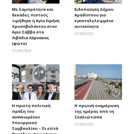
Με λαμπρότητα και
Ειδοποίηση Δήμου
δεκάδες πιστούς
Αραδίππου για
τιμήθηκε η Αγία Ειρήνη
εγκαταλελειμμένα
Χρυσοβαλάντου στον
αυτοκίνητα
Άγιο Σάββα στα
07/08/2026
Λιβάδια Λάρνακας
Larnakaonline
(φώτο)
07/08/2026
Larnakaonline
Η πρώτη πολιτική
Η πρωινή ενημέρωση
πράξη του
της ημέρας από τη
ανανεωμένου
Σκαλιώτισσα
Υπουργικού
07/08/2026
Συμβουλίου – Οι επτά
Larnakaonline