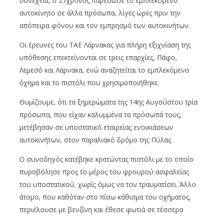
συνέχεια, ο 27χρονος παρέδωσε το εμπλεκόμενο
αυτοκίνητο σε άλλα πρόσωπα, λίγες ώρες πριν την
απόπειρα φόνου και τον εμπρησμό των αυτοκινήτων.
Οι έρευνες του ΤΑΕ Λάρνακας για πλήρη εξιχνίαση της
υπόθεσης επεκτείνονται σε τρεις επαρχίες, Πάφο,
Λεμεσό και Λάρνακα, ενώ αναζητείται το εμπλεκόμενο
όχημα και το πιστόλι που χρησιμοποιήθηκε.
Θυμίζουμε, ότι τα ξημερώματα της 14ης Αυγούστου τρία
πρόσωπα, που είχαν καλυμμένα τα πρόσωπά τους,
μετέβησαν σε υποστατικό εταιρείας ενοικιάσεων
αυτοκινήτων, στον παραλιακό δρόμο της Πύλας.
Ο συνοδηγός κατέβηκε κρατώντας πιστόλι με το οποίο
πυροβόλησε προς το μέρος του φρουρού ασφαλείας
του υποστατικού, χωρίς όμως να τον τραυματίσει. Άλλο
άτομο, που καθόταν στο πίσω κάθισμα του οχήματος,
περιέλουσε με βενζίνη και έθεσε φωτιά σε τέσσερα