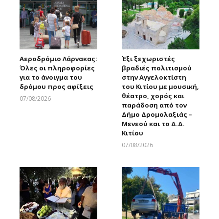
Αεροδρόμιο Λάρνακας:
Έξι ξεχωριστές
Όλες οι πληροφορίες
βραδιές πολιτισμού
για το άνοιγμα του
στην Αγγελοκτίστη
δρόμου προς αφίξεις
του Κιτίου με μουσική,
θέατρο, χορός και
07/08/2026
παράδοση από τον
Larnakaonline
Δήμο Δρομολαξιάς –
Μενεού και το Δ.Δ.
Κιτίου
07/08/2026
Larnakaonline