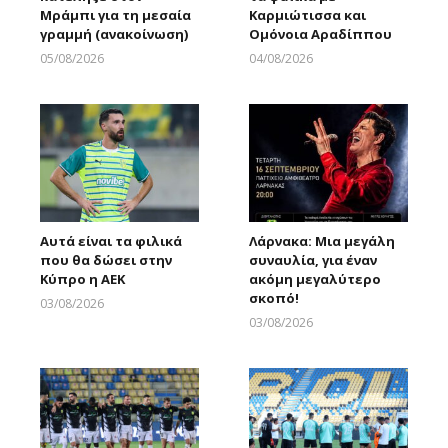
Μράμπι για τη μεσαία
Καρμιώτισσα και
γραμμή (ανακοίνωση)
Ομόνοια Αραδίππου
05/08/2026
04/08/2026
Larnakaonline
Larnakaonline
Αυτά είναι τα φιλικά
Λάρνακα: Μια μεγάλη
που θα δώσει στην
συναυλία, για έναν
Κύπρο η ΑΕΚ
ακόμη μεγαλύτερο
σκοπό!
03/08/2026
Larnakaonline
03/08/2026
Larnakaonline