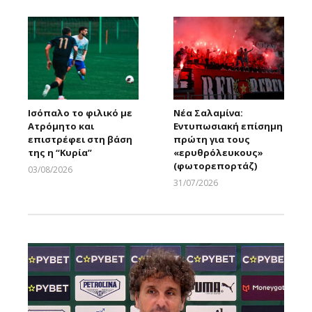
Ισόπαλο το φιλικό με
Νέα Σαλαμίνα:
Ατρόμητο και
Εντυπωσιακή επίσημη
επιστρέφει στη βάση
πρώτη για τους
της η “Κυρία”
«ερυθρόλευκους»
(φωτορεπορτάζ)
03/08/2026
Larnakaonline
31/07/2026
Larnakaonline