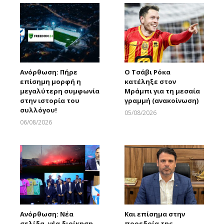
Ανόρθωση: Πήρε
Ο Τσάβι Ρόκα
επίσημη μορφή η
κατέληξε στον
μεγαλύτερη συμφωνία
Μράμπι για τη μεσαία
στην ιστορία του
γραμμή (ανακοίνωση)
συλλόγου!
05/08/2026
Larnakaonline
06/08/2026
Larnakaonline
Ανόρθωση: Νέα
Και επίσημα στην
σελίδα, νέα διοίκηση,
προεδρία της