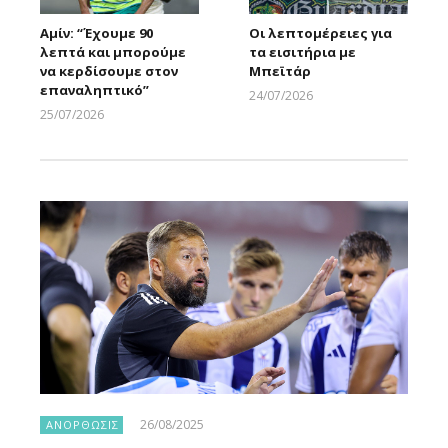
Αμίν: “Έχουμε 90
Οι λεπτομέρειες για
λεπτά και μπορούμε
τα εισιτήρια με
να κερδίσουμε στον
Μπεϊτάρ
επαναληπτικό”
24/07/2026
Larnakaonline
25/07/2026
Larnakaonline
26/08/2025
ΑΝΟΡΘΩΣΙΣ