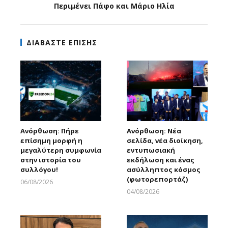
Περιμένει Πάφο και Μάριο Ηλία
ΔΙΑΒΑΣΤΕ ΕΠΙΣΗΣ
Ανόρθωση: Πήρε
Ανόρθωση: Νέα
επίσημη μορφή η
σελίδα, νέα διοίκηση,
μεγαλύτερη συμφωνία
εντυπωσιακή
στην ιστορία του
εκδήλωση και ένας
συλλόγου!
ασύλληπτος κόσμος
(φωτορεπορτάζ)
06/08/2026
Larnakaonline
04/08/2026
Larnakaonline