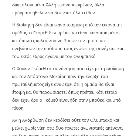
δικαιολογημένα. Άλλη εικόνα περιμέναν, άλλα
πράγματα ήθελαν να δουν και άλλα είδαν.
Η διοίκηση δεν είναι ικανοποιημένη από την εικόνα της
ομάδας, ο Γκόμεθ δεν πρέπει να είναι ικανοποιημένος
και άπαντες καλούνται να βρουν τον τρόπο να
ανεβάσουν την απόδοση τους ενόψει της συνέχειας και
του εκτός έδρας αγώνα με τον Ολυμπιακό.
Ο Χοακίν Γκόμεθ σε συνάντηση που είχε με τη διοίκηση
και τον Απόστολο Μακρίδη πριν την έναρξη του
πρωταθλήματος είχε αναφέρει ότι η ομάδα θα είναι
έτοιμη και θα παρουσιαστεί όπως πρέπει. Κάτι τέτοιο
δεν έχει, άρα ο Γκόμεθ είναι ήδη στην μπούκα και υπό
πίεση.
Αν η Ανόρθωση δεν κερδίσει ούτε τον Ολυμπιακό και
μείνει χωρίς νίκη στις δυο πρώτες αγωνιστικές απέναντι
σε δυο νεοφώτιστες ομάδες, τότε όλα τα σενάρια είναι