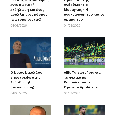
εντυπωσιακή
Ανόρθωσης ο
εκδήλωση και ένας
Μαραγκός – Η
ασύλληπτος κόσμος
ανακοίνωση του και το
(φωτορεπορτάζ)
όραμα του
04/08/2026
04/08/2026
Larnakaonline
Larnakaonline
Ο Νίκος Νικολάου
ΑΕΚ: Τα εισιτήρια για
επέστρεψε στην
τα φιλικά με
Ανόρθωση!
Καρμιώτισσα και
(ανακοίνωση)
Ομόνοια Αραδίππου
04/08/2026
04/08/2026
Larnakaonline
Larnakaonline