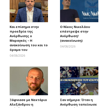
Και επίσημα στην
Ο Νίκος Νικολάου
προεδρία της
επέστρεψε στην
Ανόρθωσης ο
Ανόρθωση!
Μαραγκός – Η
(ανακοίνωση)
ανακοίνωση του και το
04/08/2026
όραμα του
Larnakaonline
04/08/2026
Larnakaonline
Ξάφνιασε με Νεκτάριο
Σαν σήμερα: Όταν η
Αλεξάνδρου η
Ανόρθωση ταπείνωσε