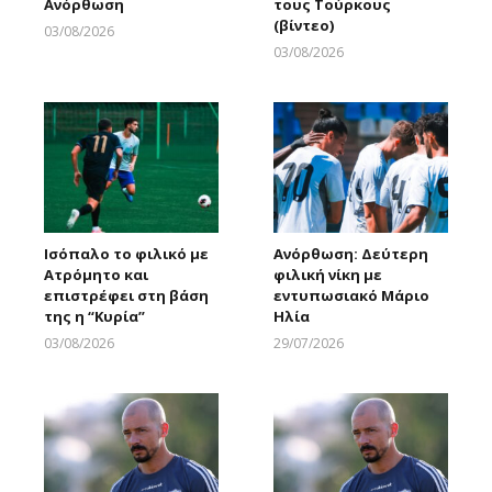
Ανόρθωση
τους Τούρκους
(βίντεο)
03/08/2026
Larnakaonline
03/08/2026
Larnakaonline
Ισόπαλο το φιλικό με
Ανόρθωση: Δεύτερη
Ατρόμητο και
φιλική νίκη με
επιστρέφει στη βάση
εντυπωσιακό Μάριο
της η “Κυρία”
Ηλία
03/08/2026
29/07/2026
Larnakaonline
Larnakaonline