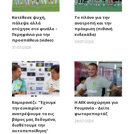
Κατέθεσε ψυχή,
Το πλάνο για την
πάλεψε αλλά
ανατροπή και την
ατύχησε στο φινάλε –
πρόκριση (πιθανή
Περηφάνια για την
ενδεκάδα)
προσπάθεια (video)
30/07/2026
Larnakaonline
31/07/2026
Larnakaonline
Καμορανέζι: “Έχουμε
Η ΑΕΚ αναχώρησε για
την ευκαιρία ν’
Ρουμανία – Δείτε
ανατρέψουμε τα εις
φωτορεπορτάζ
βάρος μας δεδομένα,
28/07/2026
διαθέτουμε την
Larnakaonline
αυτοπεποίθηση”