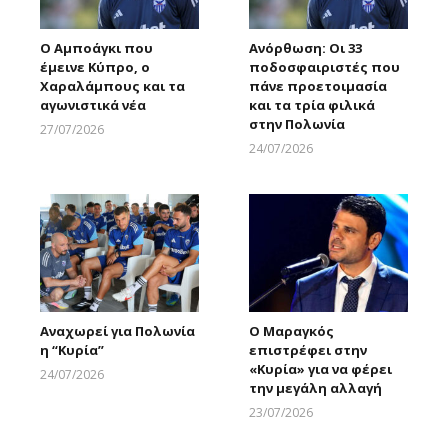
Ο Αμποάγκι που
Ανόρθωση: Οι 33
έμεινε Κύπρο, ο
ποδοσφαιριστές που
Χαραλάμπους και τα
πάνε προετοιμασία
αγωνιστικά νέα
και τα τρία φιλικά
στην Πολωνία
27/07/2026
Larnakaonline
24/07/2026
Larnakaonline
Αναχωρεί για Πολωνία
Ο Μαραγκός
η “Κυρία”
επιστρέφει στην
«Κυρία» για να φέρει
24/07/2026
την μεγάλη αλλαγή
Larnakaonline
23/07/2026
Larnakaonline