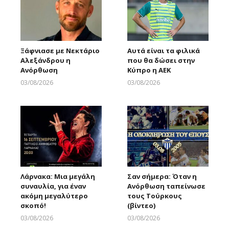
Ξάφνιασε με Νεκτάριο
Αυτά είναι τα φιλικά
Αλεξάνδρου η
που θα δώσει στην
Ανόρθωση
Κύπρο η ΑΕΚ
03/08/2026
03/08/2026
Larnakaonline
Larnakaonline
Λάρνακα: Μια μεγάλη
Σαν σήμερα: Όταν η
συναυλία, για έναν
Ανόρθωση ταπείνωσε
ακόμη μεγαλύτερο
τους Τούρκους
σκοπό!
(βίντεο)
03/08/2026
03/08/2026
Larnakaonline
Larnakaonline