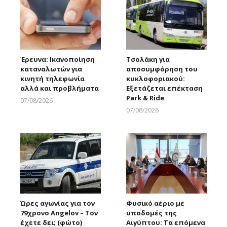
Έρευνα: Ικανοποίηση
Τσολάκη για
καταναλωτών για
αποσυμφόρηση του
κινητή τηλεφωνία
κυκλοφοριακού:
αλλά και προβλήματα
Εξετάζεται επέκταση
Park & Ride
07/08/2026
Larnakaonline
07/08/2026
Larnakaonline
Ώρες αγωνίας για τον
Φυσικό αέριο με
79χρονο Angelov – Τον
υποδομές της
έχετε δει; (φώτο)
Αιγύπτου: Τα επόμενα