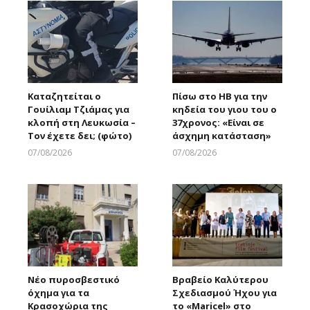
Καταζητείται ο
Πίσω στο ΗΒ για την
Γουίλιαμ Τζιάμας για
κηδεία του γιου του ο
κλοπή στη Λευκωσία –
37χρονος: «Είναι σε
Τον έχετε δει; (φώτο)
άσχημη κατάσταση»
07/08/2026
07/08/2026
Larnakaonline
Larnakaonline
Νέο πυροσβεστικό
Βραβείο Καλύτερου
όχημα για τα
Σχεδιασμού Ήχου για
Κρασοχώρια της
το «Maricel» στο