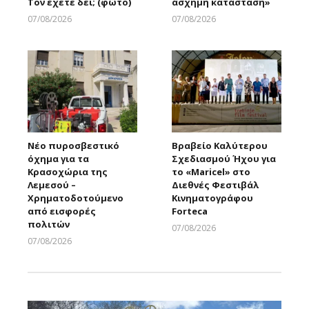
Τον έχετε δει; (φώτο)
άσχημη κατάσταση»
07/08/2026
07/08/2026
Larnakaonline
Larnakaonline
Νέο πυροσβεστικό
Βραβείο Καλύτερου
όχημα για τα
Σχεδιασμού Ήχου για
Κρασοχώρια της
το «Maricel» στο
Λεμεσού –
Διεθνές Φεστιβάλ
Χρηματοδοτούμενο
Κινηματογράφου
από εισφορές
Forteca
πολιτών
07/08/2026
Larnakaonline
07/08/2026
Larnakaonline