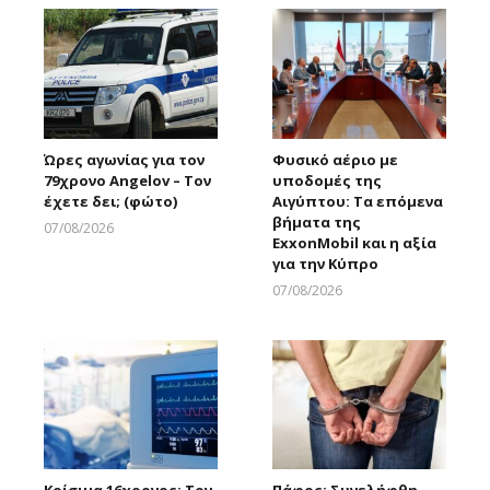
Ώρες αγωνίας για τον
Φυσικό αέριο με
79χρονο Angelov – Τον
υποδομές της
έχετε δει; (φώτο)
Αιγύπτου: Τα επόμενα
βήματα της
07/08/2026
ExxonMobil και η αξία
Larnakaonline
για την Κύπρο
07/08/2026
Larnakaonline