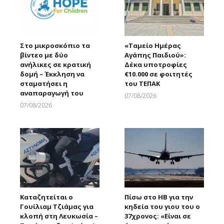
Στο μικροσκόπιο τα
«Ταμείο Ημέρας
βίντεο με δύο
Αγάπης Παιδιού»:
ανήλικες σε κρατική
Δέκα υποτροφίες
δομή – Έκκληση να
€10.000 σε φοιτητές
σταματήσει η
του ΤΕΠΑΚ
αναπαραγωγή του
07/08/2026
Larnakaonline
07/08/2026
Larnakaonline
Καταζητείται ο
Πίσω στο ΗΒ για την
Γουίλιαμ Τζιάμας για
κηδεία του γιου του ο
κλοπή στη Λευκωσία –
37χρονος: «Είναι σε