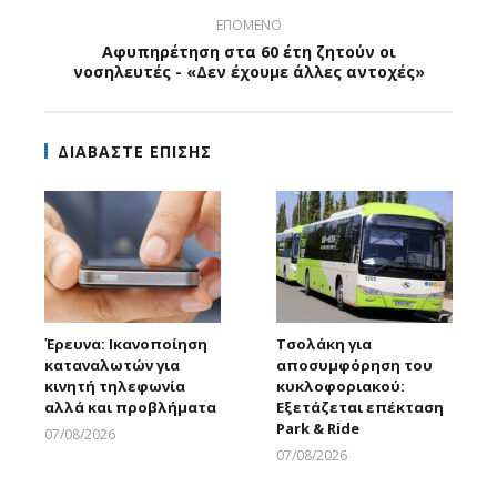
ΕΠΟΜΕΝΟ
Αφυπηρέτηση στα 60 έτη ζητούν οι
νοσηλευτές - «Δεν έχουμε άλλες αντοχές»
ΔΙΑΒΑΣΤΕ ΕΠΙΣΗΣ
Έρευνα: Ικανοποίηση
Τσολάκη για
καταναλωτών για
αποσυμφόρηση του
κινητή τηλεφωνία
κυκλοφοριακού:
αλλά και προβλήματα
Εξετάζεται επέκταση
Park & Ride
07/08/2026
Larnakaonline
07/08/2026
Larnakaonline