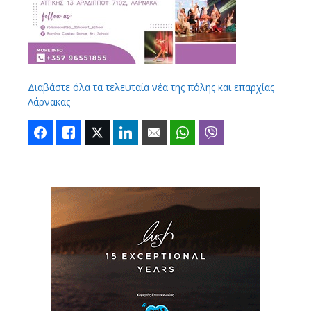
Διαβάστε όλα τα τελευταία νέα της πόλης και επαρχίας
Λάρνακας
Facebook
Like
Twitter
LinkedIn
Email
WhatsApp
Viber