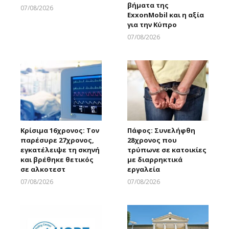
βήματα της
07/08/2026
ExxonMobil και η αξία
Larnakaonline
για την Κύπρο
07/08/2026
Larnakaonline
Κρίσιμα 16χρονος: Τον
Πάφος: Συνελήφθη
παρέσυρε 27χρονος,
28χρονος που
εγκατέλειψε τη σκηνή
τρύπωνε σε κατοικίες
και βρέθηκε θετικός
με διαρρηκτικά
σε αλκοτεστ
εργαλεία
07/08/2026
07/08/2026
Larnakaonline
Larnakaonline