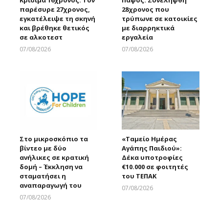
Κρίσιμα 16χρονος: Τον
Πάφος: Συνελήφθη
παρέσυρε 27χρονος,
28χρονος που
εγκατέλειψε τη σκηνή
τρύπωνε σε κατοικίες
και βρέθηκε θετικός
με διαρρηκτικά
σε αλκοτεστ
εργαλεία
07/08/2026
07/08/2026
Larnakaonline
Larnakaonline
Στο μικροσκόπιο τα
«Ταμείο Ημέρας
βίντεο με δύο
Αγάπης Παιδιού»:
ανήλικες σε κρατική
Δέκα υποτροφίες
δομή – Έκκληση να
€10.000 σε φοιτητές
σταματήσει η
του ΤΕΠΑΚ
αναπαραγωγή του
07/08/2026
Larnakaonline
07/08/2026
Larnakaonline