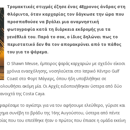
Τρομακτικές στιγμές έζησε ένας 48χρονος άνδρας στη
Φλόριντα, όταν καρχαρίας τον δάγκωσε την ώρα που
προσπαθούσε να βγάλει μια αναμνηστική
φωτογραφία κατά τη διάρκεια εκδρομής για τα
γενέθλιά του. Παρά το σοκ, ο ίδιος δηλώνει πως το
περιστατικό δεν θα τον απομακρύνει από το πάθος
του για το ψάρεμα.
Ο Shawn Meuse, έμπειρος ψαράς καρχαριών με σχεδόν είκοσι
χρόνια ενασχόλησης, νοσηλεύεται στο Ιατρικό Κέντρο Gulf
Coast στο Φορτ Μάγιερς, όπου ήδη υποβλήθηκε σε
κολουθήσει ακόμη μία. Οι Αρχές ειδοποιήθηκαν ύστερα από δύο
ανοιχτά της Costa Caya.
φαιρέσαμε το αγκίστρι για να τον αφήσουμε ελεύθερο, γύρισε και
χημα συνέβη το βράδυ της 16ης Αυγούστου, ύστερα από πέντε
ρίας που του επιτέθηκε ήταν ο πρώτος που έπιασε η ομάδα εκείνη