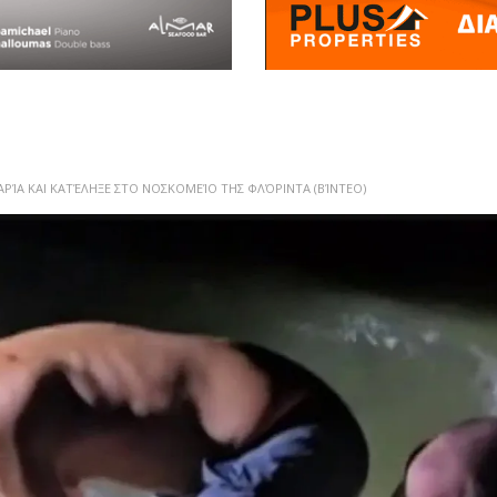
ΑΡΊΑ ΚΑΙ ΚΑΤΈΛΗΞΕ ΣΤΟ ΝΟΣΚΟΜΕΊΟ ΤΗΣ ΦΛΌΡΙΝΤΑ (ΒΊΝΤΕΟ)