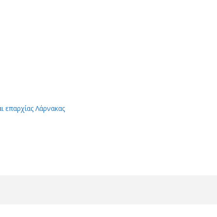
αι επαρχίας Λάρνακας
App
Viber