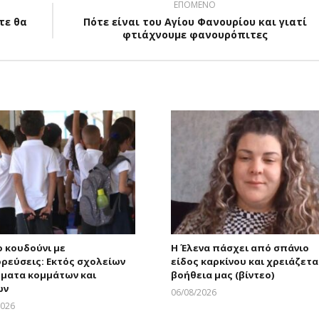
ΕΠΟΜΕΝΟ
τε θα
Πότε είναι του Αγίου Φανουρίου και γιατί
φτιάχνουμε φανουρόπιτες
 κουδούνι με
Η Έλενα πάσχει από σπάνιο
ρεύσεις: Εκτός σχολείων
είδος καρκίνου και χρειάζετα
ματα κομμάτων και
βοήθεια μας (βίντεο)
ων
06/08/2026
Larnakaonline
2026
Larnakaonline