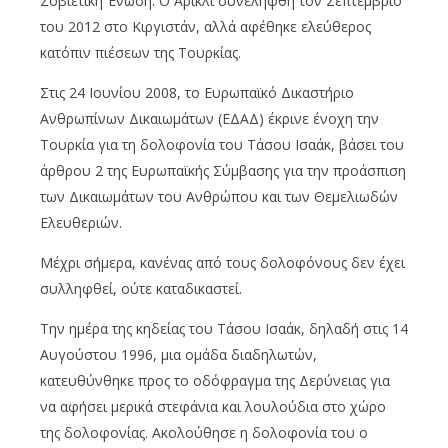
Σοβιετική Ένωση. Ο Αρικλί συνελήφθη τον Σεπτέμβριο
του 2012 στο Κιργιστάν, αλλά αφέθηκε ελεύθερος
κατόπιν πιέσεων της Τουρκίας.
Στις 24 Ιουνίου 2008, το Ευρωπαϊκό Δικαστήριο
Ανθρωπίνων Δικαιωμάτων (ΕΔΑΔ) έκρινε ένοχη την
Τουρκία για τη δολοφονία του Τάσου Ισαάκ, βάσει του
άρθρου 2 της Ευρωπαϊκής Σύμβασης για την προάσπιση
των Δικαιωμάτων του Ανθρώπου και των Θεμελιωδών
Ελευθεριών.
Μέχρι σήμερα, κανένας από τους δολοφόνους δεν έχει
συλληφθεί, ούτε καταδικαστεί.
Την ημέρα της κηδείας του Τάσου Ισαάκ, δηλαδή στις 14
Αυγούστου 1996, μια ομάδα διαδηλωτών,
κατευθύνθηκε προς το οδόφραγμα της Δερύνειας για
να αφήσει μερικά στεφάνια και λουλούδια στο χώρο
της δολοφονίας. Ακολούθησε η δολοφονία του ο