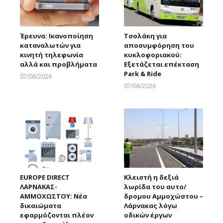
Έρευνα: Ικανοποίηση
Τσολάκη για
καταναλωτών για
αποσυμφόρηση του
κινητή τηλεφωνία
κυκλοφοριακού:
αλλά και προβλήματα
Εξετάζεται επέκταση
Park & Ride
07/08/2026
Larnakaonline
07/08/2026
Larnakaonline
EUROPE DIRECT
Κλειστή η δεξιά
ΛΑΡΝΑΚΑΣ-
λωρίδα του αυτο/
ΑΜΜΟΧΩΣΤΟΥ: Νέα
δρομου Αμμοχώστου –
δικαιώματα
Λάρνακας λόγω
εφαρμόζονται πλέον
οδικών έργων