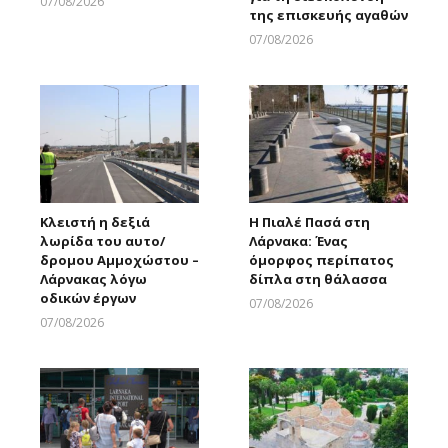
07/08/2026
της επισκευής αγαθών
Larnakaonline
07/08/2026
Larnakaonline
Κλειστή η δεξιά
Η Πιαλέ Πασά στη
λωρίδα του αυτο/
Λάρνακα: Ένας
δρομου Αμμοχώστου –
όμορφος περίπατος
Λάρνακας λόγω
δίπλα στη θάλασσα
οδικών έργων
07/08/2026
Larnakaonline
07/08/2026
Larnakaonline