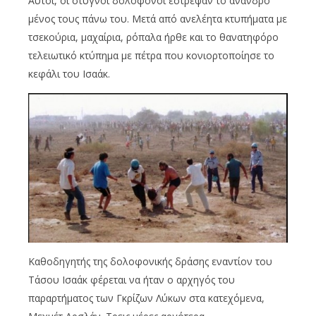
Αυτοί, οι στυγνοί δολοφόνοι έστρεψαν το άνανδρο
μένος τους πάνω του. Μετά από ανελέητα κτυπήματα με
τσεκούρια, μαχαίρια, ρόπαλα ήρθε και το θανατηφόρο
τελειωτικό κτύπημα με πέτρα που κονιορτοποίησε το
κεφάλι του Ισαάκ.
Καθοδηγητής της δολοφονικής δράσης εναντίον του
Tάσου Iσαάκ φέρεται να ήταν ο αρχηγός του
παραρτήματος των Γκρίζων Λύκων στα κατεχόμενα,