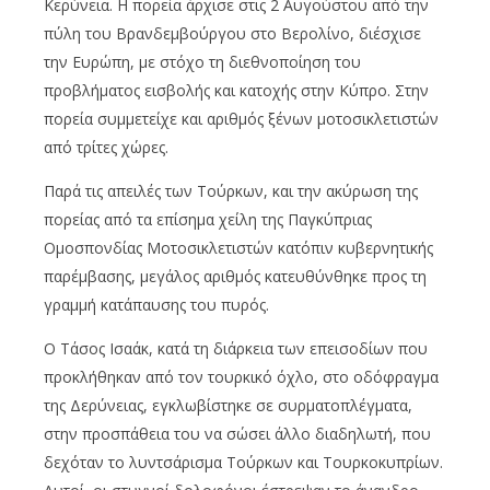
Κερύνεια. Η πορεία άρχισε στις 2 Αυγούστου από την
πύλη του Βρανδεμβούργου στο Βερολίνο, διέσχισε
την Ευρώπη, με στόχο τη διεθνοποίηση του
προβλήματος εισβολής και κατοχής στην Κύπρο. Στην
πορεία συμμετείχε και αριθμός ξένων μοτοσικλετιστών
από τρίτες χώρες.
Παρά τις απειλές των Τούρκων, και την ακύρωση της
πορείας από τα επίσημα χείλη της Παγκύπριας
Ομοσπονδίας Μοτοσικλετιστών κατόπιν κυβερνητικής
παρέμβασης, μεγάλος αριθμός κατευθύνθηκε προς τη
γραμμή κατάπαυσης του πυρός.
Ο Τάσος Ισαάκ, κατά τη διάρκεια των επεισοδίων που
προκλήθηκαν από τον τουρκικό όχλο, στο οδόφραγμα
της Δερύνειας, εγκλωβίστηκε σε συρματοπλέγματα,
στην προσπάθεια του να σώσει άλλο διαδηλωτή, που
δεχόταν το λυντσάρισμα Τούρκων και Τουρκοκυπρίων.