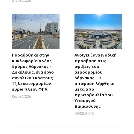
07/08/2026
Larnakaonline
Παραδόθηκε στην
Ανοίγει ξανά η οδική
κυκλοφορία ο νέος
πρόσβαση στις
δρόμος Λάρνακας –
αφίξεις του
Δεκέλειας, ένα έργο
αεροδρομίου
συνολικού κόστους
Λάρνακας – Η
14,8 εκατομμυρίων
απόφαση λήφθηκε
ευρώ πλέον ΦΠΑ.
μετά από
πρωτοβουλία του
06/08/2026
Υπουργού
Larnakaonline
Δικαιοσύνης
06/08/2026
Larnakaonline