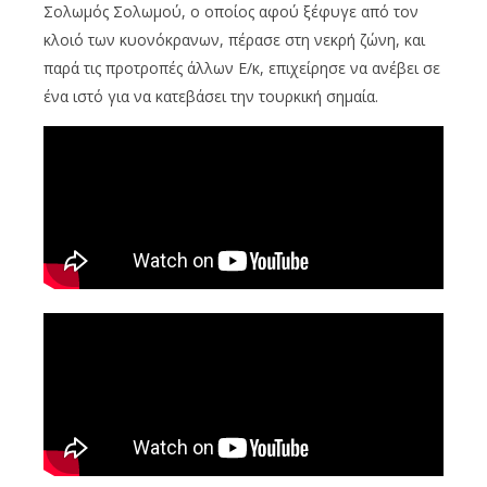
Σολωμός Σολωμού, ο οποίος αφού ξέφυγε από τον
κλοιό των κυονόκρανων, πέρασε στη νεκρή ζώνη, και
παρά τις προτροπές άλλων Ε/κ, επιχείρησε να ανέβει σε
ένα ιστό για να κατεβάσει την τουρκική σημαία.