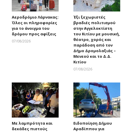
Αεροδρόμιο Λάρνακας:
Έξι ξεχωριστές
Όλες οι πληροφορίες
βραδιές πολιτισμού
για το άνοιγμα του
στην Αγγελοκτίστη
δρόμου προς αφίξεις
του Κιτίου με μουσική,
θέατρο, χορός και
07/08/2026
παράδοση από τον
Larnakaonline
Δήμο Δρομολαξιάς –
Μενεού και το Δ.Δ.
Κιτίου
07/08/2026
Larnakaonline
Με λαμπρότητα και
Ειδοποίηση Δήμου
δεκάδες πιστούς
Αραδίππου για