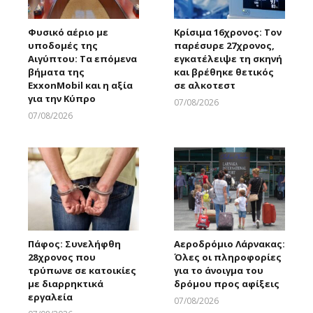
Φυσικό αέριο με
Κρίσιμα 16χρονος: Τον
υποδομές της
παρέσυρε 27χρονος,
Αιγύπτου: Τα επόμενα
εγκατέλειψε τη σκηνή
βήματα της
και βρέθηκε θετικός
ExxonMobil και η αξία
σε αλκοτεστ
για την Κύπρο
07/08/2026
Larnakaonline
07/08/2026
Larnakaonline
Πάφος: Συνελήφθη
Αεροδρόμιο Λάρνακας:
28χρονος που
Όλες οι πληροφορίες
τρύπωνε σε κατοικίες
για το άνοιγμα του
με διαρρηκτικά
δρόμου προς αφίξεις
εργαλεία
07/08/2026
Larnakaonline