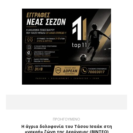
ΠΡΟΗΓΟΥΜΕΝΟ
Η άγρια δολοφονία του Τάσου Ισαάκ στη
«νεκρή» ζώνη της Δερύνειας (BINTEO)