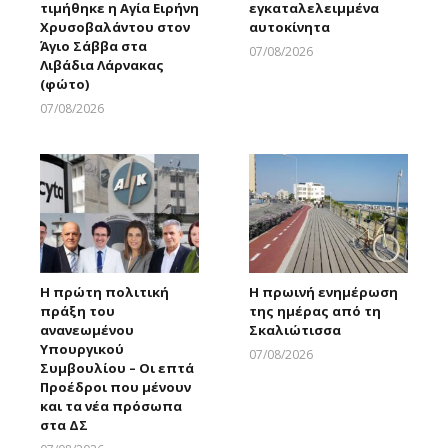
τιμήθηκε η Αγία Ειρήνη
εγκαταλελειμμένα
Χρυσοβαλάντου στον
αυτοκίνητα
Άγιο Σάββα στα
07/08/2026
Λιβάδια Λάρνακας
Larnakaonline
(φώτο)
07/08/2026
Larnakaonline
Η πρώτη πολιτική
Η πρωινή ενημέρωση
πράξη του
της ημέρας από τη
ανανεωμένου
Σκαλιώτισσα
Υπουργικού
07/08/2026
Συμβουλίου – Οι επτά
Larnakaonline
Προέδροι που μένουν
και τα νέα πρόσωπα
στα ΔΣ