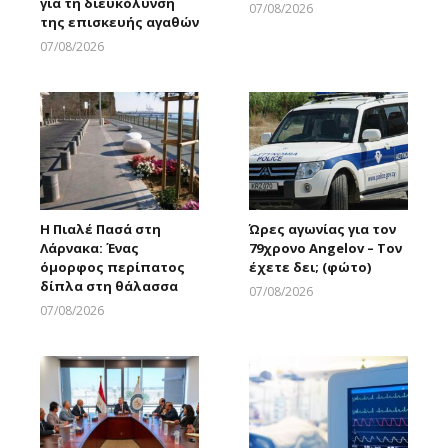
για τη διευκόλυνση
07/08/2026
της επισκευής αγαθών
Larnakaonline
07/08/2026
Larnakaonline
Η Πιαλέ Πασά στη
Ώρες αγωνίας για τον
Λάρνακα: Ένας
79χρονο Angelov – Τον
όμορφος περίπατος
έχετε δει; (φώτο)
δίπλα στη θάλασσα
07/08/2026
Larnakaonline
07/08/2026
Larnakaonline