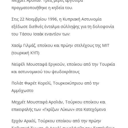
Mεχμέτ Aρσλάν. Τρεις μέρες αργότερα
πραγματοποιήθηκε η κηδεία του.
Στις 22 Νοεμβρίου 1996, η Κυπριακή Αστυνομία
εξέδωσε διεθνές ένταλμα σύλληψης για τη δολοφονία
του Τάσου Ισαάκ εναντίον των:
Χασίμ Γιλμάζ, εποίκου και πρώην στελέχους της ΜΙΤ
(τουρκική ΚΥΠ)
Νεϊφέλ Μουσταφά Εργκούν, εποίκου από την Τουρκία
και αστυνομικού του ψευδοκράτους
Πολάτ Φικρέτ Κορελί, Τουρκοκύπριου από την
Αμμόχωστο
Μεχμέτ Μουσταφά Αρσλάν, Τούρκου εποίκου και
επικεφαλής των «Γκρίζων Λύκων» στα Κατεχόμενα
Ερχάν Αρικλί, Τούρκου εποίκου από την πρώην