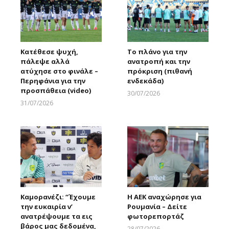
Κατέθεσε ψυχή,
Το πλάνο για την
πάλεψε αλλά
ανατροπή και την
ατύχησε στο φινάλε –
πρόκριση (πιθανή
Περηφάνια για την
ενδεκάδα)
προσπάθεια (video)
30/07/2026
Larnakaonline
31/07/2026
Larnakaonline
Καμορανέζι: “Έχουμε
Η ΑΕΚ αναχώρησε για
την ευκαιρία ν’
Ρουμανία – Δείτε
ανατρέψουμε τα εις
φωτορεπορτάζ
βάρος μας δεδομένα,
28/07/2026