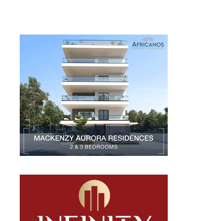
Larnakaonline