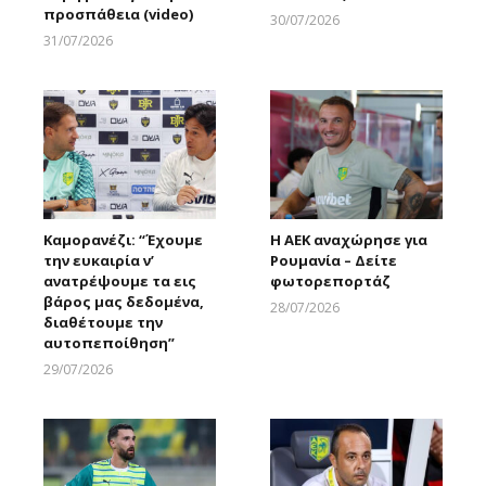
προσπάθεια (video)
30/07/2026
Larnakaonline
31/07/2026
Larnakaonline
Καμορανέζι: “Έχουμε
Η ΑΕΚ αναχώρησε για
την ευκαιρία ν’
Ρουμανία – Δείτε
ανατρέψουμε τα εις
φωτορεπορτάζ
βάρος μας δεδομένα,
28/07/2026
διαθέτουμε την
Larnakaonline
αυτοπεποίθηση”
29/07/2026
Larnakaonline