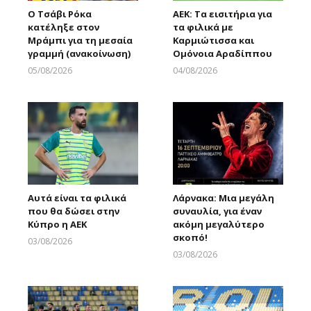
Ο Τσάβι Ρόκα
ΑΕΚ: Τα εισιτήρια για
κατέληξε στον
τα φιλικά με
Μράμπι για τη μεσαία
Καρμιώτισσα και
γραμμή (ανακοίνωση)
Ομόνοια Αραδίππου
05/08/2026
04/08/2026
Larnakaonline
Larnakaonline
Αυτά είναι τα φιλικά
Λάρνακα: Μια μεγάλη
που θα δώσει στην
συναυλία, για έναν
Κύπρο η ΑΕΚ
ακόμη μεγαλύτερο
σκοπό!
03/08/2026
Larnakaonline
03/08/2026
Larnakaonline