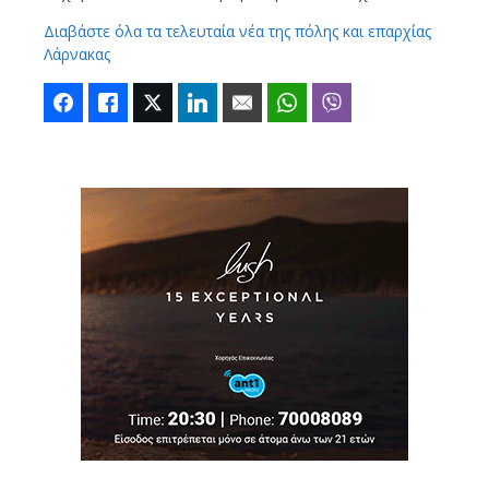
Διαβάστε όλα τα τελευταία νέα της πόλης και επαρχίας
Λάρνακας
Facebook
Like
Twitter
LinkedIn
Email
WhatsApp
Viber