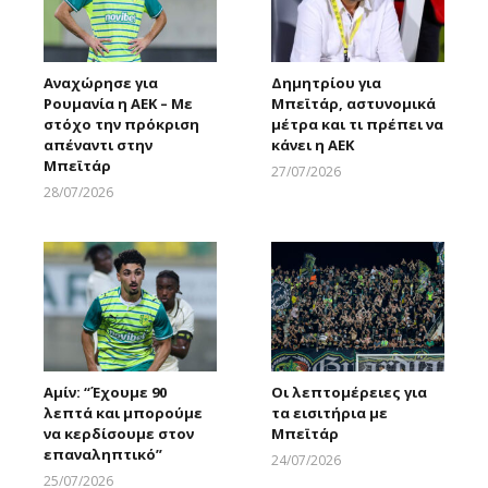
Αναχώρησε για
Δημητρίου για
Ρουμανία η ΑΕΚ – Με
Μπεϊτάρ, αστυνομικά
στόχο την πρόκριση
μέτρα και τι πρέπει να
απέναντι στην
κάνει η ΑΕΚ
Μπεϊτάρ
27/07/2026
Larnakaonline
28/07/2026
Larnakaonline
Αμίν: “Έχουμε 90
Οι λεπτομέρειες για
λεπτά και μπορούμε
τα εισιτήρια με
να κερδίσουμε στον
Μπεϊτάρ
επαναληπτικό”
24/07/2026
Larnakaonline
25/07/2026