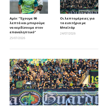
Αμίν: “Έχουμε 90
Οι λεπτομέρειες για
λεπτά και μπορούμε
τα εισιτήρια με
να κερδίσουμε στον
Μπεϊτάρ
επαναληπτικό”
24/07/2026
Larnakaonline
25/07/2026
Larnakaonline