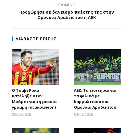
ΕΠΟΜΕΝΟ
Προχώρησε σε δανεισμό παίκτης της στην
Ομόνοια Αραδίππου η ΑΕΚ
ΔΙΑΒΑΣΤΕ ΕΠΙΣΗΣ
Ο Τσάβι Ρόκα
ΑΕΚ: Τα εισιτήρια για
κατέληξε στον
τα φιλικά με
Μράμπι για τη μεσαία
Καρμιώτισσα και
γραμμή (ανακοίνωση)
Ομόνοια Αραδίππου
05/08/2026
04/08/2026
Larnakaonline
Larnakaonline