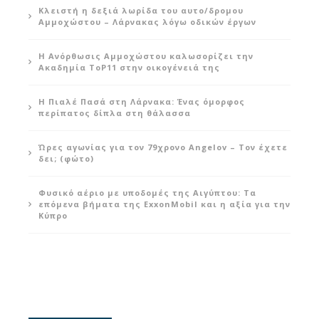
Κλειστή η δεξιά λωρίδα του αυτο/δρομου
Αμμοχώστου – Λάρνακας λόγω οδικών έργων
Η Ανόρθωσις Αμμοχώστου καλωσορίζει την
Ακαδημία ToP11 στην οικογένειά της
Η Πιαλέ Πασά στη Λάρνακα: Ένας όμορφος
περίπατος δίπλα στη θάλασσα
Ώρες αγωνίας για τον 79χρονο Angelov – Τον έχετε
δει; (φώτο)
Φυσικό αέριο με υποδομές της Αιγύπτου: Τα
επόμενα βήματα της ExxonMobil και η αξία για την
Κύπρο