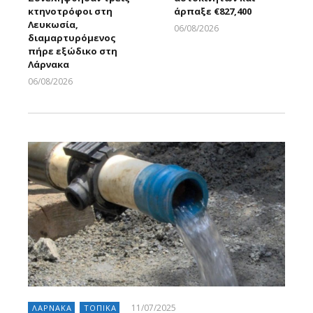
κτηνοτρόφοι στη
άρπαξε €827,400
Λευκωσία,
06/08/2026
διαμαρτυρόμενος
Larnakaonline
πήρε εξώδικο στη
Λάρνακα
06/08/2026
Larnakaonline
11/07/2025
ΛΑΡΝΑΚΑ
ΤΟΠΙΚΑ