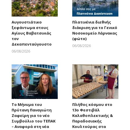
Αυγουστιάτικο
Πλατινένια διεθνής
ξεφάντωμα στους
διάκριση για το Γενικό
Αγίους Βαβατσινιάς
Νοσοκομείο Λάρνακας
τον
(φώτο)
Δεκαπενταύγουστο
06/08/2026
Larnakaonline
06/08/2026
Larnakaonline
Το Μήνυμα του
Πλήθος κόσμου στο
Πρύτανη Παναγιώτη
13ο Φεστιβάλ
Ζαφείρη για το νέο
Καλαθοπλεκτικής &
Συμβούλιο του ΤΕΠΑΚ
Παραδοσιακής
– Αναφορά στη νέα
Κουλτούρας στα