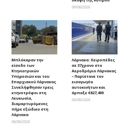
σκάφη της Κύπρου
Larnakaonline
06/08/2026
Larnakaonline
Μπλόκαραν την
Λάρνακα: Χειροπέδες
είσοδο των
σε 37χρονο στο
Κτηνιατρικών
Αεροδρόμιο Λάρνακας
Υπηρεσιών και του
– Παρίστανε τον
Επαρχιακού Λάρνακας
εισαγωγέα
Συνελήφθησαν τρεις
αυτοκινήτων και
κτηνοτρόφοι στη
άρπαξε €827,400
Λευκωσία,
06/08/2026
διαμαρτυρόμενος
Larnakaonline
πήρε εξώδικο στη
Λάρνακα
06/08/2026
Larnakaonline