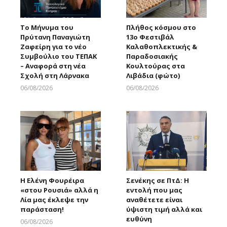
Το Μήνυμα του
Πλήθος κόσμου στο
Πρύτανη Παναγιώτη
13ο Φεστιβάλ
Ζαφείρη για το νέο
Καλαθοπλεκτικής &
Συμβούλιο του ΤΕΠΑΚ
Παραδοσιακής
– Αναφορά στη νέα
Κουλτούρας στα
Σχολή στη Λάρνακα
Λιβάδια (φώτο)
06/08/2026
06/08/2026
Larnakaonline
Larnakaonline
Η Ελένη Φουρέιρα
Σενέκης σε ΠτΔ: Η
«στου Ρουσιά» αλλά η
εντολή που μας
Λία μας έκλεψε την
αναθέτετε είναι
παράσταση!
ύψιστη τιμή αλλά και
ευθύνη
06/08/2026