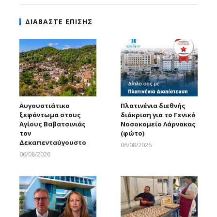
ΔΙΑΒΑΣΤΕ ΕΠΙΣΗΣ
Αυγουστιάτικο
Πλατινένια διεθνής
ξεφάντωμα στους
διάκριση για το Γενικό
Αγίους Βαβατσινιάς
Νοσοκομείο Λάρνακας
τον
(φώτο)
Δεκαπενταύγουστο
06/08/2026
Larnakaonline
06/08/2026
Larnakaonline