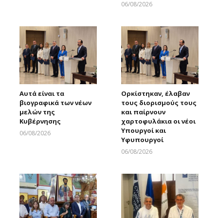
Larnakaonline
06/08/2026
Larnakaonline
Αυτά είναι τα
Ορκίστηκαν, έλαβαν
βιογραφικά των νέων
τους διορισμούς τους
μελών της
και παίρνουν
Κυβέρνησης
χαρτοφυλάκια οι νέοι
Υπουργοί και
06/08/2026
Υφυπουργοί
Larnakaonline
06/08/2026
Larnakaonline