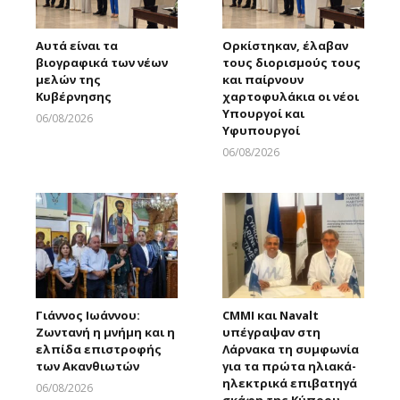
Αυτά είναι τα
Ορκίστηκαν, έλαβαν
βιογραφικά των νέων
τους διορισμούς τους
μελών της
και παίρνουν
Κυβέρνησης
χαρτοφυλάκια οι νέοι
Υπουργοί και
06/08/2026
Υφυπουργοί
Larnakaonline
06/08/2026
Larnakaonline
Γιάννος Ιωάννου:
CMMI και Navalt
Ζωντανή η μνήμη και η
υπέγραψαν στη
ελπίδα επιστροφής
Λάρνακα τη συμφωνία
των Ακανθιωτών
για τα πρώτα ηλιακά-
ηλεκτρικά επιβατηγά
06/08/2026