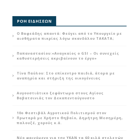
ΡΟΗ ΕΙΔΗΣΕΩΝ
Ο Βαφεάδης απαντά: Φεύγει από το Υπουργείο με
αισθήματα πικρίας λόγω σκανδάλου ΤΑΚΑΤΑ;
Παπαναστασίου:«Αναγκαίος ο GSI – Οι συνεχείς
καθυστερήσεις ακριβαίνουν το έργο»
Τίνα Παύλου: Στο επίκεντρο παιδιά, άτομα με
αναπηρία και στήριξη της οικογένειας
Αυγουστιάτικο ξεφάντωμα στους Αγίους
Βαβατσινιάς τον Δεκαπενταύγουστο
10ο Φεστιβάλ Αγροτικού Πολιτισμού στον
Πρωταρά με Χρήστο Θηβαίο, Δημήτρη Μεσημέρη,
παλουζέ, χορούς κ.ά.
Νέο φαινόμενο για την ΥΚΑΝ τα 60 κιλά στελεχών