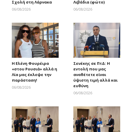
Σχολή στη Λάρνακα
Λιβάδια (φώτο)
06/08/2026
06/08/2026
Larnakaonline
Larnakaonline
Η Ελένη Φουρέιρα
Σενέκης σε ΠτΔ: Η
«στου Ρουσιά» αλλά η
εντολή που μας
Λία μας έκλεψε την
αναθέτετε είναι
παράσταση!
ύψιστη τιμή αλλά και
ευθύνη
06/08/2026
Larnakaonline
06/08/2026
Larnakaonline