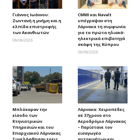
Γιάννος Ιωάννου:
CMMI και Navalt
Ζωντανή η μνήμη και η
υπέγραψαν στη
ελπίδα επιστροφής
Λάρνακα τη συμφωνία
των Ακανθιωτών
για τα πρώτα ηλιακά-
ηλεκτρικά επιβατηγά
06/08/2026
σκάφη της Κύπρου
Larnakaonline
06/08/2026
Larnakaonline
Μπλόκαραν την
Λάρνακα: Χειροπέδες
είσοδο των
σε 37χρονο στο
Κτηνιατρικών
Αεροδρόμιο Λάρνακας
Υπηρεσιών και του
– Παρίστανε τον
Επαρχιακού Λάρνακας
εισαγωγέα
Συνελήφθησαν τρεις
αυτοκινήτων και