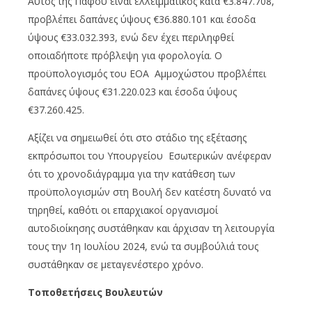
Αυτός της Πάφου είναι ελλειμματικός κατά €3.847.708,
προβλέπει δαπάνες ύψους €36.880.101 και έσοδα
ύψους €33.032.393, ενώ δεν έχει περιληφθεί
οποιαδήποτε πρόβλεψη για φορολογία. Ο
προϋπολογισμός του ΕΟΑ Αμμοχώστου προβλέπει
δαπάνες ύψους €31.220.023 και έσοδα ύψους
€37.260.425.
Αξίζει να σημειωθεί ότι στο στάδιο της εξέτασης
εκπρόσωποι του Υπουργείου Εσωτερικών ανέφεραν
ότι το χρονοδιάγραμμα για την κατάθεση των
προϋπολογισμών στη Βουλή δεν κατέστη δυνατό να
τηρηθεί, καθότι οι επαρχιακοί οργανισμοί
αυτοδιοίκησης συστάθηκαν και άρχισαν τη λειτουργία
τους την 1η Ιουλίου 2024, ενώ τα συμβούλιά τους
συστάθηκαν σε μεταγενέστερο χρόνο.
Τοποθετήσεις Βουλευτών