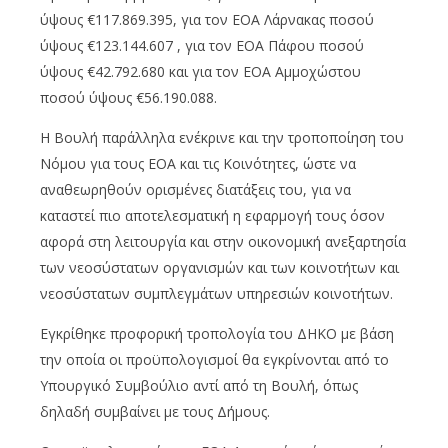
ύψους €117.869.395, για τον ΕΟΑ Λάρνακας ποσού
ύψους €123.144.607 , για τον ΕΟΑ Πάφου ποσού
ύψους €42.792.680 και για τον ΕΟΑ Αμμοχώστου
ποσού ύψους €56.190.088.
Η Βουλή παράλληλα ενέκρινε και την τροποποίηση του
Νόμου για τους ΕΟΑ και τις Κοινότητες, ώστε να
αναθεωρηθούν ορισμένες διατάξεις του, για να
καταστεί πιο αποτελεσματική η εφαρμογή τους όσον
αφορά στη λειτουργία και στην οικονομική ανεξαρτησία
των νεοσύστατων οργανισμών και των κοινοτήτων και
νεοσύστατων συμπλεγμάτων υπηρεσιών κοινοτήτων.
Εγκρίθηκε προφορική τροπολογία του ΔΗΚΟ με βάση
την οποία οι προϋπολογισμοί θα εγκρίνονται από το
Υπουργικό Συμβούλιο αντί από τη Βουλή, όπως
δηλαδή συμβαίνει με τους Δήμους.