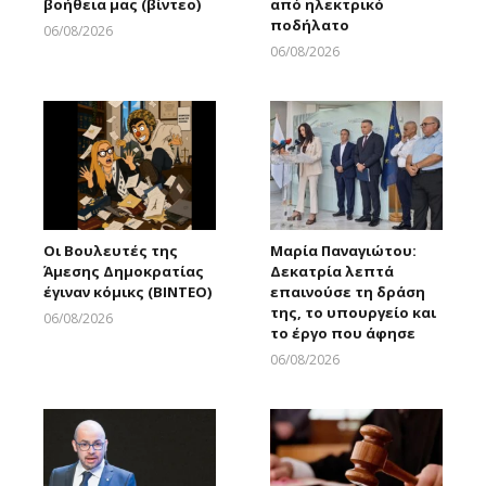
βοήθεια μας (βίντεο)
από ηλεκτρικό
ποδήλατο
06/08/2026
Larnakaonline
06/08/2026
Larnakaonline
Οι Βουλευτές της
Μαρία Παναγιώτου:
Άμεσης Δημοκρατίας
Δεκατρία λεπτά
έγιναν κόμικς (ΒΙΝΤΕΟ)
επαινούσε τη δράση
της, το υπουργείο και
06/08/2026
το έργο που άφησε
Larnakaonline
06/08/2026
Larnakaonline