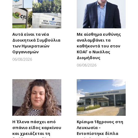
Αυτά είναι τα νέα
Με αίσθημα ευθύνης
Διοικητικά Συμβούλια
αναλαμβάνει τα
των Ημικρατικών
καθήκοντά του στον
Οργανισμών
ΚΟΑΓ ο Νικόλας
Διομήδους
06/08/2026
Larnakaonline
06/08/2026
Larnakaonline
Η Έλενα πάσχει από
Κρίσιμα 18χρονος στη
σπάνιο είδος καρκίνου
Λευκωσία –
και χρειάζεται τη
Εντοπίστηκε δίπλα