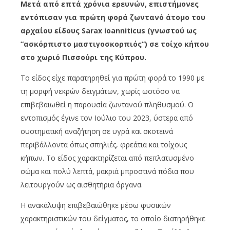
Μετά από επτά χρόνια ερευνών, επιστήμονες
εντόπισαν για πρώτη φορά ζωντανό άτομο του
αρχαίου είδους Sarax ioanniticus (γνωστού ως
“ασκόρπιστο μαστιγοσκορπιός”) σε τοίχο κήπου
στο χωριό Πισσούρι της Κύπρου.
Το είδος είχε παρατηρηθεί για πρώτη φορά το 1990 με
τη μορφή νεκρών δειγμάτων, χωρίς ωστόσο να
επιβεβαιωθεί η παρουσία ζωντανού πληθυσμού. Ο
εντοπισμός έγινε τον Ιούλιο του 2023, ύστερα από
συστηματική αναζήτηση σε υγρά και σκοτεινά
περιβάλλοντα όπως σπηλιές, φρεάτια και τοίχους
κήπων. Το είδος χαρακτηρίζεται από πεπλατυσμένο
σώμα και πολύ λεπτά, μακριά μπροστινά πόδια που
λειτουργούν ως αισθητήρια όργανα.
Η ανακάλυψη επιβεβαιώθηκε μέσω φυσικών
χαρακτηριστικών του δείγματος, το οποίο διατηρήθηκε