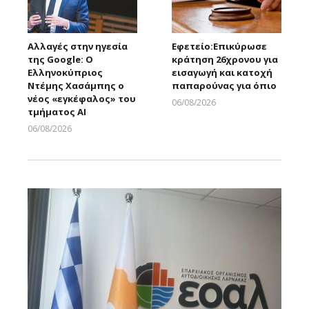
Αλλαγές στην ηγεσία
Εφετείο:Eπικύρωσε
της Google: Ο
κράτηση 26χρονου για
Ελληνοκύπριος
εισαγωγή και κατοχή
Ντέμης Χασάμπης ο
παπαρούνας για όπιο
νέος «εγκέφαλος» του
06/08/2026
τμήματος AI
Larnakaonline
06/08/2026
Larnakaonline