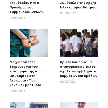
Ελευθερίου η νέα
Συμβούλιο της Αρχής
Πρόεδρος του
Ηλεκτρισμού Κύπρου
Συμβουλίου «Φωνή»
06/08/2026
Larnakaonline
06/08/2026
Larnakaonline
Με χειροπέδες
Πρώτο κουδούνι με
16χρονος για τον
απαγορεύσεις: Εκτός
εμπρησμό της πρώην
σχολείων εμβλήματα
μπυραρίας στη
κομμάτων και ομάδων
Λευκωσία – Τον
06/08/2026
«έκαψε» μαρτυρία
Larnakaonline
06/08/2026
Larnakaonline