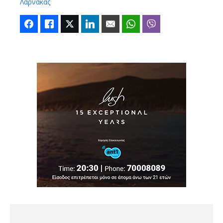
Λάρνακας
Facebook
Like
Twitter
LinkedIn
Email
WhatsApp
Viber