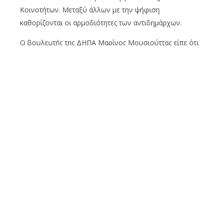
Κοινοτήτων. Μεταξύ άλλων με την ψήφιση
καθορίζονται οι αρμοδιότητες των αντιδημάρχων.
Ο βουλευτής της ΔΗΠΑ Μαρίνος Μουσιούττας είπε ότι
η μεταρρύθμιση της ΤΑ ήρθε για να μείνει, για καλύτερη
ζωή των πολιτών, προσθέτοντας ότι η προσπάθεια της
Βουλής είναι συνεχής για να λειτουργήσει η ΤΑ μετά
την μεταρρύθμιση.
Ο Χρίστος Σενέκης, βουλευτής του ΔΗΚΟ, ανέφερε ότι
ήταν φυσικό σε μια τόσο ευρεία μεταρρύθμιση να
εντοπίζονταν κενά και δυσλειτουργία και γι’ αυτό το
ΥΠΕΣ προχώρησε σε νέες νομοθετικές ρυθμίσεις.
Ο βουλευτής της ΕΔΕΚ Μαρίνος Σιζόπουλος σημείωσε
ότι οι αλλαγές είναι προς την ορθή κατεύθυνση αν και
πολλές είχαν προβλεφθεί και το κόμμα του υπέβαλε
προτάσεις που απορρίφθηκαν.