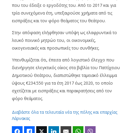
που του έδειξε ο εργοδότης του. Από το 2017 και για
τρία συνεχόμενα έτη, υπεξαιρούσε χρήματα από τις
εισπράξεις και τον φόρο θεάματος του θεάτρου.
Στην απόφαση ελήφθησαν υπόψη ως ελαφρυντικά το
λευκό ποινικό μητρώο του, οι οικονομικές,
οικογενειακές και προσωπικές του συνθήκες.
Υπενθυμίζεται ότι, έπειτα από λογιστικό έλεγχο που
διενήργησε ελεγκτικός οίκος στα βιβλία του Παττίχειου
Δημοτικού Θεάτρου, διαπιστώθηκε ταμειακό έλλειμμα
ύψους €234.550 για τα έτη 2017 έως 2020, το οποίο
σχετίζεται με εισπράξεις και παρακρατήσεις από τον
φόρο θεάματος.
Διαβάστε όλα τα τελευταία νέα της πόλης και επαρχίας
Λάρνακας
Facebook
Like
Twitter
LinkedIn
Email
WhatsApp
Viber