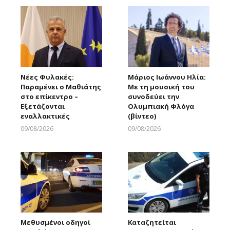
Νέες Φυλακές:
Μάριος Ιωάννου Ηλία:
Παραμένει ο Μαθιάτης
Με τη μουσική του
στο επίκεντρο –
συνοδεύει την
Εξετάζονται
Ολυμπιακή Φλόγα
εναλλακτικές
(βίντεο)
09/08/2026
09/08/2026
Larnakaonline
Larnakaonline
Μεθυσμένοι οδηγοί
Καταζητείται