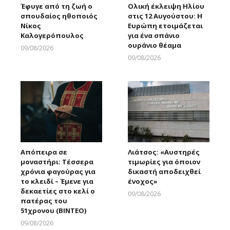
Έφυγε από τη ζωή ο
Ολική έκλειψη Ηλίου
σπουδαίος ηθοποιός
στις 12 Αυγούστου: Η
Νίκος
Ευρώπη ετοιμάζεται
Καλογερόπουλος
για ένα σπάνιο
ουράνιο θέαμα
09/08/2026
Larnakaonline
09/08/2026
Larnakaonline
Απόπειρα σε
Λιάτσος: «Αυστηρές
μοναστήρι: Τέσσερα
τιμωρίες για όποιον
χρόνια φαγούρας για
δικαστή αποδειχθεί
το κλειδί – Έμενε για
ένοχος»
δεκαετίες στο κελί ο
09/08/2026
πατέρας του
Larnakaonline
51χρονου (ΒΙΝΤΕΟ)
09/08/2026