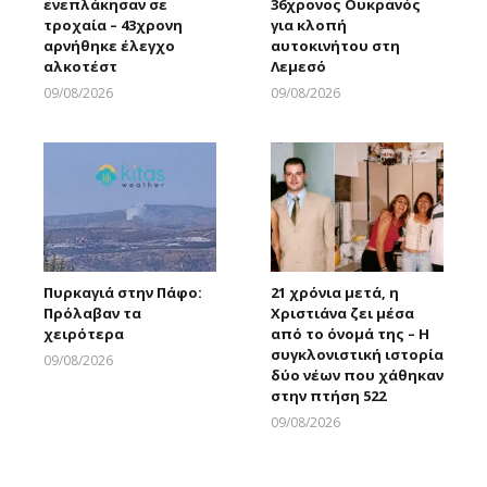
ενεπλάκησαν σε
36χρονος Ουκρανός
τροχαία – 43χρονη
για κλοπή
αρνήθηκε έλεγχο
αυτοκινήτου στη
αλκοτέστ
Λεμεσό
09/08/2026
09/08/2026
Larnakaonline
Larnakaonline
Πυρκαγιά στην Πάφο:
21 χρόνια μετά, η
Πρόλαβαν τα
Χριστιάνα ζει μέσα
χειρότερα
από το όνομά της – Η
συγκλονιστική ιστορία
09/08/2026
δύο νέων που χάθηκαν
Larnakaonline
στην πτήση 522
09/08/2026
Larnakaonline