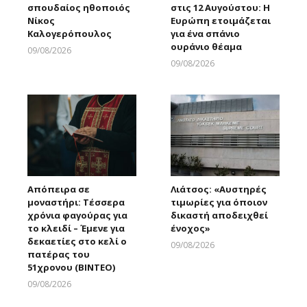
σπουδαίος ηθοποιός
στις 12 Αυγούστου: Η
Νίκος
Ευρώπη ετοιμάζεται
Καλογερόπουλος
για ένα σπάνιο
ουράνιο θέαμα
09/08/2026
Larnakaonline
09/08/2026
Larnakaonline
Απόπειρα σε
Λιάτσος: «Αυστηρές
μοναστήρι: Τέσσερα
τιμωρίες για όποιον
χρόνια φαγούρας για
δικαστή αποδειχθεί
το κλειδί – Έμενε για
ένοχος»
δεκαετίες στο κελί ο
09/08/2026
πατέρας του
Larnakaonline
51χρονου (ΒΙΝΤΕΟ)
09/08/2026
Larnakaonline