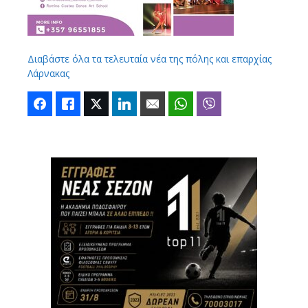
Διαβάστε όλα τα τελευταία νέα της πόλης και επαρχίας
Λάρνακας
Facebook
Like
Twitter
LinkedIn
Email
WhatsApp
Viber