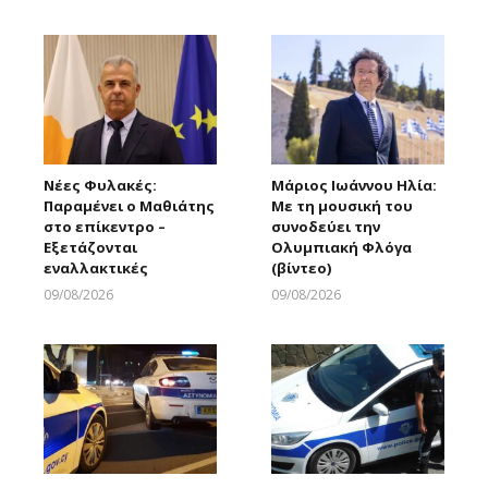
Larnakaonline
Νέες Φυλακές:
Μάριος Ιωάννου Ηλία:
Παραμένει ο Μαθιάτης
Με τη μουσική του
στο επίκεντρο –
συνοδεύει την
Εξετάζονται
Ολυμπιακή Φλόγα
εναλλακτικές
(βίντεο)
09/08/2026
09/08/2026
Larnakaonline
Larnakaonline