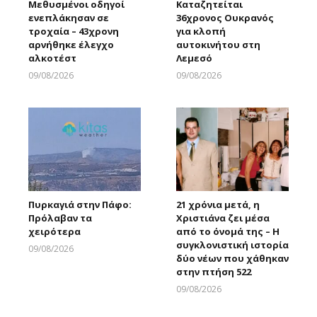
Μεθυσμένοι οδηγοί
Καταζητείται
ενεπλάκησαν σε
36χρονος Ουκρανός
τροχαία – 43χρονη
για κλοπή
αρνήθηκε έλεγχο
αυτοκινήτου στη
αλκοτέστ
Λεμεσό
09/08/2026
09/08/2026
Larnakaonline
Larnakaonline
Πυρκαγιά στην Πάφο:
21 χρόνια μετά, η
Πρόλαβαν τα
Χριστιάνα ζει μέσα
χειρότερα
από το όνομά της – Η
συγκλονιστική ιστορία
09/08/2026
δύο νέων που χάθηκαν
Larnakaonline
στην πτήση 522
09/08/2026
Larnakaonline