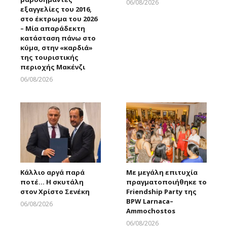
06/08/2026
εξαγγελίες του 2016,
Larnakaonline
στο έκτρωμα του 2026
– Μία απαράδεκτη
κατάσταση πάνω στο
κύμα, στην «καρδιά»
της τουριστικής
περιοχής Μακένζι
06/08/2026
Larnakaonline
Κάλλιο αργά παρά
Με μεγάλη επιτυχία
ποτέ… Η σκυτάλη
πραγματοποιήθηκε το
στον Χρίστο Σενέκη
Friendship Party της
BPW Larnaca–
06/08/2026
Ammochostos
Larnakaonline
06/08/2026