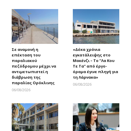
Larnakaonline
Σε αναμονή η
«Δέκα χρόνια
επέκταση του
εγκατάλειψης στο
παραλιακού
Μακένζι – Το “Λα Κου
πεζόδρομου μέχρι να
Τε Τα” από έργο-
αντιμετωπιστεί η
όραμα έγινε πληγή για
διάβρωση της
τη Λάρνακα»
παραλίας Ορόκλινης
06/08/2026
Larnakaonline
06/08/2026
Larnakaonline