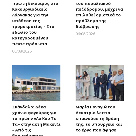
πρώτη δικάσιμος στο
του παραλιακού
Κακουργιοδικείο
πεζόδρομου, μέχρι να
Λάρνακας για την
επιλυθεί οριστικά το
υπόθεση της
πρόβλημα της
τρομοκρατίας – Στο
διάβρωσης
εδώλιο του
06/08/2026
κατηγορουμένου
Larnakaonline
πέντε πρόσωπα
06/08/2026
Larnakaonline
Σκάνδαλο: Δέκα
Μαρία Παναγιώτου:
χρόνια φαγούρας για
Δεκατρία λεπτά
το πρώην «Λα Κου Τε
επαινούσε τη δράση
Τα» στην ακτή Μακένζι
της, το υπουργείο και
– Από τις
το έργο που άφησε
βαρυσήμαντες