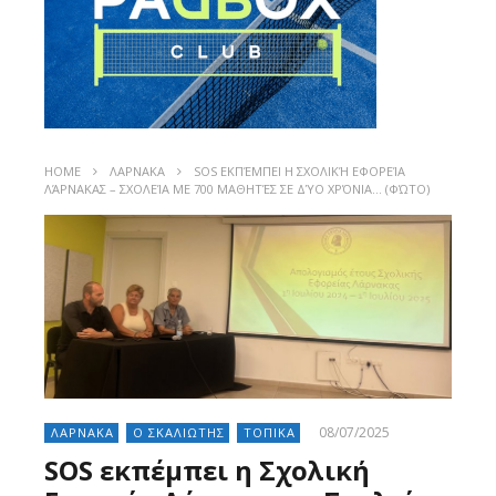
HOME
ΛΑΡΝΑΚΑ
SOS ΕΚΠΈΜΠΕΙ Η ΣΧΟΛΙΚΉ ΕΦΟΡΕΊΑ
ΛΆΡΝΑΚΑΣ – ΣΧΟΛΕΊΑ ΜΕ 700 ΜΑΘΗΤΈΣ ΣΕ ΔΎΟ ΧΡΌΝΙΑ… (ΦΏΤΟ)
08/07/2025
ΛΑΡΝΑΚΑ
Ο ΣΚΑΛΙΩΤΗΣ
ΤΟΠΙΚΑ
SOS εκπέμπει η Σχολική