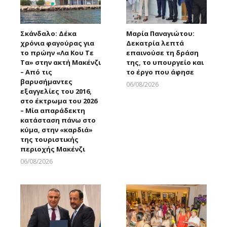
Σκάνδαλο: Δέκα
Μαρία Παναγιώτου:
χρόνια φαγούρας για
Δεκατρία λεπτά
το πρώην «Λα Κου Τε
επαινούσε τη δράση
Τα» στην ακτή Μακένζι
της, το υπουργείο και
– Από τις
το έργο που άφησε
βαρυσήμαντες
06/08/2026
εξαγγελίες του 2016,
Larnakaonline
στο έκτρωμα του 2026
– Μία απαράδεκτη
κατάσταση πάνω στο
κύμα, στην «καρδιά»
της τουριστικής
περιοχής Μακένζι
06/08/2026
Larnakaonline