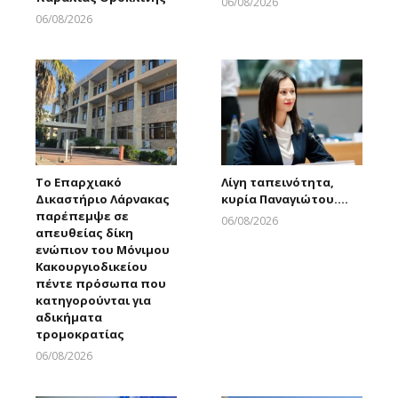
06/08/2026
Larnakaonline
06/08/2026
Larnakaonline
Το Επαρχιακό
Λίγη ταπεινότητα,
Δικαστήριο Λάρνακας
κυρία Παναγιώτου….
παρέπεμψε σε
06/08/2026
απευθείας δίκη
Larnakaonline
ενώπιον του Μόνιμου
Κακουργιοδικείου
πέντε πρόσωπα που
κατηγορούνται για
αδικήματα
τρομοκρατίας
06/08/2026
Larnakaonline