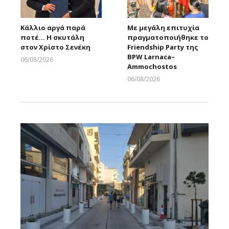
Κάλλιο αργά παρά
Με μεγάλη επιτυχία
ποτέ… Η σκυτάλη
πραγματοποιήθηκε το
στον Χρίστο Σενέκη
Friendship Party της
BPW Larnaca–
06/08/2026
Ammochostos
Larnakaonline
06/08/2026
Larnakaonline