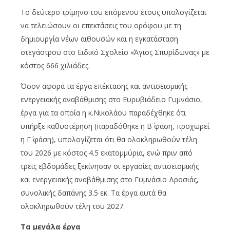
Το δεύτερο τρίμηνο του επόμενου έτους υπολογίζεται
να τελειώσουν οι επεκτάσεις του ορόφου με τη
δημιουργία νέων αιθουσών και η εγκατάσταση
στεγάστρου στο Ειδικό Σχολείο «Άγιος Σπυρίδωνας» με
κόστος 666 χιλιάδες.
Όσον αφορά τα έργα επέκτασης και αντισεισμικής –
ενεργειακής αναβάθμισης στο Ευρυβιάδειο Γυμνάσιο,
έργα για τα οποία η κ.Νικολάου παραδέχθηκε ότι
υπήρξε καθυστέρηση (παραδόθηκε η Β΄ φάση, προχωρεί
η Γ΄ φάση), υπολογίζεται ότι θα ολοκληρωθούν τέλη
του 2026 με κόστος 4.5 εκατομμύρια, ενώ πριν από
τρεις εβδομάδες ξεκίνησαν οι εργασίες αντισεισμικής
και ενεργειακής αναβάθμισης στο Γυμνάσιο Δροσιάς,
συνολικής δαπάνης 3.5 εκ. Τα έργα αυτά θα
ολοκληρωθούν τέλη του 2027.
Τα μεγάλα έργα