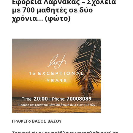
Εφορεία Λάρνακας – Σχολεία
με 700 μαθητές σε δύο
χρόνια… (φώτο)
ΓΡΑΦΕΙ o ΒΑΣΟΣ ΒΑΣΟΥ
Τρομερό είναι το πρόβλημα υπερπληθυσμού σε