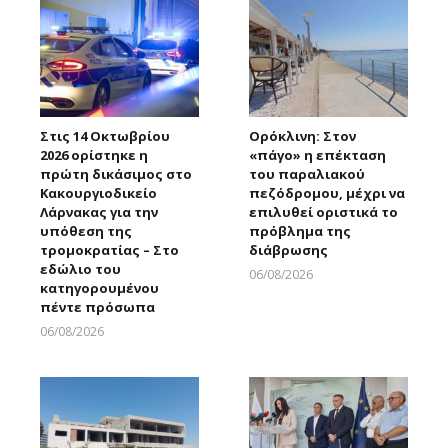
Στις 14 Οκτωβρίου
Ορόκλινη: Στον
2026 ορίστηκε η
«πάγο» η επέκταση
πρώτη δικάσιμος στο
του παραλιακού
Κακουργιοδικείο
πεζόδρομου, μέχρι να
Λάρνακας για την
επιλυθεί οριστικά το
υπόθεση της
πρόβλημα της
τρομοκρατίας – Στο
διάβρωσης
εδώλιο του
06/08/2026
κατηγορουμένου
Larnakaonline
πέντε πρόσωπα
06/08/2026
Larnakaonline