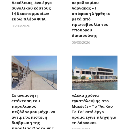
Δεκέλειας, ένα έργο
αεροδρομίου
συνολικού κόστους
Λάρνακας – Η
14,8 εκατομμυρίων
απόφαση λήφθηκε
ευρώ πλέον ΦΠΑ.
μετά από
πρωτοβουλία του
06/08/2026
Υπουργού
Larnakaonline
Δικαιοσύνης
06/08/2026
Larnakaonline
Σε αναμονή η
«Δέκα χρόνια
επέκταση του
εγκατάλειψης στο
παραλιακού
Μακένζι – Το “Λα Κου
πεζόδρομου μέχρι να
Τε Τα” από έργο-
αντιμετωπιστεί η
όραμα έγινε πληγή για
διάβρωση της
τη Λάρνακα»
παραλίας Ορόκλινης