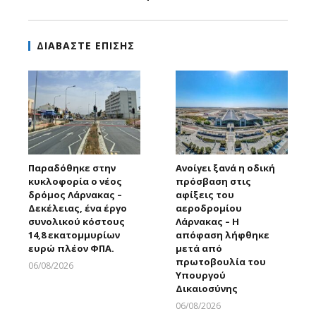
ΔΙΑΒΑΣΤΕ ΕΠΙΣΗΣ
Παραδόθηκε στην
Ανοίγει ξανά η οδική
κυκλοφορία ο νέος
πρόσβαση στις
δρόμος Λάρνακας –
αφίξεις του
Δεκέλειας, ένα έργο
αεροδρομίου
συνολικού κόστους
Λάρνακας – Η
14,8 εκατομμυρίων
απόφαση λήφθηκε
ευρώ πλέον ΦΠΑ.
μετά από
πρωτοβουλία του
06/08/2026
Υπουργού
Larnakaonline
Δικαιοσύνης
06/08/2026