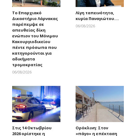
Το Επαρχιακό
Λίγη ταπεινότητα,
Δικαστήριο Λάρνακας
κυρία Παναγιώτου….
παρέπεμψε σε
06/08/2026
απευθείας δίκη
Larnakaonline
ενώπιον του Μόνιμου
Κακουργιοδικείου
πέντε πρόσωπα που
κατηγορούνται για
αδικήματα
τρομοκρατίας
06/08/2026
Larnakaonline
Στις 14 Οκτωβρίου
Ορόκλινη: Στον
2026 ορίστηκε η
«πάγο» η επέκταση