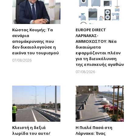
Κώστας Κουμής: Τα
EUROPE DIRECT
σενάρια
ΛΑΡΝΑΚΑΣ-
απομάκρυνσης που
ΑΜΜΟΧΩΣΤΟΥ: Νέα
δεν δικαιολογούσε η
δικαιώματα
εικόνα του τουρισμού
εφαρμόζονται πλέον
για τη διευκόλυνση
07/08/2026
της επισκευής αγαθών
Larnakaonline
07/08/2026
Larnakaonline
Κλειστή η δεξιά
Η Πιαλέ Πασά στη
λωρίδα του αυτο/
Λάρνακα: Ένας