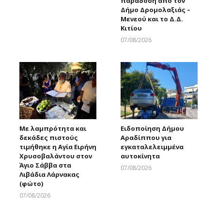
παράδοση από τον
Larnakaonline
Δήμο Δρομολαξιάς –
Μενεού και το Δ.Δ.
Κιτίου
07/08/2026
Larnakaonline
Με λαμπρότητα και
Ειδοποίηση Δήμου
δεκάδες πιστούς
Αραδίππου για
τιμήθηκε η Αγία Ειρήνη
εγκαταλελειμμένα
Χρυσοβαλάντου στον
αυτοκίνητα
Άγιο Σάββα στα
07/08/2026
Λιβάδια Λάρνακας
Larnakaonline
(φώτο)
07/08/2026
Larnakaonline