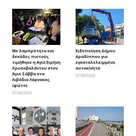
Με λαμπρότητα και
Ειδοποίηση Δήμου
δεκάδες πιστούς
Αραδίππου για
τιμήθηκε η Αγία Ειρήνη
εγκαταλελειμμένα
Χρυσοβαλάντου στον
αυτοκίνητα
Άγιο Σάββα στα
07/08/2026
Λιβάδια Λάρνακας
Larnakaonline
(φώτο)
07/08/2026
Larnakaonline