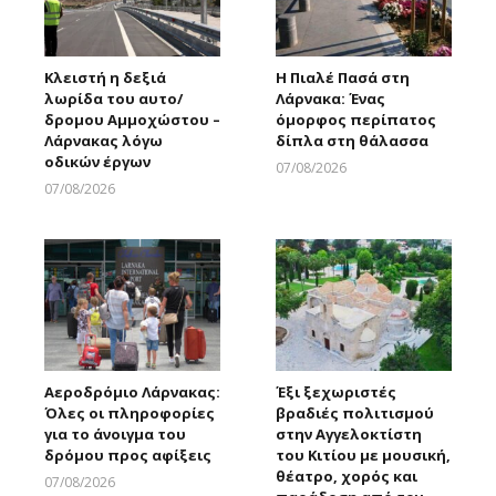
Κλειστή η δεξιά
Η Πιαλέ Πασά στη
λωρίδα του αυτο/
Λάρνακα: Ένας
δρομου Αμμοχώστου –
όμορφος περίπατος
Λάρνακας λόγω
δίπλα στη θάλασσα
οδικών έργων
07/08/2026
Larnakaonline
07/08/2026
Larnakaonline
Αεροδρόμιο Λάρνακας:
Έξι ξεχωριστές
Όλες οι πληροφορίες
βραδιές πολιτισμού
για το άνοιγμα του
στην Αγγελοκτίστη
δρόμου προς αφίξεις
του Κιτίου με μουσική,
θέατρο, χορός και
07/08/2026