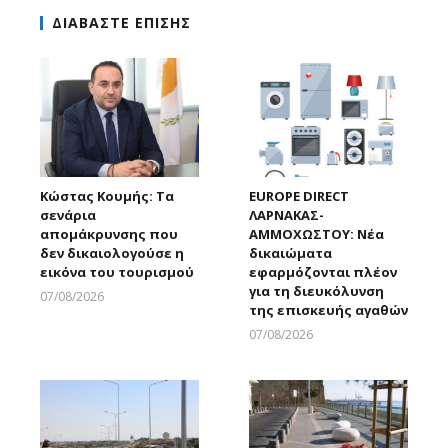
ΔΙΑΒΑΣΤΕ ΕΠΙΣΗΣ
Κώστας Κουμής: Τα
EUROPE DIRECT
σενάρια
ΛΑΡΝΑΚΑΣ-
απομάκρυνσης που
ΑΜΜΟΧΩΣΤΟΥ: Νέα
δεν δικαιολογούσε η
δικαιώματα
εικόνα του τουρισμού
εφαρμόζονται πλέον
για τη διευκόλυνση
07/08/2026
της επισκευής αγαθών
Larnakaonline
07/08/2026
Larnakaonline