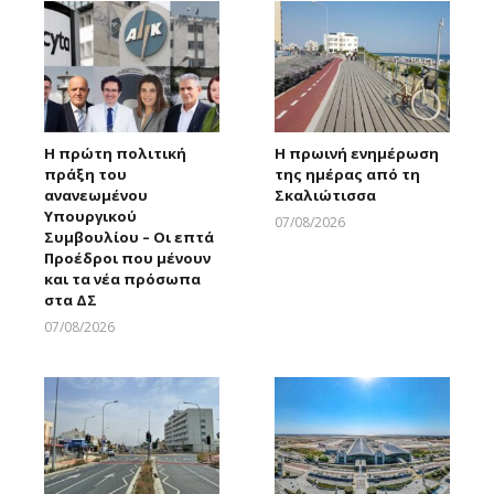
Η πρώτη πολιτική
Η πρωινή ενημέρωση
πράξη του
της ημέρας από τη
ανανεωμένου
Σκαλιώτισσα
Υπουργικού
07/08/2026
Συμβουλίου – Οι επτά
Larnakaonline
Προέδροι που μένουν
και τα νέα πρόσωπα
στα ΔΣ
07/08/2026
Larnakaonline