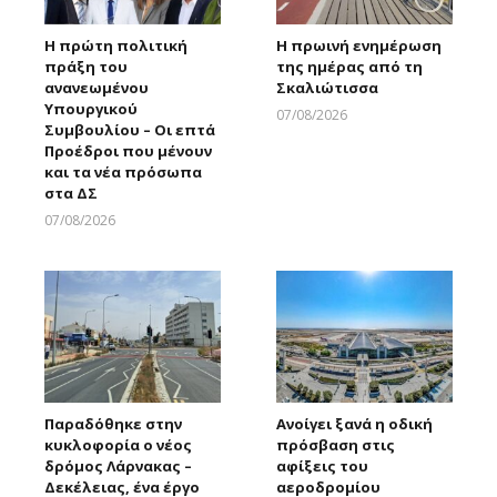
Η πρώτη πολιτική
Η πρωινή ενημέρωση
πράξη του
της ημέρας από τη
ανανεωμένου
Σκαλιώτισσα
Υπουργικού
07/08/2026
Συμβουλίου – Οι επτά
Larnakaonline
Προέδροι που μένουν
και τα νέα πρόσωπα
στα ΔΣ
07/08/2026
Larnakaonline
Παραδόθηκε στην
Ανοίγει ξανά η οδική
κυκλοφορία ο νέος
πρόσβαση στις
δρόμος Λάρνακας –
αφίξεις του
Δεκέλειας, ένα έργο
αεροδρομίου