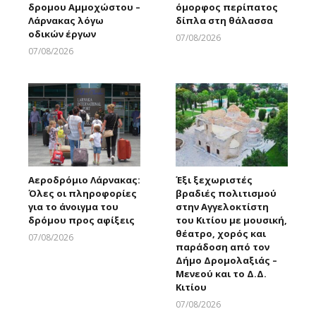
δρομου Αμμοχώστου –
όμορφος περίπατος
Λάρνακας λόγω
δίπλα στη θάλασσα
οδικών έργων
07/08/2026
Larnakaonline
07/08/2026
Larnakaonline
Αεροδρόμιο Λάρνακας:
Έξι ξεχωριστές
Όλες οι πληροφορίες
βραδιές πολιτισμού
για το άνοιγμα του
στην Αγγελοκτίστη
δρόμου προς αφίξεις
του Κιτίου με μουσική,
θέατρο, χορός και
07/08/2026
παράδοση από τον
Larnakaonline
Δήμο Δρομολαξιάς –
Μενεού και το Δ.Δ.
Κιτίου
07/08/2026
Larnakaonline