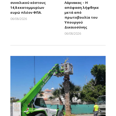
συνολικού κόστους
Λάρνακας – Η
14,8 εκατομμυρίων
απόφαση λήφθηκε
ευρώ πλέον ΦΠΑ.
μετά από
πρωτοβουλία του
06/08/2026
Υπουργού
Larnakaonline
Δικαιοσύνης
06/08/2026
Larnakaonline