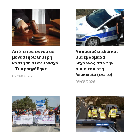
Larnakaonline
Απόπειρα φόνου σε
Απουσιάζει εδώ και
μοναστήρι: 6ημερη
μια εβδομάδα
κράτηση στον μοναχό
58χρονος από την
– Τι προηγήθηκε
οικία του στη
Λευκωσία (φώτο)
09/08/2026
Larnakaonline
08/08/2026
Larnakaonline