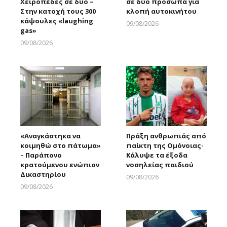
Χειροπέδες σε δύο –
σε δύο πρόσωπα για
Στην κατοχή τους 300
κλοπή αυτοκινήτου
κάψουλες «laughing
09/08/2026
gas»
Larnakaonline
09/08/2026
Larnakaonline
«Αναγκάστηκα να
Πράξη ανθρωπιάς από
κοιμηθώ στο πάτωμα»
παίκτη της Ομόνοιας-
– Παράπονο
Κάλυψε τα έξοδα
κρατούμενου ενώπιον
νοσηλείας παιδιού
Δικαστηρίου
09/08/2026
Larnakaonline
09/08/2026
Larnakaonline