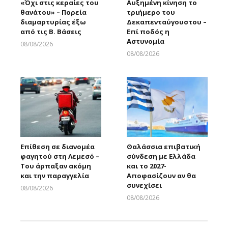
«Όχι στις κεραίες του
Αυξημένη κίνηση το
θανάτου» – Πορεία
τριήμερο του
διαμαρτυρίας έξω
Δεκαπενταύγουστου –
από τις Β. Βάσεις
Επί ποδός η
Αστυνομία
08/08/2026
Larnakaonline
08/08/2026
Larnakaonline
Επίθεση σε διανομέα
Θαλάσσια επιβατική
φαγητού στη Λεμεσό –
σύνδεση με Ελλάδα
Του άρπαξαν ακόμη
και το 2027-
και την παραγγελία
Αποφασίζουν αν θα
συνεχίσει
08/08/2026
Larnakaonline
08/08/2026
Larnakaonline