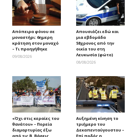
Απόπειρα φόνου σε
Απουσιάζει εδώ και
μοναστήρι: 6ημερη
μια εβδομάδα
κράτηση στον μοναχό
58χρονος από την
– Τι προηγήθηκε
οικία του στη
Λευκωσία (φώτο)
09/08/2026
Larnakaonline
08/08/2026
Larnakaonline
«Όχι στις κεραίες του
Αυξημένη κίνηση το
θανάτου» – Πορεία
τριήμερο του
διαμαρτυρίας έξω
Δεκαπενταύγουστου –
από τις Β. Βάσεις
Επί ποδός η