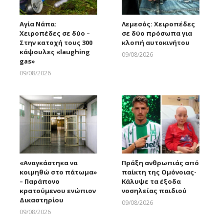
Αγία Νάπα:
Λεμεσός: Χειροπέδες
Χειροπέδες σε δύο –
σε δύο πρόσωπα για
Στην κατοχή τους 300
κλοπή αυτοκινήτου
κάψουλες «laughing
09/08/2026
gas»
Larnakaonline
09/08/2026
Larnakaonline
«Αναγκάστηκα να
Πράξη ανθρωπιάς από
κοιμηθώ στο πάτωμα»
παίκτη της Ομόνοιας-
– Παράπονο
Κάλυψε τα έξοδα
κρατούμενου ενώπιον
νοσηλείας παιδιού
Δικαστηρίου
09/08/2026
Larnakaonline
09/08/2026