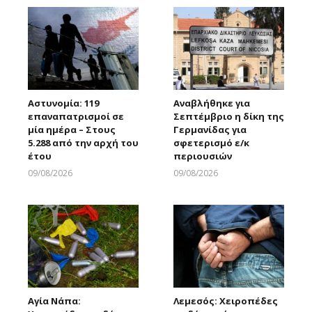
Αστυνομία: 119
Αναβλήθηκε για
επαναπατρισμοί σε
Σεπτέμβριο η δίκη της
μία ημέρα – Στους
Γερμανίδας για
5.288 από την αρχή του
σφετερισμό ε/κ
έτου
περιουσιών
09/08/2026
09/08/2026
Larnakaonline
Larnakaonline
Αγία Νάπα:
Λεμεσός: Χειροπέδες