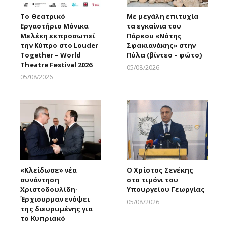
Το Θεατρικό
Με μεγάλη επιτυχία
Εργαστήριο Μόνικα
τα εγκαίνια του
Μελέκη εκπροσωπεί
Πάρκου «Νότης
την Κύπρο στο Louder
Σφακιανάκης» στην
Together – World
Πύλα (βίντεο – φώτο)
Theatre Festival 2026
05/08/2026
Larnakaonline
05/08/2026
Larnakaonline
«Κλείδωσε» νέα
Ο Χρίστος Σενέκης
συνάντηση
στο τιμόνι του
Χριστοδουλίδη-
Υπουργείου Γεωργίας
Έρχιουρμαν ενόψει
05/08/2026
της διευρυμένης για
Larnakaonline
το Κυπριακό