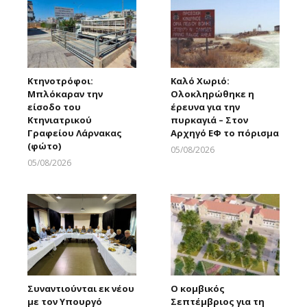
Κτηνοτρόφοι:
Καλό Χωριό:
Μπλόκαραν την
Ολοκληρώθηκε η
είσοδο του
έρευνα για την
Κτηνιατρικού
πυρκαγιά – Στον
Γραφείου Λάρνακας
Αρχηγό ΕΦ το πόρισμα
(φώτο)
05/08/2026
Larnakaonline
05/08/2026
Larnakaonline
Συναντιούνται εκ νέου
Ο κομβικός
με τον Υπουργό
Σεπτέμβριος για τη