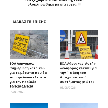
ολοκληρώθηκε με επιτυχία !!!
ΔΙΑΒΑΣΤΕ ΕΠΙΣΗΣ
ΕΟΑ Λάρνακας:
ΕΟΑ Λάρνακας: Αυτή η
Ενημέρωση κατοίκων
λεωφόρος κλείνει για
για τα μέτωπα που θα
την Γ’ φάση του
παραμείνουν κλειστά
Αποχετευτικού
για την περίοδο
συστήματος (φώτο)
10/8/26-21/8/26
05/08/2026
Larnakaonline
05/08/2026
Larnakaonline