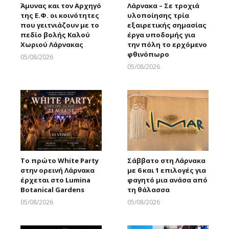
Άμυνας και τον Αρχηγό
Λάρνακα – Σε τροχιά
της Ε.Φ. οι κοινότητες
υλοποίησης τρία
που γειτνιάζουν με το
εξαιρετικής σημασίας
πεδίο βολής Καλού
έργα υποδομής για
Χωριού Λάρνακας
την πόλη το ερχόμενο
φθινόπωρο
05/08/2026
Larnakaonline
05/08/2026
Larnakaonline
Το πρώτο White Party
Σάββατο στη Λάρνακα
στην ορεινή Λάρνακα
με 6 και 1 επιλογές για
έρχεται στο Lumina
φαγητό μια ανάσα από
Botanical Gardens
τη θάλασσα
05/08/2026
05/08/2026
Larnakaonline
Larnakaonline