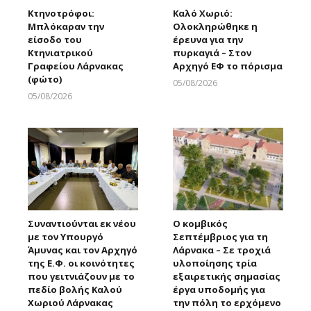
Κτηνοτρόφοι:
Καλό Χωριό:
Μπλόκαραν την
Ολοκληρώθηκε η
είσοδο του
έρευνα για την
Κτηνιατρικού
πυρκαγιά – Στον
Γραφείου Λάρνακας
Αρχηγό ΕΦ το πόρισμα
(φώτο)
05/08/2026
Larnakaonline
05/08/2026
Larnakaonline
Συναντιούνται εκ νέου
Ο κομβικός
με τον Υπουργό
Σεπτέμβριος για τη
Άμυνας και τον Αρχηγό
Λάρνακα – Σε τροχιά
της Ε.Φ. οι κοινότητες
υλοποίησης τρία
που γειτνιάζουν με το
εξαιρετικής σημασίας
πεδίο βολής Καλού
έργα υποδομής για
Χωριού Λάρνακας
την πόλη το ερχόμενο