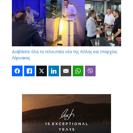
Διαβάστε όλα τα τελευταία νέα της πόλης και επαρχίας
Λάρνακας
Facebook
Like
Twitter
LinkedIn
Email
WhatsApp
Viber