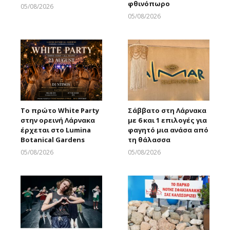
φθινόπωρο
05/08/2026
Larnakaonline
05/08/2026
Larnakaonline
Το πρώτο White Party
Σάββατο στη Λάρνακα
στην ορεινή Λάρνακα
με 6 και 1 επιλογές για
έρχεται στο Lumina
φαγητό μια ανάσα από
Botanical Gardens
τη θάλασσα
05/08/2026
05/08/2026
Larnakaonline
Larnakaonline