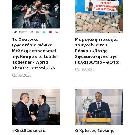
Το Θεατρικό
Με μεγάλη επιτυχία
Εργαστήριο Μόνικα
τα εγκαίνια του
Μελέκη εκπροσωπεί
Πάρκου «Νότης
την Κύπρο στο Louder
Σφακιανάκης» στην
Together – World
Πύλα (βίντεο – φώτο)
Theatre Festival 2026
05/08/2026
Larnakaonline
05/08/2026
Larnakaonline
«Κλείδωσε» νέα
Ο Χρίστος Σενέκης