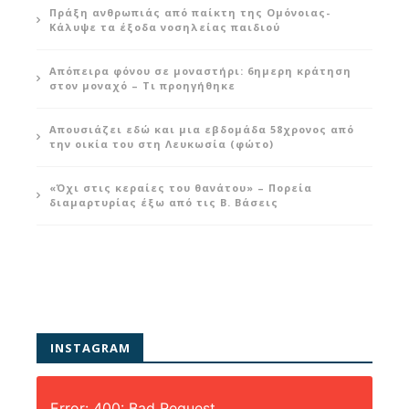
Πράξη ανθρωπιάς από παίκτη της Ομόνοιας-
Κάλυψε τα έξοδα νοσηλείας παιδιού
Απόπειρα φόνου σε μοναστήρι: 6ημερη κράτηση
στον μοναχό – Τι προηγήθηκε
Απουσιάζει εδώ και μια εβδομάδα 58χρονος από
την οικία του στη Λευκωσία (φώτο)
«Όχι στις κεραίες του θανάτου» – Πορεία
διαμαρτυρίας έξω από τις Β. Βάσεις
INSTAGRAM
Error: 400: Bad Request