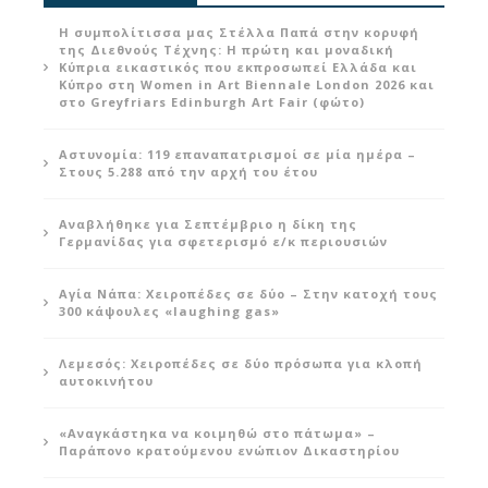
Η συμπολίτισσα μας Στέλλα Παπά στην κορυφή
της Διεθνούς Τέχνης: Η πρώτη και μοναδική
Κύπρια εικαστικός που εκπροσωπεί Ελλάδα και
Κύπρο στη Women in Art Biennale London 2026 και
στο Greyfriars Edinburgh Art Fair (φώτο)
Αστυνομία: 119 επαναπατρισμοί σε μία ημέρα –
Στους 5.288 από την αρχή του έτου
Αναβλήθηκε για Σεπτέμβριο η δίκη της
Γερμανίδας για σφετερισμό ε/κ περιουσιών
Αγία Νάπα: Χειροπέδες σε δύο – Στην κατοχή τους
300 κάψουλες «laughing gas»
Λεμεσός: Χειροπέδες σε δύο πρόσωπα για κλοπή
αυτοκινήτου
«Αναγκάστηκα να κοιμηθώ στο πάτωμα» –
Παράπονο κρατούμενου ενώπιον Δικαστηρίου