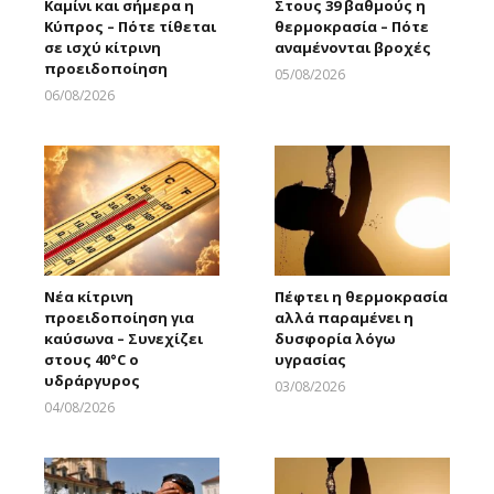
Καμίνι και σήμερα η
Στους 39 βαθμούς η
Κύπρος – Πότε τίθεται
θερμοκρασία – Πότε
σε ισχύ κίτρινη
αναμένονται βροχές
προειδοποίηση
05/08/2026
Larnakaonline
06/08/2026
Larnakaonline
Νέα κίτρινη
Πέφτει η θερμοκρασία
προειδοποίηση για
αλλά παραμένει η
καύσωνα – Συνεχίζει
δυσφορία λόγω
στους 40°C ο
υγρασίας
υδράργυρος
03/08/2026
Larnakaonline
04/08/2026
Larnakaonline