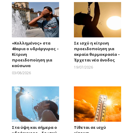
«Κολλημένος» στα
Σε ισχύ η κίτρινη
40αρια ο υδράργυρος –
προειδοποίηση για
Κίτρινη
ακραία θερμοκρασία –
προειδοποίηση για
Έρχεται νέα άνοδος
καύσωνα
19/07/2026
Larnakaonline
03/08/2026
Larnakaonline
Στα ύψη και σήμερα ο
Τίθεται σε ισχύ
υδράργυρος – Σε ισχύ
κίτρινη