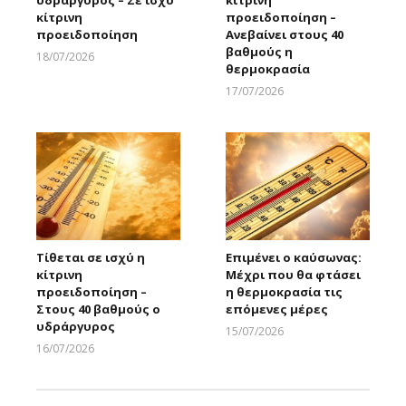
κίτρινη
προειδοποίηση –
προειδοποίηση
Ανεβαίνει στους 40
βαθμούς η
18/07/2026
θερμοκρασία
Larnakaonline
17/07/2026
Larnakaonline
Τίθεται σε ισχύ η
Επιμένει ο καύσωνας:
κίτρινη
Μέχρι που θα φτάσει
προειδοποίηση –
η θερμοκρασία τις
Στους 40 βαθμούς ο
επόμενες μέρες
υδράργυρος
15/07/2026
Larnakaonline
16/07/2026
Larnakaonline