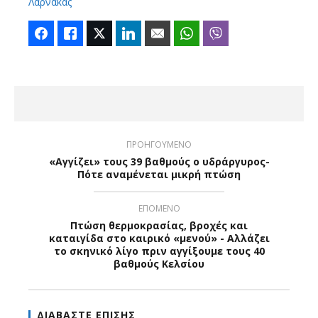
Λάρνακας
Facebook
Like
Twitter
LinkedIn
Email
WhatsApp
Viber
ΠΡΟΗΓΟΥΜΕΝΟ
«Αγγίζει» τους 39 βαθμούς ο υδράργυρος-
Πότε αναμένεται μικρή πτώση
ΕΠΟΜΕΝΟ
Πτώση θερμοκρασίας, βροχές και
καταιγίδα στο καιρικό «μενού» - Αλλάζει
το σκηνικό λίγο πριν αγγίξουμε τους 40
βαθμούς Κελσίου
ΔΙΑΒΑΣΤΕ ΕΠΙΣΗΣ