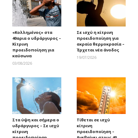
«Κολλημένος» στα
Σε ισχύ η κίτρινη
40αρια ο υδράργυρος –
προειδοποίηση για
Κίτρινη
ακραία θερμοκρασία –
προειδοποίηση για
Έρχεται νέα άνοδος
καύσωνα
19/07/2026
Larnakaonline
03/08/2026
Larnakaonline
Στα ύψη και σήμερα ο
Τίθεται σε ισχύ
υδράργυρος – Σε ισχύ
κίτρινη
κίτρινη
προειδοποίηση –
προειδοποίηση
Ανεβαίνει στους 40