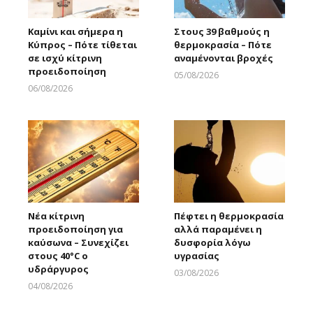
Καμίνι και σήμερα η
Στους 39 βαθμούς η
Κύπρος – Πότε τίθεται
θερμοκρασία – Πότε
σε ισχύ κίτρινη
αναμένονται βροχές
προειδοποίηση
05/08/2026
Larnakaonline
06/08/2026
Larnakaonline
Νέα κίτρινη
Πέφτει η θερμοκρασία
προειδοποίηση για
αλλά παραμένει η
καύσωνα – Συνεχίζει
δυσφορία λόγω
στους 40°C ο
υγρασίας
υδράργυρος
03/08/2026
Larnakaonline
04/08/2026
Larnakaonline