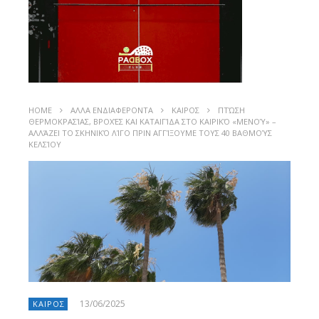
HOME
ΑΛΛΑ ΕΝΔΙΑΦΕΡΟΝΤΑ
ΚΑΙΡΟΣ
ΠΤΏΣΗ
ΘΕΡΜΟΚΡΑΣΊΑΣ, ΒΡΟΧΈΣ ΚΑΙ ΚΑΤΑΙΓΊΔΑ ΣΤΟ ΚΑΙΡΙΚΌ «ΜΕΝΟΎ» –
ΑΛΛΆΖΕΙ ΤΟ ΣΚΗΝΙΚΌ ΛΊΓΟ ΠΡΙΝ ΑΓΓΊΞΟΥΜΕ ΤΟΥΣ 40 ΒΑΘΜΟΎΣ
ΚΕΛΣΊΟΥ
13/06/2025
ΚΑΙΡΟΣ