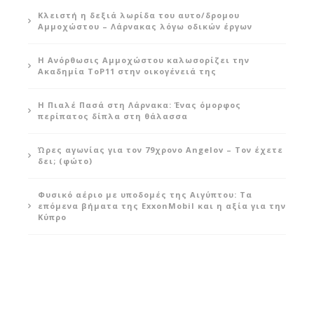
Κλειστή η δεξιά λωρίδα του αυτο/δρομου
Αμμοχώστου – Λάρνακας λόγω οδικών έργων
Η Ανόρθωσις Αμμοχώστου καλωσορίζει την
Ακαδημία ToP11 στην οικογένειά της
Η Πιαλέ Πασά στη Λάρνακα: Ένας όμορφος
περίπατος δίπλα στη θάλασσα
Ώρες αγωνίας για τον 79χρονο Angelov – Τον έχετε
δει; (φώτο)
Φυσικό αέριο με υποδομές της Αιγύπτου: Τα
επόμενα βήματα της ExxonMobil και η αξία για την
Κύπρο