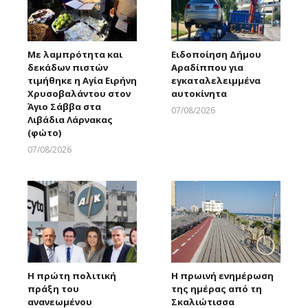
Με λαμπρότητα και
Ειδοποίηση Δήμου
δεκάδων πιστών
Αραδίππου για
τιμήθηκε η Αγία Ειρήνη
εγκαταλελειμμένα
Χρυσοβαλάντου στον
αυτοκίνητα
Άγιο Σάββα στα
07/08/2026
Λιβάδια Λάρνακας
Larnakaonline
(φώτο)
07/08/2026
Larnakaonline
Η πρώτη πολιτική
Η πρωινή ενημέρωση
πράξη του
της ημέρας από τη
ανανεωμένου
Σκαλιώτισσα