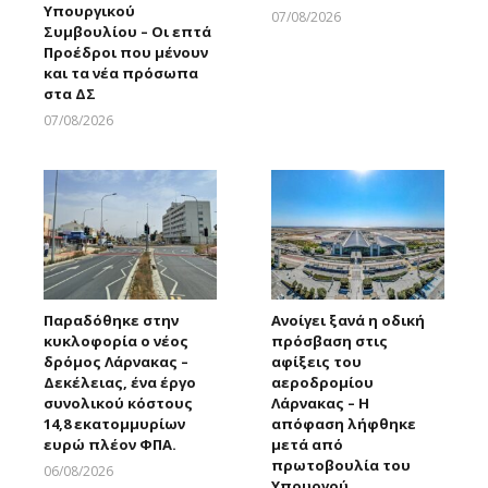
Υπουργικού
07/08/2026
Συμβουλίου – Οι επτά
Larnakaonline
Προέδροι που μένουν
και τα νέα πρόσωπα
στα ΔΣ
07/08/2026
Larnakaonline
Παραδόθηκε στην
Ανοίγει ξανά η οδική
κυκλοφορία ο νέος
πρόσβαση στις
δρόμος Λάρνακας –
αφίξεις του
Δεκέλειας, ένα έργο
αεροδρομίου
συνολικού κόστους
Λάρνακας – Η
14,8 εκατομμυρίων
απόφαση λήφθηκε
ευρώ πλέον ΦΠΑ.
μετά από
πρωτοβουλία του
06/08/2026
Υπουργού
Larnakaonline