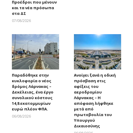
Προέδροι που μένουν
και τα νέα πρόσωπα
στα ΔΣ
07/08/2026
Larnakaonline
Παραδόθηκε στην
Ανοίγει ξανά η οδική
κυκλοφορία ο νέος
πρόσβαση στις
δρόμος Λάρνακας –
αφίξεις του
Δεκέλειας, ένα έργο
αεροδρομίου
συνολικού κόστους
Λάρνακας – Η
14,8 εκατομμυρίων
απόφαση λήφθηκε
ευρώ πλέον ΦΠΑ.
μετά από
πρωτοβουλία του
06/08/2026
Υπουργού
Larnakaonline
Δικαιοσύνης