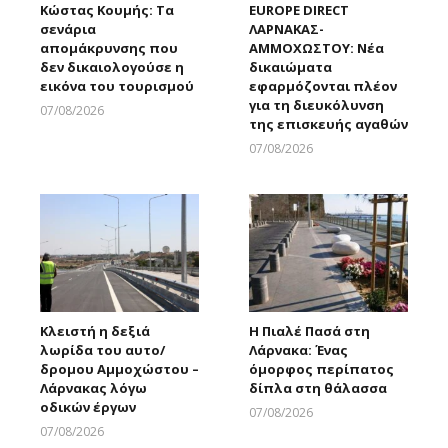
Κώστας Κουμής: Τα
EUROPE DIRECT
σενάρια
ΛΑΡΝΑΚΑΣ-
απομάκρυνσης που
ΑΜΜΟΧΩΣΤΟΥ: Νέα
δεν δικαιολογούσε η
δικαιώματα
εικόνα του τουρισμού
εφαρμόζονται πλέον
για τη διευκόλυνση
07/08/2026
της επισκευής αγαθών
Larnakaonline
07/08/2026
Larnakaonline
Κλειστή η δεξιά
Η Πιαλέ Πασά στη
λωρίδα του αυτο/
Λάρνακα: Ένας
δρομου Αμμοχώστου –
όμορφος περίπατος
Λάρνακας λόγω
δίπλα στη θάλασσα
οδικών έργων
07/08/2026
Larnakaonline
07/08/2026
Larnakaonline