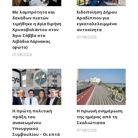
Με λαμπρότητα και
Ειδοποίηση Δήμου
δεκάδων πιστών
Αραδίππου για
τιμήθηκε η Αγία Ειρήνη
εγκαταλελειμμένα
Χρυσοβαλάντου στον
αυτοκίνητα
Άγιο Σάββα στα
07/08/2026
Λιβάδια Λάρνακας
Larnakaonline
(φώτο)
07/08/2026
Larnakaonline
Η πρώτη πολιτική
Η πρωινή ενημέρωση
πράξη του
της ημέρας από τη
ανανεωμένου
Σκαλιώτισσα
Υπουργικού
07/08/2026
Συμβουλίου – Οι επτά
Larnakaonline