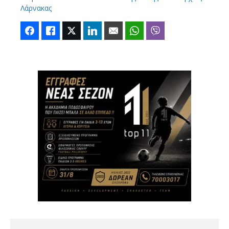
Λάρνακας
Facebook
Like
Twitter
LinkedIn
Email
WhatsApp
Viber