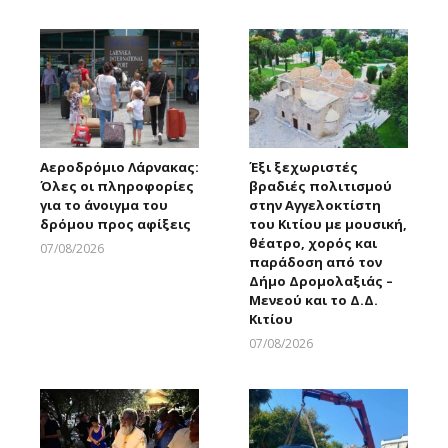
Αεροδρόμιο Λάρνακας:
Έξι ξεχωριστές
Όλες οι πληροφορίες
βραδιές πολιτισμού
για το άνοιγμα του
στην Αγγελοκτίστη
δρόμου προς αφίξεις
του Κιτίου με μουσική,
θέατρο, χορός και
07/08/2026
παράδοση από τον
Larnakaonline
Δήμο Δρομολαξιάς –
Μενεού και το Δ.Δ.
Κιτίου
07/08/2026
Larnakaonline