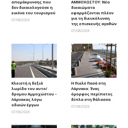
απομάκρυνσης που
ΑΜΜΟΧΩΣΤΟΥ: Νέα
δεν δικαιολογούσε η
δικαιώματα
εικόνα του τουρισμού
εφαρμόζονται πλέον
για τη διευκόλυνση
07/08/2026
της επισκευής αγαθών
Larnakaonline
07/08/2026
Larnakaonline
Κλειστή η δεξιά
Η Πιαλέ Πασά στη
λωρίδα του αυτο/
Λάρνακα: Ένας
δρομου Αμμοχώστου –
όμορφος περίπατος
Λάρνακας λόγω
δίπλα στη θάλασσα
οδικών έργων
07/08/2026
Larnakaonline
07/08/2026
Larnakaonline