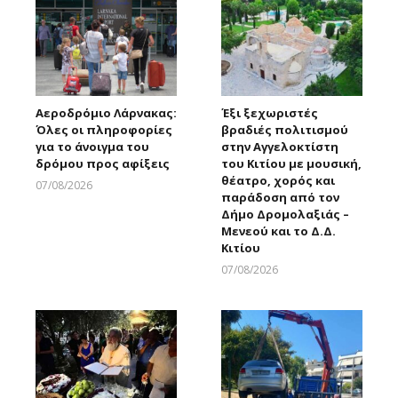
Αεροδρόμιο Λάρνακας:
Έξι ξεχωριστές
Όλες οι πληροφορίες
βραδιές πολιτισμού
για το άνοιγμα του
στην Αγγελοκτίστη
δρόμου προς αφίξεις
του Κιτίου με μουσική,
θέατρο, χορός και
07/08/2026
παράδοση από τον
Larnakaonline
Δήμο Δρομολαξιάς –
Μενεού και το Δ.Δ.
Κιτίου
07/08/2026
Larnakaonline