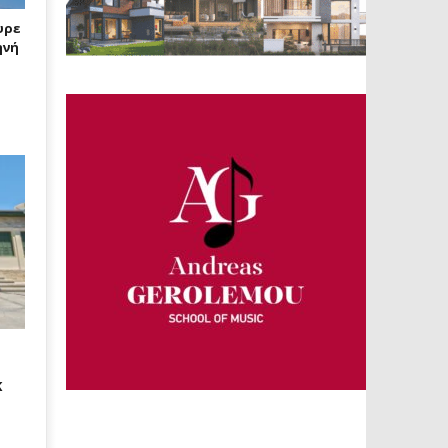
υρε
ηνή
Κ