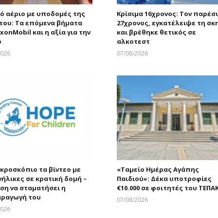
ό αέριο με υποδομές της
Κρίσιμα 16χρονος: Τον παρέσ
του: Τα επόμενα βήματα
27χρονος, εγκατέλειψε τη σκ
xonMobil και η αξία για την
και βρέθηκε θετικός σε
ο
αλκοτεστ
2026
07/08/2026
Larnakaonline
Larnakaonline
ικροσκόπιο τα βίντεο με
«Ταμείο Ημέρας Αγάπης
νήλικες σε κρατική δομή –
Παιδιού»: Δέκα υποτροφίες
ση να σταματήσει η
€10.000 σε φοιτητές του ΤΕΠΑ
ραγωγή του
07/08/2026
Larnakaonline
2026
Larnakaonline