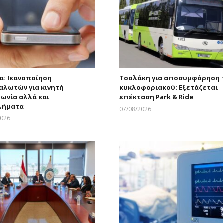
α: Ικανοποίηση
Τσολάκη για αποσυμφόρηση 
αλωτών για κινητή
κυκλοφοριακού: Εξετάζεται
ωνία αλλά και
επέκταση Park & Ride
λήματα
07/08/2026
Larnakaonline
2026
Larnakaonline