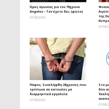
Ώρες αγωνίας για τον 79χρονο
Φυσικ
Angelov – Τον έχετε δει; (φώτο)
Αιγύπ
της Ex
07/08/2026
Κύπρ
Larnakaonline
07/08/
Πάφος: Συνελήφθη 28χρονος που
Στο μ
τρύπωνε σε κατοικίες με
δύο α
διαρρηκτικά εργαλεία
Έκκλη
αναπα
07/08/2026
Larnakaonline
07/08/