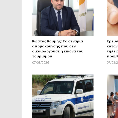
Κώστας Κουμής: Τα σενάρια
Έρευν
απομάκρυνσης που δεν
καταν
δικαιολογούσε η εικόνα του
τηλεφ
τουρισμού
προβ
07/08/2026
07/08/
Larnakaonline