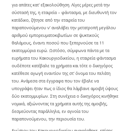
για απάτες κατ’ εξακολούθηση. Λίγες μέρες μετά την
σύστασή της, η εταιρεία – φάντασμα, με διευθυντή τον
κατάδικο, ζήτησε από την εταιρεία του
παραπονούμενου ν’ αναλάβει την μετατροπή μεγάλου
αριθμού εμπορευματοκιβωτίων σε ψυκτικούς
θαλάμους, έναντι ποσού που ξεπερνούσε τα 11
εκατομμύρια ευρώ. Ωστόσο, σύμφωνα πάντα με τα
ευρήματα του Κακουργιοδικείου, η εταιρεία φάντασμα
ουδέποτε κατέβαλε τα χρήματα και τότε ο δικηγόρος
κατέθεσε αγωγή εναντίον της στ’ όνομα του πελάτη
του. Ανάμεσα στα έγγραφα που τον έβαλε να
υπογράψει ήταν πως ο ίδιος θα λάμβανε αμοιβή ύψους
δύο εκατομμυρίων. Στη συνέχεια ο δικηγόρος κινήθηκε
νομικά, αξιώνοντας τα χρήματα αυτής της αμοιβής,
δεσμεύοντας παράλληλα, εν αγνοία του
παραπονούμενου, την περιουσία του.
Ενώπιον του Κακουργιοδικείου αναφέρθηκε, επίσης,