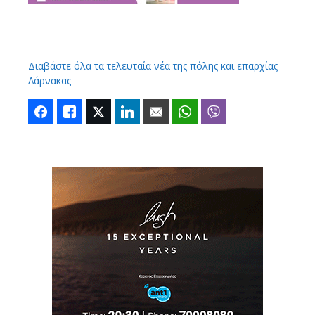
Διαβάστε όλα τα τελευταία νέα της πόλης και επαρχίας
Λάρνακας
Facebook
Like
Twitter
LinkedIn
Email
WhatsApp
Viber