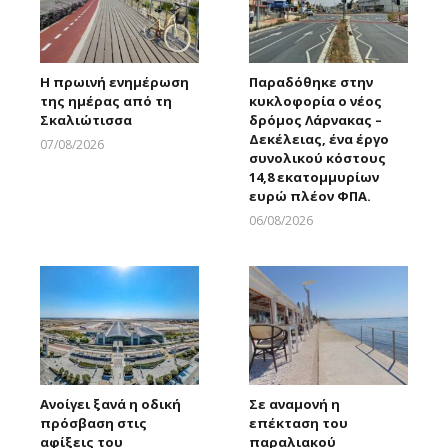
Η πρωινή ενημέρωση
Παραδόθηκε στην
της ημέρας από τη
κυκλοφορία ο νέος
Σκαλιώτισσα
δρόμος Λάρνακας –
Δεκέλειας, ένα έργο
07/08/2026
συνολικού κόστους
Larnakaonline
14,8 εκατομμυρίων
ευρώ πλέον ΦΠΑ.
06/08/2026
Larnakaonline
Ανοίγει ξανά η οδική
Σε αναμονή η
πρόσβαση στις
επέκταση του
αφίξεις του
παραλιακού