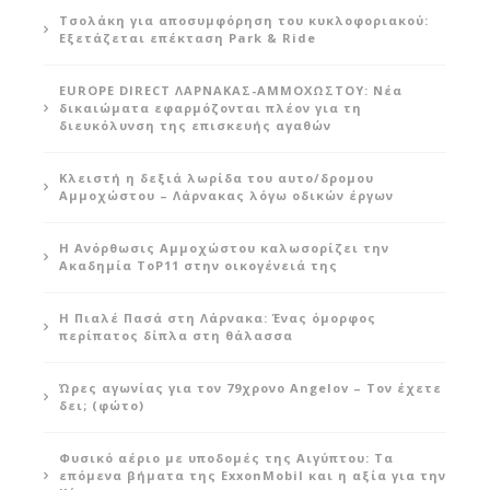
Τσολάκη για αποσυμφόρηση του κυκλοφοριακού:
Εξετάζεται επέκταση Park & Ride
EUROPE DIRECT ΛΑΡΝΑΚΑΣ-ΑΜΜΟΧΩΣΤΟΥ: Νέα
δικαιώματα εφαρμόζονται πλέον για τη
διευκόλυνση της επισκευής αγαθών
Κλειστή η δεξιά λωρίδα του αυτο/δρομου
Αμμοχώστου – Λάρνακας λόγω οδικών έργων
Η Ανόρθωσις Αμμοχώστου καλωσορίζει την
Ακαδημία ToP11 στην οικογένειά της
Η Πιαλέ Πασά στη Λάρνακα: Ένας όμορφος
περίπατος δίπλα στη θάλασσα
Ώρες αγωνίας για τον 79χρονο Angelov – Τον έχετε
δει; (φώτο)
Φυσικό αέριο με υποδομές της Αιγύπτου: Τα
επόμενα βήματα της ExxonMobil και η αξία για την