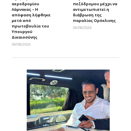
αεροδρομίου
πεζόδρομου μέχρι να
Λάρνακας – Η
αντιμετωπιστεί η
απόφαση λήφθηκε
διάβρωση της
μετά από
παραλίας Ορόκλινης
πρωτοβουλία του
06/08/2026
Υπουργού
Larnakaonline
Δικαιοσύνης
06/08/2026
Larnakaonline