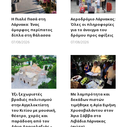
Η Πιαλέ Πασά στη
Αεροδρόμιο Λάρνακας:
Λάρνακα: Ένας
Όλες οι πληροφορίες
όμορφος περίπατος
για το άνοιγμα του
δίπλα στη θάλασσα
δρόμου προς αφίξεις
07/08/2026
07/08/2026
Larnakaonline
Larnakaonline
Έξι ξεχωριστές
Με λαμπρότητα και
βραδιές πολιτισμού
δεκάδων πιστών
στην Αγγελοκτίστη
τιμήθηκε η Αγία Ειρήνη
του Κιτίου με μουσική,
Χρυσοβαλάντου στον
θέατρο, χορός και
Άγιο Σάββα στα
παράδοση από τον
Λιβάδια Λάρνακας
Δήμο Δρομολαξιάς –
(φώτο)