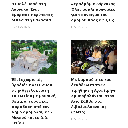
Η Πιαλέ Πασά στη
Αεροδρόμιο Λάρνακας:
Λάρνακα: Ένας
Όλες οι πληροφορίες
όμορφος περίπατος
για το άνοιγμα του
δίπλα στη θάλασσα
δρόμου προς αφίξεις
07/08/2026
07/08/2026
Larnakaonline
Larnakaonline
Έξι ξεχωριστές
Με λαμπρότητα και
βραδιές πολιτισμού
δεκάδων πιστών
στην Αγγελοκτίστη
τιμήθηκε η Αγία Ειρήνη
του Κιτίου με μουσική,
Χρυσοβαλάντου στον
θέατρο, χορός και
Άγιο Σάββα στα
παράδοση από τον
Λιβάδια Λάρνακας
Δήμο Δρομολαξιάς –
(φώτο)
Μενεού και το Δ.Δ.
07/08/2026
Κιτίου
Larnakaonline