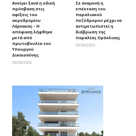
Ανοίγει ξανά η οδική
Σε αναμονή η
πρόσβαση στις
επέκταση του
αφίξεις του
παραλιακού
αεροδρομίου
πεζόδρομου μέχρι να
Λάρνακας – Η
αντιμετωπιστεί η
απόφαση λήφθηκε
διάβρωση της
μετά από
παραλίας Ορόκλινης
πρωτοβουλία του
06/08/2026
Υπουργού
Larnakaonline
Δικαιοσύνης
06/08/2026
Larnakaonline