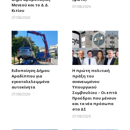
Μενεού και το Δ.Δ.
07/08/2026
Κιτίου
Larnakaonline
07/08/2026
Larnakaonline
Ειδοποίηση Δήμου
Η πρώτη πολιτική
Αραδίππου για
πράξη του
εγκαταλελειμμένα
ανανεωμένου
αυτοκίνητα
Υπουργικού
Συμβουλίου – Οι επτά
07/08/2026
Προέδροι που μένουν
Larnakaonline
και τα νέα πρόσωπα
στα ΔΣ
07/08/2026
Larnakaonline