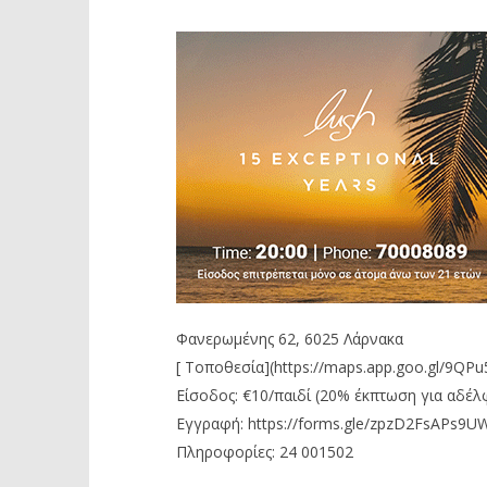
Φανερωμένης 62, 6025 Λάρνακα
[ Τοποθεσία](https://maps.app.goo.gl/9QP
Είσοδος: €10/παιδί (20% έκπτωση για αδέλ
Εγγραφή: https://forms.gle/zpzD2FsAPs9
Πληροφορίες: 24 001502